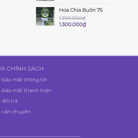
Hoa Chia Buồn 75
1.350.000
₫
Giá
Giá
1.300.000
₫
gốc
hiện
là:
tại
1.350.000₫.
là:
1.300.000₫.
VÀ CHÍNH SÁCH
 bảo mật thông tin
h bảo mật thanh toán
 đổi trả
h vận chuyển