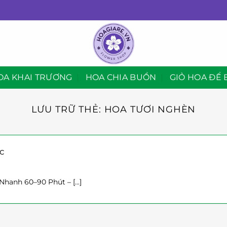
OA KHAI TRƯƠNG
HOA CHIA BUỒN
GIỎ HOA ĐỂ 
LƯU TRỮ THẺ:
HOA TƯƠI NGHÈN
c
hanh 60–90 Phút – [...]