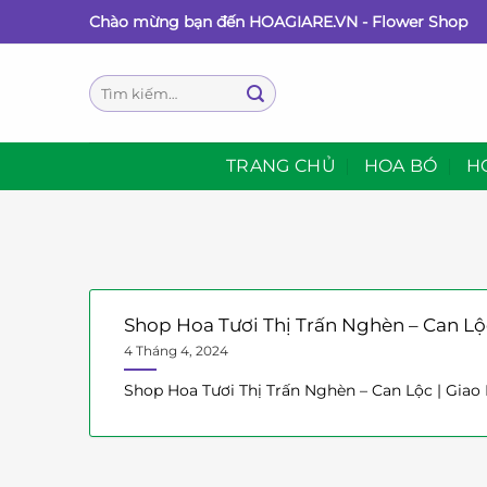
Bỏ
Chào mừng bạn đến HOAGIARE.VN - Flower Shop
qua
nội
Tìm
dung
kiếm:
TRANG CHỦ
HOA BÓ
H
Shop Hoa Tươi Thị Trấn Nghèn – Can Lộ
4 Tháng 4, 2024
Shop Hoa Tươi Thị Trấn Nghèn – Can Lộc | Giao N