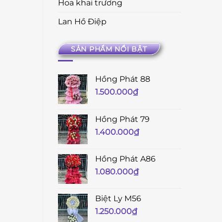
Hoa khai trương
Lan Hồ Điệp
SẢN PHẨM NỔI BẬT
Hồng Phát 88
1.500.000
₫
Hồng Phát 79
1.400.000
₫
Hồng Phát A86
1.080.000
₫
Biệt Ly M56
1.250.000
₫