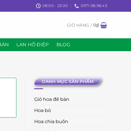
08:00 - 23:00
0971.98.98.43
GIỎ HÀNG /
0
₫
BÀN
LAN HỒ ĐIỆP
BLOG
DANH MỤC SẢN PHẨM
Giỏ hoa để bàn
Hoa bó
Hoa chia buồn