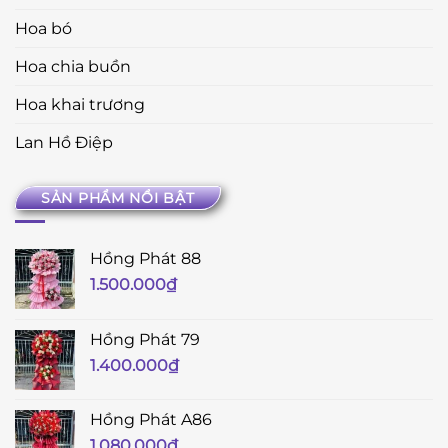
Hoa bó
Hoa chia buồn
Hoa khai trương
Lan Hồ Điệp
SẢN PHẨM NỔI BẬT
Hồng Phát 88
1.500.000
₫
Hồng Phát 79
1.400.000
₫
Hồng Phát A86
1.080.000
₫