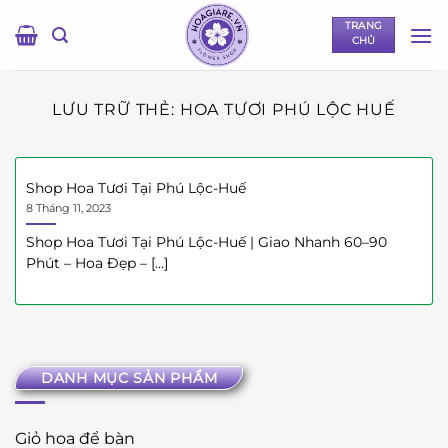
Bỏ
TRANG
qua
CHỦ
nội
dung
LƯU TRỮ THẺ:
HOA TƯƠI PHÚ LỘC HUẾ
Shop Hoa Tươi Tại Phú Lộc-Huế
8 Tháng 11, 2023
Shop Hoa Tươi Tại Phú Lộc-Huế | Giao Nhanh 60–90
Phút – Hoa Đẹp – [...]
DANH MỤC SẢN PHẨM
Giỏ hoa để bàn