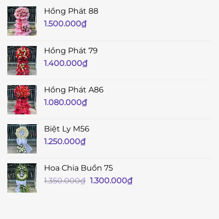
Hồng Phát 88
1.500.000
₫
Hồng Phát 79
1.400.000
₫
Hồng Phát A86
1.080.000
₫
Biệt Ly M56
1.250.000
₫
Hoa Chia Buồn 75
Giá
Giá
1.350.000
₫
1.300.000
₫
gốc
hiện
là:
tại
1.350.000₫.
là: