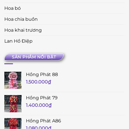
Hoa bó
Hoa chia buồn
Hoa khai trương
Lan Hồ Điệp
SẢN PHẨM NỔI BẬT
Hồng Phát 88
1.500.000
₫
Hồng Phát 79
1.400.000
₫
Hồng Phát A86
1.080.000
₫