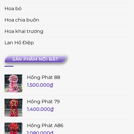
Hoa bó
Hoa chia buồn
Hoa khai trương
Lan Hồ Điệp
SẢN PHẨM NỔI BẬT
Hồng Phát 88
1.500.000
₫
Hồng Phát 79
1.400.000
₫
Hồng Phát A86
1.080.000
₫