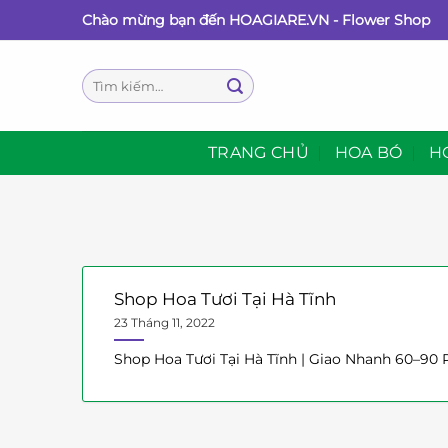
Bỏ
Chào mừng bạn đến HOAGIARE.VN - Flower Shop
qua
nội
Tìm
dung
kiếm:
TRANG CHỦ
HOA BÓ
H
Shop Hoa Tươi Tại Hà Tĩnh
23 Tháng 11, 2022
Shop Hoa Tươi Tại Hà Tĩnh | Giao Nhanh 60–90 Ph