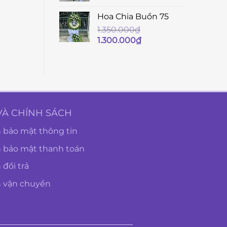
Hoa Chia Buồn 75
1.350.000
₫
Giá
Giá
1.300.000
₫
gốc
hiện
là:
tại
1.350.000₫.
là:
1.300.000₫.
VÀ CHÍNH SÁCH
 bảo mật thông tin
h bảo mật thanh toán
 đổi trả
h vận chuyển