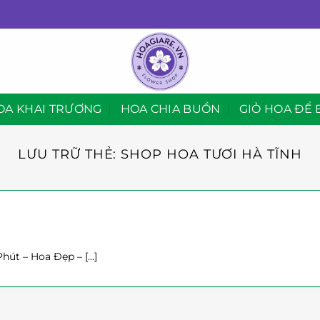
OA KHAI TRƯƠNG
HOA CHIA BUỒN
GIỎ HOA ĐỂ 
LƯU TRỮ THẺ:
SHOP HOA TƯƠI HÀ TĨNH
út – Hoa Đẹp – [...]