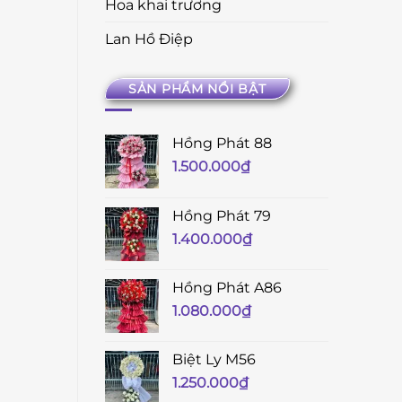
Hoa khai trương
Lan Hồ Điệp
SẢN PHẨM NỔI BẬT
Hồng Phát 88
1.500.000
₫
Hồng Phát 79
1.400.000
₫
Hồng Phát A86
1.080.000
₫
Biệt Ly M56
1.250.000
₫