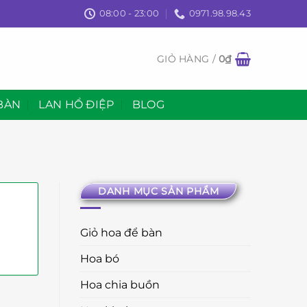
08:00 - 23:00
0971.98.98.43
GIỎ HÀNG /
0
₫
BÀN
LAN HỒ ĐIỆP
BLOG
DANH MỤC SẢN PHẨM
Giỏ hoa để bàn
Hoa bó
Hoa chia buồn