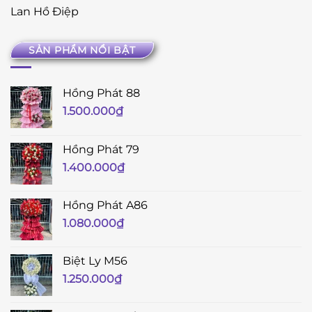
Lan Hồ Điệp
SẢN PHẨM NỔI BẬT
Hồng Phát 88
1.500.000
₫
Hồng Phát 79
1.400.000
₫
Hồng Phát A86
1.080.000
₫
Biệt Ly M56
1.250.000
₫