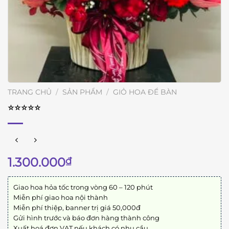
TRANG CHỦ
/
SẢN PHẨM
/
GIỎ HOA ĐỂ BÀN
⭐︎⭐︎⭐︎⭐︎⭐︎
1.300.000
₫
Giao hoa hỏa tốc trong vòng 60 – 120 phút
Miễn phí giao hoa nội thành
Miễn phí thiệp, banner trị giá 50,000đ
Gửi hình trước và báo đơn hàng thành công
Xuất hoá đơn VAT nếu khách có nhu cầu