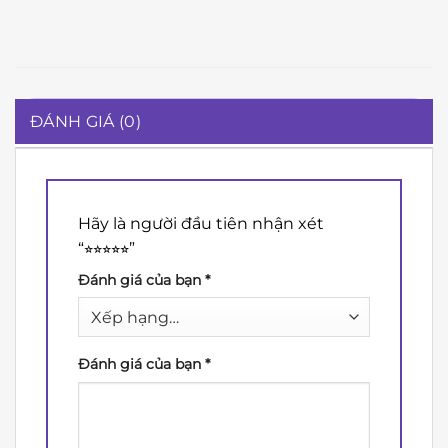
ĐÁNH GIÁ (0)
Hãy là người đầu tiên nhận xét
“⭐︎⭐︎⭐︎⭐︎⭐︎”
Đánh giá của bạn
*
Đánh giá của bạn
*