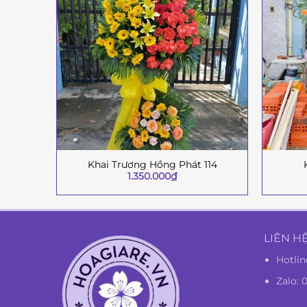
Khai Trương Hồng Phát 114
+
+
1.350.000
₫
LIÊN H
Hotlin
Zalo: 