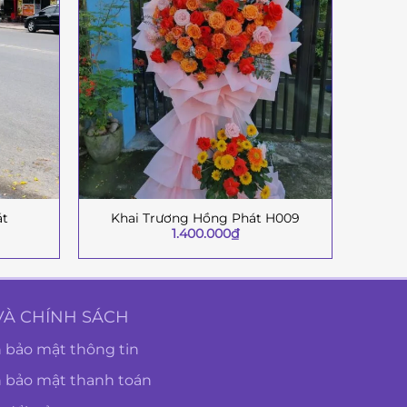
át
Khai Trương Hồng Phát H009
+
+
1.400.000
₫
VÀ CHÍNH SÁCH
 bảo mật thông tin
h bảo mật thanh toán