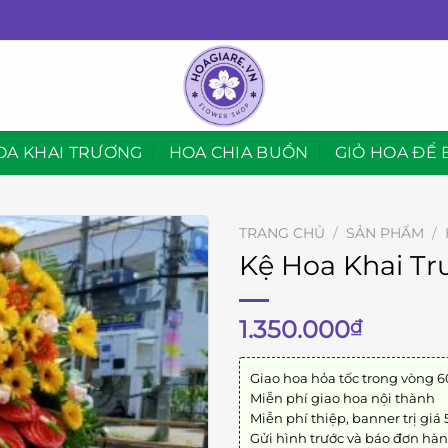
OA KHAI TRƯƠNG
HOA CHIA BUỒN
GIỎ HOA ĐỂ 
TRANG CHỦ
/
SẢN PHẨM
/
Kệ Hoa Khai Tr
1.350.000
₫
Giao hoa hỏa tốc trong vòng 6
Miễn phí giao hoa nội thành
Miễn phí thiệp, banner trị giá
Gửi hình trước và báo đơn hà