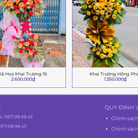
Kệ Hoa Khai Trương 16
Khai Trương Hồng Ph
+
2.600.000
₫
1.350.000
₫
Ệ
QUY ĐỊNH 
e:
0971.98.98.43
Chính sách
0971.98.98.43
Chính sác