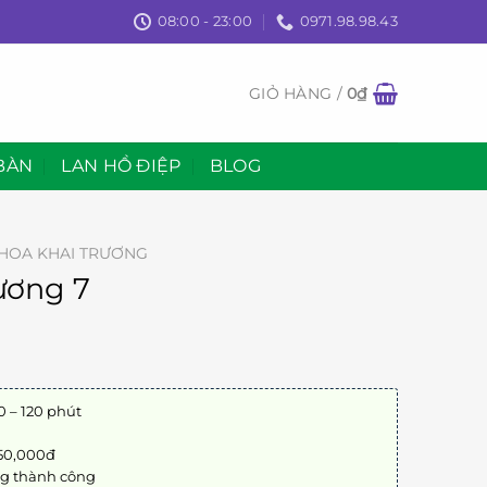
08:00 - 23:00
0971.98.98.43
GIỎ HÀNG /
0
₫
BÀN
LAN HỒ ĐIỆP
BLOG
HOA KHAI TRƯƠNG
ương 7
0 – 120 phút
 50,000đ
ng thành công