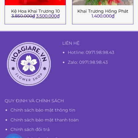
Kệ Hoa Khai Trương 10
Khai Trương Hồng Phát
Giá
Giá
3.850.000
₫
3.500.000
₫
1.400.000
₫
gốc
hiện
là:
tại
3.850.000₫.
là:
3.500.000₫.
LIÊN HỆ
Hotline:
0971.98.98.43
Zalo: 0971.98.98.43
QUY ĐỊNH VÀ CHÍNH SÁCH
Chính sách bảo mật thông tin
Chính sách bảo mật thanh toán
Chính sách đổi trả