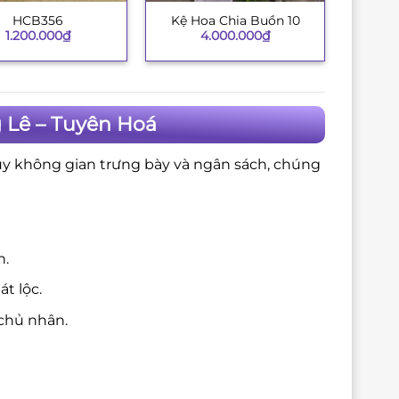
HCB356
Kệ Hoa Chia Buồn 10
+
1.200.000
₫
4.000.000
₫
 Lê – Tuyên Hoá
ùy không gian trưng bày và ngân sách, chúng
n.
t lộc.
chủ nhân.