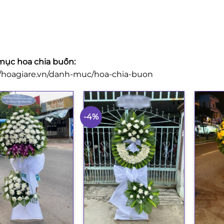
ục hoa chia buồn:
//hoagiare.vn/danh-muc/hoa-chia-buon
-4%