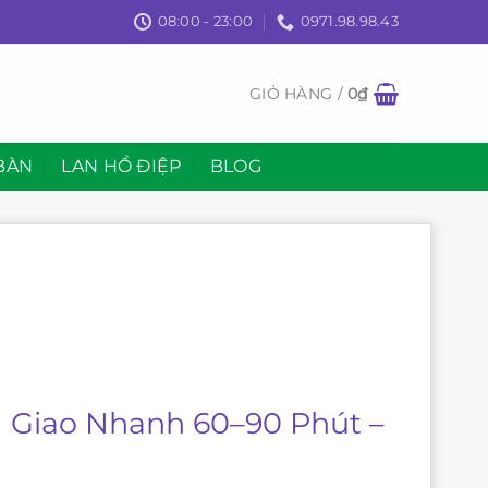
08:00 - 23:00
0971.98.98.43
GIỎ HÀNG /
0
₫
BÀN
LAN HỒ ĐIỆP
BLOG
| Giao Nhanh 60–90 Phút –