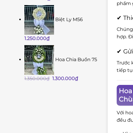
phẩm g
✔ Thi
Biệt Ly M56
Chúng 
hợp. Đ
1.250.000
₫
✔ Gửi
Hoa Chia Buồn 75
Trước 
tiếp t
Giá
Giá
1.350.000
₫
1.300.000
₫
gốc
hiện
Hoa 
là:
tại
Chù
1.350.000₫.
là:
1.300.000₫.
Với ho
đều đư