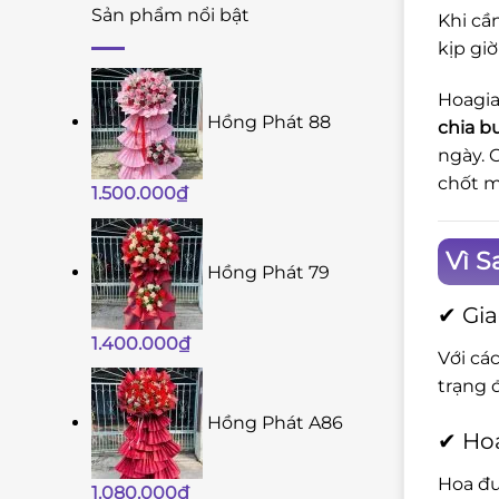
Sản phẩm nổi bật
Khi cầ
kịp giờ
Hoagia
Hồng Phát 88
chia b
ngày. 
chốt m
1.500.000
₫
Vì S
Hồng Phát 79
✔ Gia
1.400.000
₫
Với cá
trạng 
Hồng Phát A86
✔ Hoa
Hoa đư
1.080.000
₫