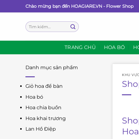
Bỏ
Chào mừng bạn đến HOAGIARE.VN - Flower Shop
qua
nội
Tìm
dung
kiếm:
TRANG CHỦ
HOA BÓ
H
Danh mục sản phẩm
KHU VỰ
Sho
Giỏ hoa để bàn
Hoa bó
Hoa chia buồn
Sho
Hoa khai trương
Lan Hồ Điệp
Hoa