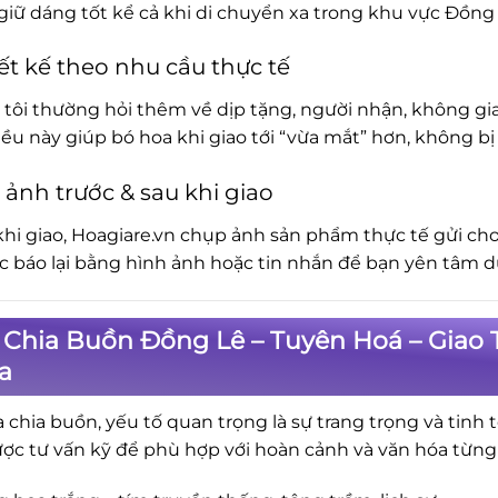
iữ dáng tốt kể cả khi di chuyển xa trong khu vực Đồng 
ết kế theo nhu cầu thực tế
tôi thường hỏi thêm về dịp tặng, người nhận, không gia
iều này giúp bó hoa khi giao tới “vừa mắt” hơn, không 
 ảnh trước & sau khi giao
khi giao, Hoagiare.vn chụp ảnh sản phẩm thực tế gửi cho
ục báo lại bằng hình ảnh hoặc tin nhắn để bạn yên tâm d
Chia Buồn Đồng Lê – Tuyên Hoá – Giao 
a
a chia buồn, yếu tố quan trọng là sự trang trọng và tinh 
ợc tư vấn kỹ để phù hợp với hoàn cảnh và văn hóa từng