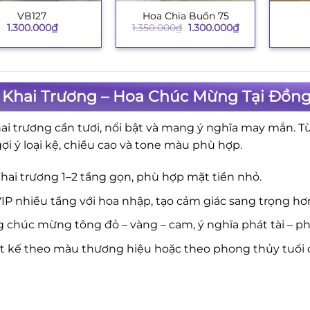
VB127
Hoa Chia Buồn 75
+
+
Giá
Giá
1.300.000
₫
1.350.000
₫
1.300.000
₫
gốc
hiện
là:
tại
1.350.000₫.
là:
1.300.000₫.
 Khai Trương – Hoa Chúc Mừng Tại Đồng
ai trương cần tươi, nổi bật và mang ý nghĩa may mắn. T
gợi ý loại kệ, chiều cao và tone màu phù hợp.
hai trương 1–2 tầng gọn, phù hợp mặt tiền nhỏ.
IP nhiều tầng với hoa nhập, tạo cảm giác sang trọng hơ
 chúc mừng tông đỏ – vàng – cam, ý nghĩa phát tài – phá
ết kế theo màu thương hiệu hoặc theo phong thủy tuổi 