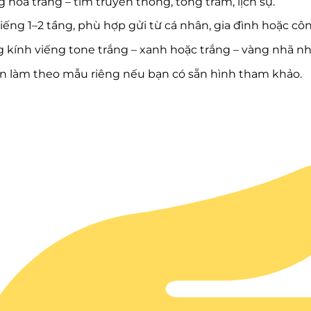
 hoa trắng – tím truyền thống, tông trầm, lịch sự.
iếng 1–2 tầng, phù hợp gửi từ cá nhân, gia đình hoặc côn
 kính viếng tone trắng – xanh hoặc trắng – vàng nhã nh
n làm theo mẫu riêng nếu bạn có sẵn hình tham khảo.