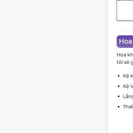
+
Hoa
Hoa kh
tôi sẽ 
Kệ k
Kệ V
Lẵng
Thi