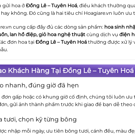
n gửi hoa ở
Đồng Lê – Tuyên Hoá
, điều khách thường qu
 hay không. Đó cũng là hai tiêu chí Hoagiare.vn luôn ưu t
re.vn cung cấp đầy đủ các dòng sản phẩm:
hoa sinh nhậ
uồn, lan hồ điệp, giỏ hoa nghệ thuật
cùng dịch vụ
điện 
Các đơn hoa tại
Đồng Lê – Tuyên Hoá
thường được xử lý 
ẫu.
ao Khách Hàng Tại Đồng Lê – Tuyên Hoá
o nhanh, đúng giờ đã hẹn
c đơn gấp hoặc có khung giờ cố định, chúng tôi luôn ưu t
đơn, gửi ảnh thành phẩm trước khi giao để bạn dễ theo d
 tươi, chọn kỹ từng bông
ợc nhập mỗi ngày, ưu tiên bông tươi, cánh đều, màu đẹp.