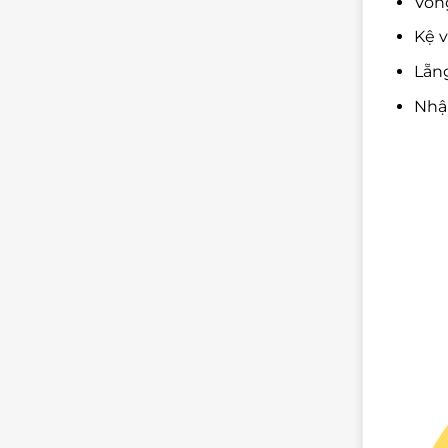
Vòng
Kệ v
Lẵng
Nhậ