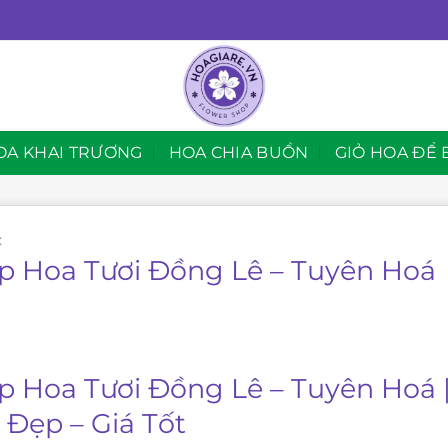
OA KHAI TRƯƠNG
HOA CHIA BUỒN
GIỎ HOA ĐỂ 
C
p Hoa Tươi Đồng Lê – Tuyên Hoá
p Hoa Tươi Đồng Lê – Tuyên Hoá 
 Đẹp – Giá Tốt