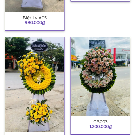
Biệt Ly A05
980.000
₫
CB003
1.200.000
₫