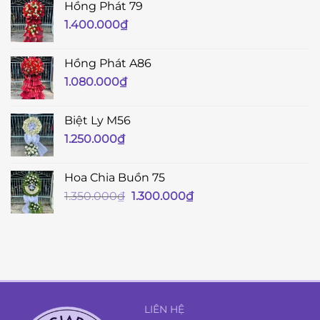
Hồng Phát 79
1.400.000
₫
Hồng Phát A86
1.080.000
₫
Biệt Ly M56
1.250.000
₫
Hoa Chia Buồn 75
Giá
Giá
1.350.000
₫
1.300.000
₫
gốc
hiện
là:
tại
1.350.000₫.
là:
1.300.000₫.
LIÊN HỆ