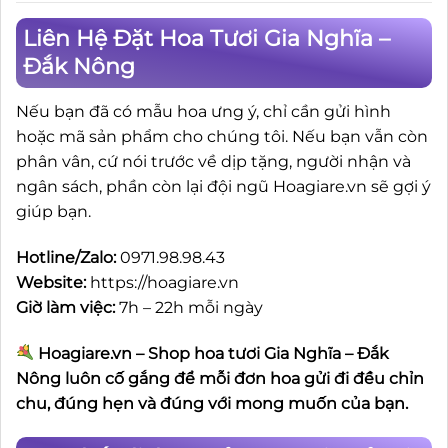
Liên Hệ Đặt Hoa Tươi Gia Nghĩa –
Đắk Nông
Nếu bạn đã có mẫu hoa ưng ý, chỉ cần gửi hình
hoặc mã sản phẩm cho chúng tôi. Nếu bạn vẫn còn
phân vân, cứ nói trước về dịp tặng, người nhận và
ngân sách, phần còn lại đội ngũ Hoagiare.vn sẽ gợi ý
giúp bạn.
Hotline/Zalo:
0971.98.98.43
Website:
https://hoagiare.vn
Giờ làm việc:
7h – 22h mỗi ngày
Hoagiare.vn – Shop hoa tươi Gia Nghĩa – Đắk
Nông luôn cố gắng để mỗi đơn hoa gửi đi đều chỉn
chu, đúng hẹn và đúng với mong muốn của bạn.