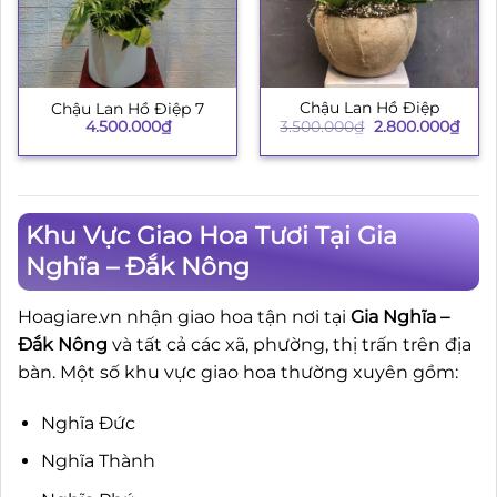
Chậu Lan Hồ Điệp
Chậu Lan Hồ Điệp 7
Giá
Giá
3.500.000
₫
2.800.000
₫
4.500.000
₫
gốc
hiện
là:
tại
3.500.000₫.
là:
2.80
Khu Vực Giao Hoa Tươi Tại Gia
Nghĩa – Đắk Nông
Hoagiare.vn nhận giao hoa tận nơi tại
Gia Nghĩa –
Đắk Nông
và tất cả các xã, phường, thị trấn trên địa
bàn. Một số khu vực giao hoa thường xuyên gồm:
Nghĩa Đức
Nghĩa Thành