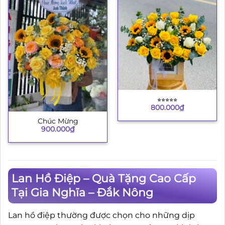
⭐︎⭐︎⭐︎⭐︎⭐︎
800.000
₫
Chúc Mừng
900.000
₫
Lan Hồ Điệp – Quà Tặng Cao Cấp
Tại Gia Nghĩa – Đắk Nông
Lan hồ điệp thường được chọn cho những dịp