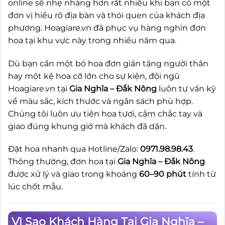
online sẽ nhẹ nhàng hơn rất nhiều khi bạn có một
đơn vị hiểu rõ địa bàn và thói quen của khách địa
phương. Hoagiare.vn đã phục vụ hàng nghìn đơn
hoa tại khu vực này trong nhiều năm qua.
Dù bạn cần một bó hoa đơn giản tặng người thân
hay một kệ hoa cỡ lớn cho sự kiện, đội ngũ
Hoagiare.vn tại
Gia Nghĩa – Đắk Nông
luôn tư vấn kỹ
về màu sắc, kích thước và ngân sách phù hợp.
Chúng tôi luôn ưu tiên hoa tươi, cắm chắc tay và
giao đúng khung giờ mà khách đã dặn.
Đặt hoa nhanh qua Hotline/Zalo:
0971.98.98.43
.
Thông thường, đơn hoa tại
Gia Nghĩa – Đắk Nông
được xử lý và giao trong khoảng
60–90 phút
tính từ
lúc chốt mẫu.
Vì Sao Khách Hàng Tại Gia Nghĩa –