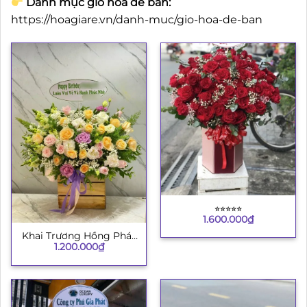
Danh mục giỏ hoa để bàn:
https://hoagiare.vn/danh-muc/gio-hoa-de-ban
⭐︎⭐︎⭐︎⭐︎⭐︎
1.600.000
₫
Khai Trương Hồng Phát
1.200.000
₫
4