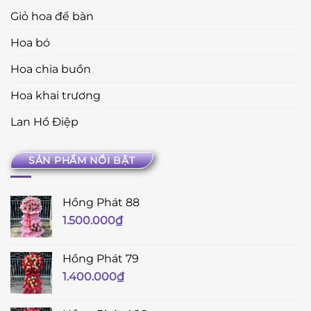
Giỏ hoa để bàn
Hoa bó
Hoa chia buồn
Hoa khai trương
Lan Hồ Điệp
SẢN PHẨM NỔI BẬT
Hồng Phát 88
1.500.000
₫
Hồng Phát 79
1.400.000
₫