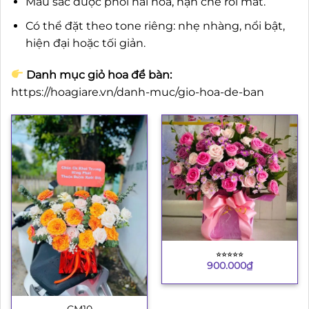
Màu sắc được phối hài hòa, hạn chế rối mắt.
Có thể đặt theo tone riêng: nhẹ nhàng, nổi bật,
hiện đại hoặc tối giản.
Danh mục giỏ hoa để bàn:
https://hoagiare.vn/danh-muc/gio-hoa-de-ban
⭐︎⭐︎⭐︎⭐︎⭐︎
900.000
₫