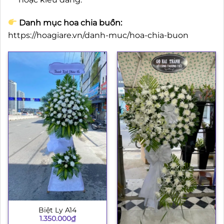
Danh mục hoa chia buồn:
https://hoagiare.vn/danh-muc/hoa-chia-buon
Biệt Ly A14
1.350.000
₫