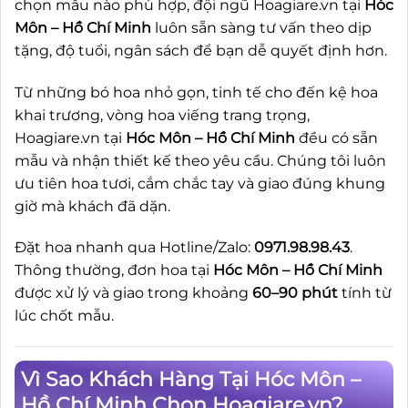
chọn mẫu nào phù hợp, đội ngũ Hoagiare.vn tại
Hóc
Môn – Hồ Chí Minh
luôn sẵn sàng tư vấn theo dịp
tặng, độ tuổi, ngân sách để bạn dễ quyết định hơn.
Từ những bó hoa nhỏ gọn, tinh tế cho đến kệ hoa
khai trương, vòng hoa viếng trang trọng,
Hoagiare.vn tại
Hóc Môn – Hồ Chí Minh
đều có sẵn
mẫu và nhận thiết kế theo yêu cầu. Chúng tôi luôn
ưu tiên hoa tươi, cắm chắc tay và giao đúng khung
giờ mà khách đã dặn.
Đặt hoa nhanh qua Hotline/Zalo:
0971.98.98.43
.
Thông thường, đơn hoa tại
Hóc Môn – Hồ Chí Minh
được xử lý và giao trong khoảng
60–90 phút
tính từ
lúc chốt mẫu.
Vì Sao Khách Hàng Tại Hóc Môn –
Hồ Chí Minh Chọn Hoagiare.vn?