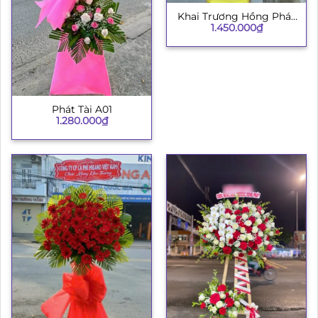
Khai Trương Hồng Phát
1.450.000
₫
003
Phát Tài A01
1.280.000
₫