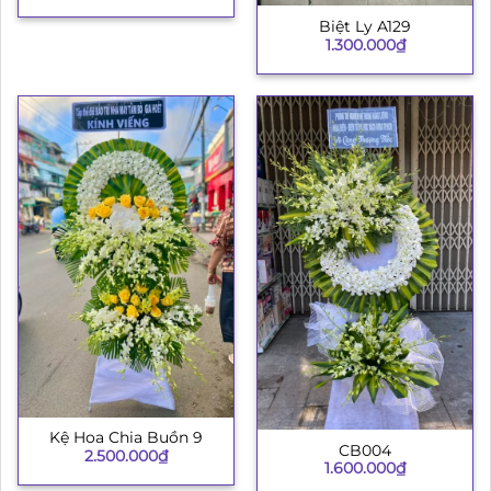
Biệt Ly A129
1.300.000
₫
Kệ Hoa Chia Buồn 9
CB004
2.500.000
₫
1.600.000
₫