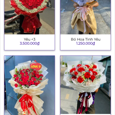
Yêu <3
Bó Hoa Tình Yêu
3.500.000
₫
1.250.000
₫