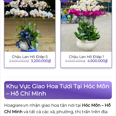
Chậu Lan Hồ Điệp 5
Chậu Lan Hồ Điệp 1
Giá
Giá
Giá
Giá
3.500.000
₫
3.200.000
₫
5.000.000
₫
4.500.000
₫
gốc
hiện
gốc
hiện
là:
tại
là:
tại
3.500.000₫.
là:
5.000.000₫.
là:
3.200.000₫.
4.50
Khu Vực Giao Hoa Tươi Tại Hóc Môn
– Hồ Chí Minh
Hoagiare.vn nhận giao hoa tận nơi tại
Hóc Môn – Hồ
Chí Minh
và tất cả các xã, phường, thị trấn trên địa