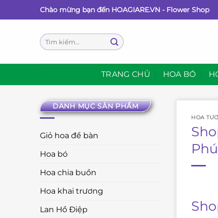
Bỏ
Chào mừng bạn đến HOAGIARE.VN - Flower Shop
qua
nội
Tìm
dung
kiếm:
TRANG CHỦ
HOA BÓ
H
DANH MỤC SẢN PHẨM
HOA TƯƠ
Sho
Giỏ hoa để bàn
Phú
Hoa bó
Hoa chia buồn
Hoa khai trương
Sho
Lan Hồ Điệp