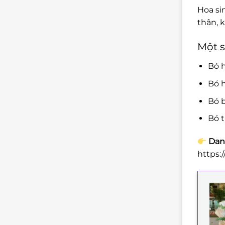
Hoa si
thân, 
Một s
Bó 
Bó h
Bó b
Bó t
Dan
https: