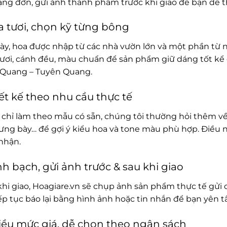
rạng đơn, gửi ảnh thành phẩm trước khi giao để bạn dễ t
 tươi, chọn kỹ từng bông
ày, hoa được nhập từ các nhà vườn lớn và một phần từ 
ươi, cánh đều, màu chuẩn để sản phẩm giữ dáng tốt kể 
Quang – Tuyên Quang.
ết kế theo nhu cầu thực tế
chỉ làm theo mẫu có sẵn, chúng tôi thường hỏi thêm về
rưng bày… để gợi ý kiểu hoa và tone màu phù hợp. Điều 
nhận.
h bạch, gửi ảnh trước & sau khi giao
khi giao, Hoagiare.vn sẽ chụp ảnh sản phẩm thực tế gửi 
iếp tục báo lại bằng hình ảnh hoặc tin nhắn để bạn yên 
ều mức giá, dễ chọn theo ngân sách