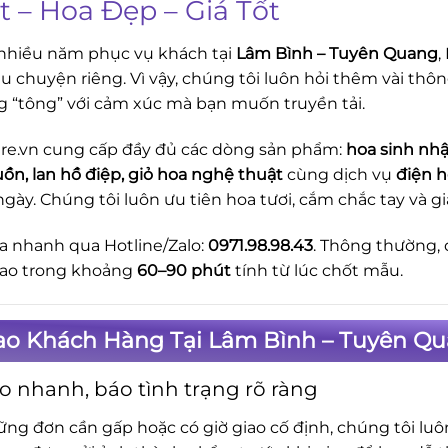
t – Hoa Đẹp – Giá Tốt
nhiều năm phục vụ khách tại
Lâm Bình – Tuyên Quang
,
u chuyện riêng. Vì vậy, chúng tôi luôn hỏi thêm vài thôn
g “tông” với cảm xúc mà bạn muốn truyền tải.
re.vn cung cấp đầy đủ các dòng sản phẩm:
hoa sinh nhậ
uồn, lan hồ điệp, giỏ hoa nghệ thuật
cùng dịch vụ
điện 
ngày. Chúng tôi luôn ưu tiên hoa tươi, cắm chắc tay và
a nhanh qua Hotline/Zalo:
0971.98.98.43
. Thông thường, 
giao trong khoảng
60–90 phút
tính từ lúc chốt mẫu.
Sao Khách Hàng Tại Lâm Bình – Tuyên Q
o nhanh, báo tình trạng rõ ràng
ững đơn cần gấp hoặc có giờ giao cố định, chúng tôi lu