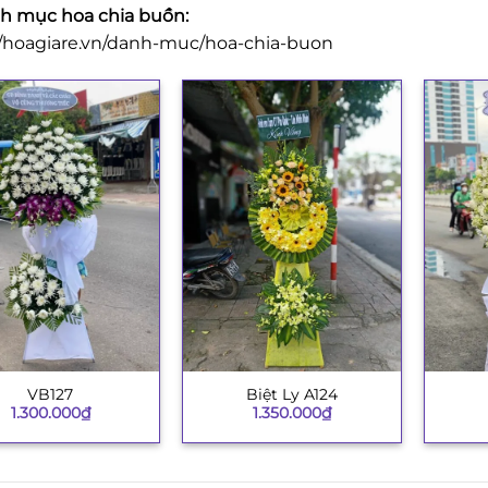
 mục hoa chia buồn:
//hoagiare.vn/danh-muc/hoa-chia-buon
VB127
Biệt Ly A124
+
+
1.300.000
₫
1.350.000
₫