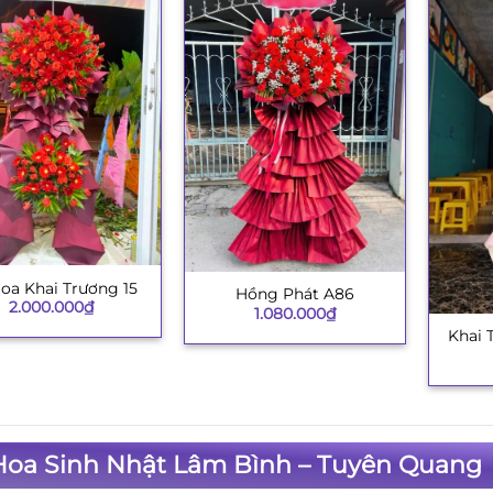
oa Khai Trương 15
Hồng Phát A86
+
2.000.000
₫
1.080.000
₫
Khai 
+
Hoa Sinh Nhật Lâm Bình – Tuyên Quang