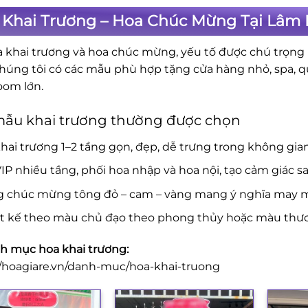
 Khai Trương – Hoa Chúc Mừng Tại Lâm 
a khai trương và hoa chúc mừng, yếu tố được chú trọng là
Chúng tôi có các mẫu phù hợp tặng cửa hàng nhỏ, spa, 
om lớn.
mẫu khai trương thường được chọn
hai trương 1–2 tầng gọn, đẹp, dễ trưng trong không gia
IP nhiều tầng, phối hoa nhập và hoa nội, tạo cảm giác s
g chúc mừng tông đỏ – cam – vàng mang ý nghĩa may mắ
ết kế theo màu chủ đạo theo phong thủy hoặc màu thươ
 mục hoa khai trương:
//hoagiare.vn/danh-muc/hoa-khai-truong