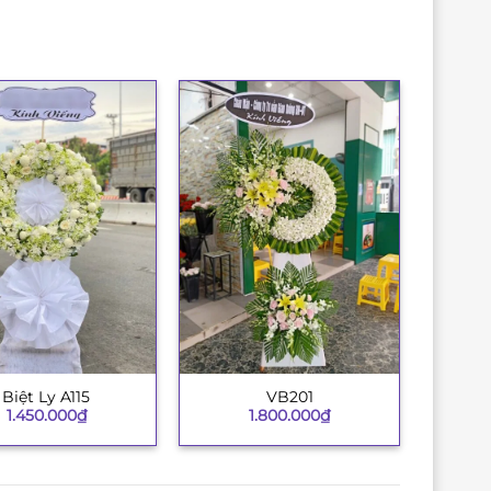
Biệt Ly A115
VB201
+
1.450.000
₫
1.800.000
₫