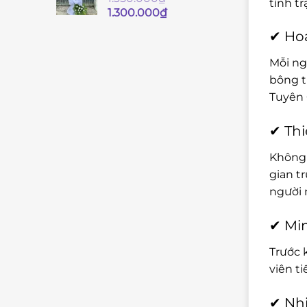
tình t
Giá
Giá
1.300.000
₫
gốc
hiện
✔ Hoa
là:
tại
1.350.000₫.
là:
Mỗi ng
1.300.000₫.
bông t
Tuyên 
✔ Thi
Không 
gian t
người 
✔ Min
Trước 
viên t
✔ Nhi