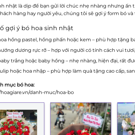
nh nhật là dịp để bạn gửi lời chúc nhẹ nhàng nhưng ấn 
khách hàng hay người yêu, chúng tôi sẽ gợi ý form bó v
ố gợi ý bó hoa sinh nhật
hoa hồng pastel, hồng phấn hoặc kem – phù hợp tặng b
ướng dương rực rỡ – hợp với người có tính cách vui tươi
aby trắng hoặc baby hồng – nhẹ nhàng, hiện đại, rất đượ
ulip hoặc hoa nhập – phù hợp làm quà tặng cao cấp, san
h mục bó hoa:
//hoagiare.vn/danh-muc/hoa-bo