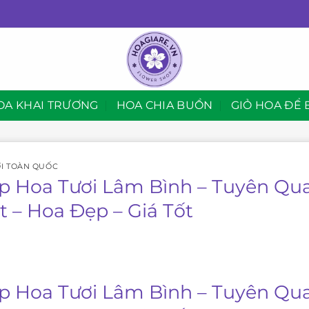
OA KHAI TRƯƠNG
HOA CHIA BUỒN
GIỎ HOA ĐỂ 
I TOÀN QUỐC
p Hoa Tươi Lâm Bình – Tuyên Qu
t – Hoa Đẹp – Giá Tốt
p Hoa Tươi Lâm Bình – Tuyên Qu