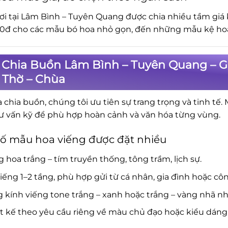
ơi tại Lâm Bình – Tuyên Quang được chia nhiều tầm giá
0đ cho các mẫu bó hoa nhỏ gọn, đến những mẫu kệ hoa 
 Chia Buồn Lâm Bình – Tuyên Quang – G
 Thờ – Chùa
a chia buồn, chúng tôi ưu tiên sự trang trọng và tinh tế.
ư vấn kỹ để phù hợp hoàn cảnh và văn hóa từng vùng.
ố mẫu hoa viếng được đặt nhiều
 hoa trắng – tím truyền thống, tông trầm, lịch sự.
iếng 1–2 tầng, phù hợp gửi từ cá nhân, gia đình hoặc côn
 kính viếng tone trắng – xanh hoặc trắng – vàng nhã nh
t kế theo yêu cầu riêng về màu chủ đạo hoặc kiểu dáng