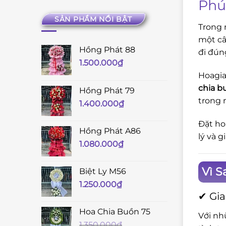
Phú
SẢN PHẨM NỔI BẬT
Trong 
một câ
Hồng Phát 88
đi đún
1.500.000
₫
Hoagia
chia b
Hồng Phát 79
trong 
1.400.000
₫
Đặt ho
Hồng Phát A86
lý và 
1.080.000
₫
Vì 
Biệt Ly M56
1.250.000
₫
✔ Gia
Hoa Chia Buồn 75
Với nh
1.350.000
₫