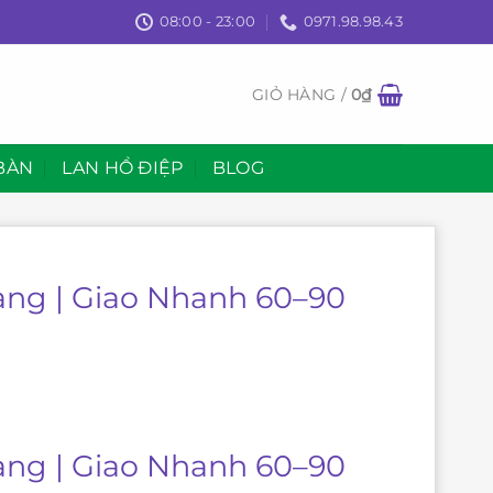
08:00 - 23:00
0971.98.98.43
GIỎ HÀNG /
0
₫
BÀN
LAN HỒ ĐIỆP
BLOG
ang | Giao Nhanh 60–90
ang | Giao Nhanh 60–90