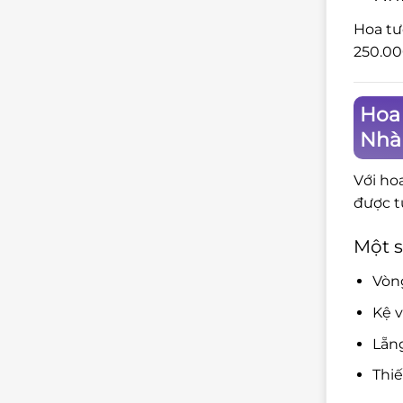
Hoa tư
250.00
Hoa
Nhà
Với ho
được t
Một s
Vòng
Kệ v
Lẵng
Thiế