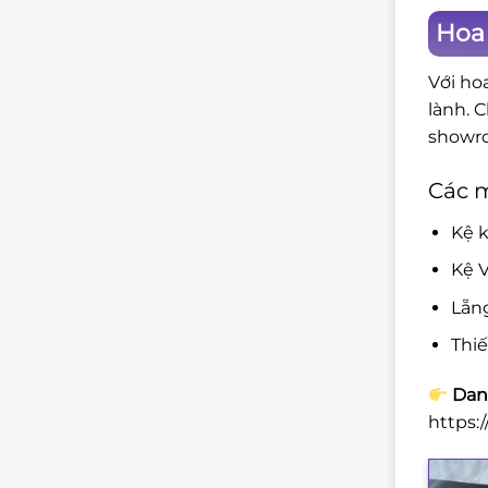
Hoa
Với ho
lành. 
showro
Các 
Kệ k
Kệ V
Lẵn
Thi
Danh
https: