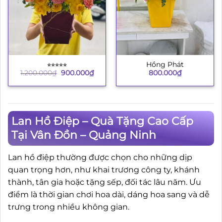
⭐︎⭐︎⭐︎⭐︎⭐︎
Hồng Phát
Giá
Giá
1.200.000
₫
900.000
₫
800.000
₫
gốc
hiện
là:
tại
1.200.000₫.
là:
900.000₫.
Lan Hồ Điệp – Quà Tặng Cao Cấp
Tại Vân Đồn – Quảng Ninh
Lan hồ điệp thường được chọn cho những dịp
quan trọng hơn, như khai trương công ty, khánh
thành, tân gia hoặc tặng sếp, đối tác lâu năm. Ưu
điểm là thời gian chơi hoa dài, dáng hoa sang và dễ
trưng trong nhiều không gian.