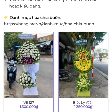
hoặc kiểu dáng.
Danh mục hoa chia buồn:
https://hoagiare.vn/danh-muc/hoa-chia-buon
VB127
Biệt Ly A124
1.300.000
₫
1.350.000
₫