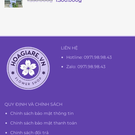
1.350.000
₫
1.300.000
₫
gốc
hiện
là:
tại
1.350.000₫.
là:
1.300.000₫.
LIÊN HỆ
Hotline:
0971.98.98.43
Zalo: 0971.98.98.43
QUY ĐỊNH VÀ CHÍNH SÁCH
Chính sách bảo mật thông tin
Chính sách bảo mật thanh toán
Chính sách đổi trả