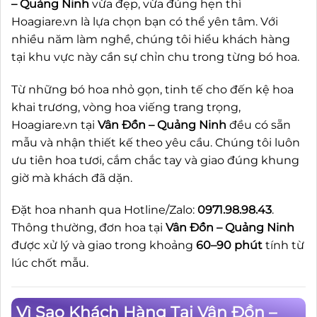
– Quảng Ninh
vừa đẹp, vừa đúng hẹn thì
Hoagiare.vn là lựa chọn bạn có thể yên tâm. Với
nhiều năm làm nghề, chúng tôi hiểu khách hàng
tại khu vực này cần sự chỉn chu trong từng bó hoa.
Từ những bó hoa nhỏ gọn, tinh tế cho đến kệ hoa
khai trương, vòng hoa viếng trang trọng,
Hoagiare.vn tại
Vân Đồn – Quảng Ninh
đều có sẵn
mẫu và nhận thiết kế theo yêu cầu. Chúng tôi luôn
ưu tiên hoa tươi, cắm chắc tay và giao đúng khung
giờ mà khách đã dặn.
Đặt hoa nhanh qua Hotline/Zalo:
0971.98.98.43
.
Thông thường, đơn hoa tại
Vân Đồn – Quảng Ninh
được xử lý và giao trong khoảng
60–90 phút
tính từ
lúc chốt mẫu.
Vì Sao Khách Hàng Tại Vân Đồn –