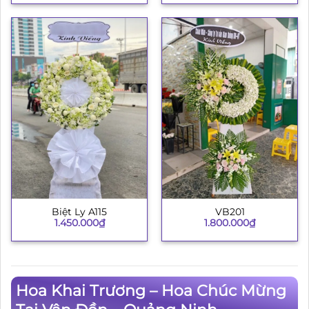
Biệt Ly A115
VB201
1.450.000
₫
1.800.000
₫
Hoa Khai Trương – Hoa Chúc Mừng