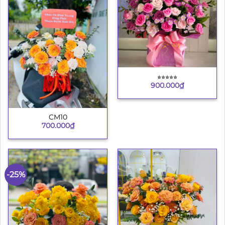
⭐︎⭐︎⭐︎⭐︎⭐︎
900.000
₫
CM10
700.000
₫
-25%