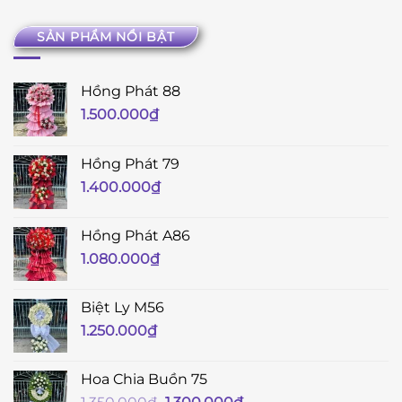
SẢN PHẨM NỔI BẬT
Hồng Phát 88
1.500.000
₫
Hồng Phát 79
1.400.000
₫
Hồng Phát A86
1.080.000
₫
Biệt Ly M56
1.250.000
₫
Hoa Chia Buồn 75
Giá
Giá