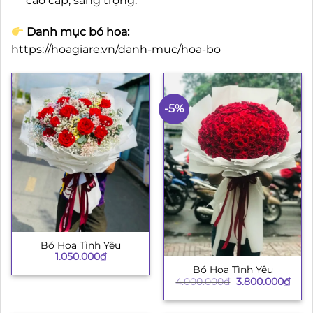
cao cấp, sang trọng.
Danh mục bó hoa:
https://hoagiare.vn/danh-muc/hoa-bo
-5%
Bó Hoa Tình Yêu
1.050.000
₫
Bó Hoa Tình Yêu
Giá
Giá
4.000.000
₫
3.800.000
₫
gốc
hiện
là:
tại
4.000.000₫.
là: