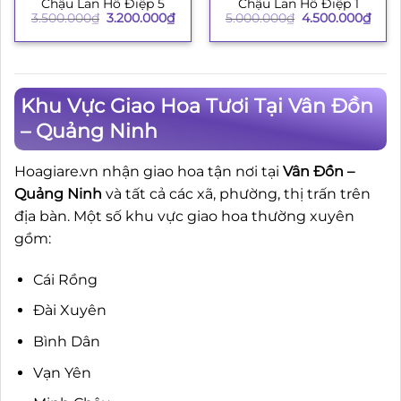
Chậu Lan Hồ Điệp 5
Chậu Lan Hồ Điệp 1
Giá
Giá
Giá
Giá
3.500.000
₫
3.200.000
₫
5.000.000
₫
4.500.000
₫
gốc
hiện
gốc
hiện
là:
tại
là:
tại
3.500.000₫.
là:
5.000.000₫.
là:
3.200.000₫.
4.50
Khu Vực Giao Hoa Tươi Tại Vân Đồn
– Quảng Ninh
Hoagiare.vn nhận giao hoa tận nơi tại
Vân Đồn –
Quảng Ninh
và tất cả các xã, phường, thị trấn trên
địa bàn. Một số khu vực giao hoa thường xuyên
gồm:
Cái Rồng
Đài Xuyên
Bình Dân
Vạn Yên