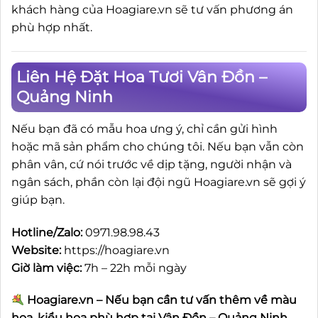
khách hàng của Hoagiare.vn sẽ tư vấn phương án
phù hợp nhất.
Liên Hệ Đặt Hoa Tươi Vân Đồn –
Quảng Ninh
Nếu bạn đã có mẫu hoa ưng ý, chỉ cần gửi hình
hoặc mã sản phẩm cho chúng tôi. Nếu bạn vẫn còn
phân vân, cứ nói trước về dịp tặng, người nhận và
ngân sách, phần còn lại đội ngũ Hoagiare.vn sẽ gợi ý
giúp bạn.
Hotline/Zalo:
0971.98.98.43
Website:
https://hoagiare.vn
Giờ làm việc:
7h – 22h mỗi ngày
Hoagiare.vn – Nếu bạn cần tư vấn thêm về màu
hoa, kiểu hoa phù hợp tại Vân Đồn – Quảng Ninh,