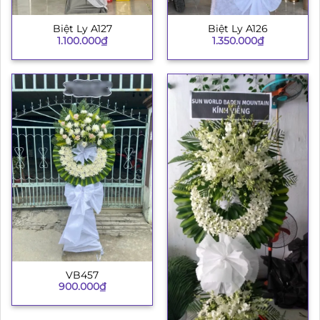
Biệt Ly A127
Biệt Ly A126
1.100.000
₫
1.350.000
₫
VB457
900.000
₫