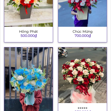
Hồng Phát
Chúc Mừng
500.000
₫
700.000
₫
⭐︎⭐︎⭐︎⭐︎⭐︎