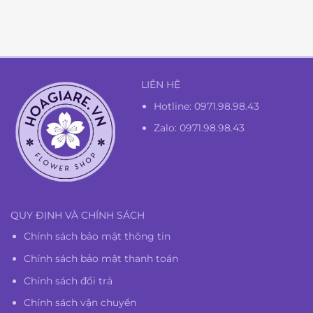
là:
tại
1.350.000₫.
là:
1.300.000₫.
LIÊN HỆ
Hotline:
0971.98.98.43
Zalo: 0971.98.98.43
QUY ĐỊNH VÀ CHÍNH SÁCH
Chính sách bảo mật thông tin
Chính sách bảo mật thanh toán
Chính sách đổi trả
Chính sách vận chuyển