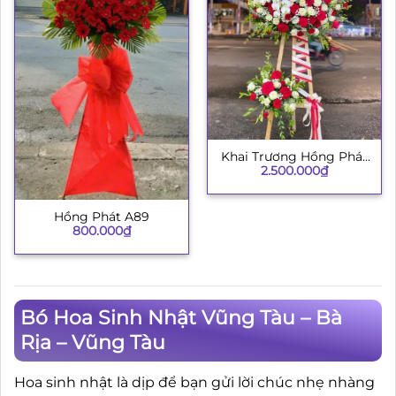
Khai Trương Hồng Phát
2.500.000
₫
002
Hồng Phát A89
800.000
₫
Bó Hoa Sinh Nhật Vũng Tàu – Bà
Rịa – Vũng Tàu
Hoa sinh nhật là dịp để bạn gửi lời chúc nhẹ nhàng