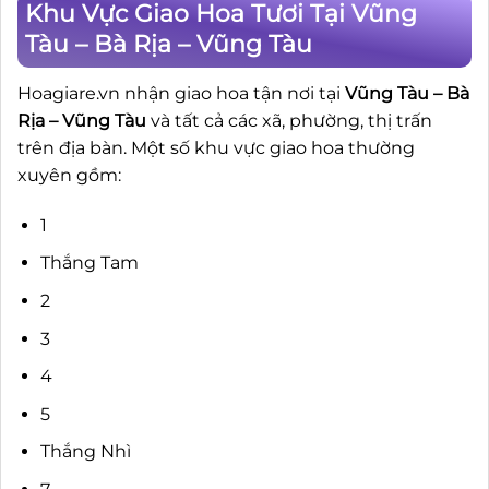
Khu Vực Giao Hoa Tươi Tại Vũng
Tàu – Bà Rịa – Vũng Tàu
Hoagiare.vn nhận giao hoa tận nơi tại
Vũng Tàu – Bà
Rịa – Vũng Tàu
và tất cả các xã, phường, thị trấn
trên địa bàn. Một số khu vực giao hoa thường
xuyên gồm:
1
Thắng Tam
2
3
4
5
Thắng Nhì