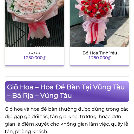
⭐︎⭐︎⭐︎⭐︎⭐︎
Bó Hoa Tình Yêu
1.250.000
₫
1.250.000
₫
Giỏ Hoa – Hoa Để Bàn Tại Vũng Tàu
– Bà Rịa – Vũng Tàu
Giỏ hoa và hoa để bàn thường được dùng trong các
dịp gặp gỡ đối tác, tân gia, khai trương, hoặc đơn
giản là điểm xuyết cho không gian làm việc, quầy lễ
tân, phòng khách.