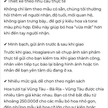
✔ Thiết kế theo nhu cầu thực tế
Không chỉ làm theo mẫu có sẵn, chúng tôi thường
hỏi thêm về người nhận, độ tuổi, mối quan hệ,
không gian trưng bày… để gợi ý kiểu hoa và tone
màu phù hợp. Điều này giúp bó hoa “vừa mắt” hơn
khi đến tay người nhận.
✔ Minh bạch, gửi ảnh trước & sau khi giao
Trước khi giao, Hoagiare.vn sẽ chụp ảnh sản phẩm
thực tế gửi cho bạn kiểm tra. Khi giao thành công,
nhân viên tiếp tục báo lại bằng hình ảnh hoặc tin
nhắn để bạn yên tâm dù đang ở xa.
✔ Nhiều mức giá, dễ chọn theo ngân sách
Hoa tươi tại Vũng Tàu – Bà Rịa – Vũng Tàu được chia
nhiều tầm giá khác nhau. Bạn có thể bắt đầu từ
khoảng 250.000đ cho các mẫu bó hoa nhỏ gọn,
đến những mẫu kệ hoa cỡ lớn cho sự kiện hoặc