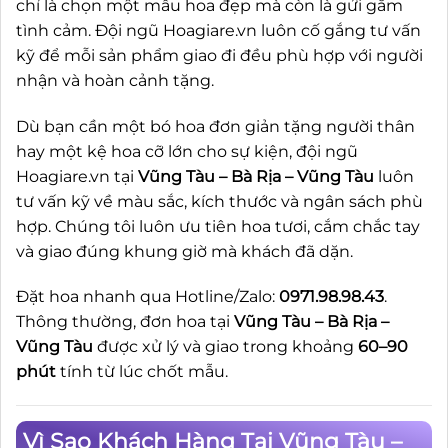
chỉ là chọn một mẫu hoa đẹp mà còn là gửi gắm
tình cảm. Đội ngũ Hoagiare.vn luôn cố gắng tư vấn
kỹ để mỗi sản phẩm giao đi đều phù hợp với người
nhận và hoàn cảnh tặng.
Dù bạn cần một bó hoa đơn giản tặng người thân
hay một kệ hoa cỡ lớn cho sự kiện, đội ngũ
Hoagiare.vn tại
Vũng Tàu – Bà Rịa – Vũng Tàu
luôn
tư vấn kỹ về màu sắc, kích thước và ngân sách phù
hợp. Chúng tôi luôn ưu tiên hoa tươi, cắm chắc tay
và giao đúng khung giờ mà khách đã dặn.
Đặt hoa nhanh qua Hotline/Zalo:
0971.98.98.43
.
Thông thường, đơn hoa tại
Vũng Tàu – Bà Rịa –
Vũng Tàu
được xử lý và giao trong khoảng
60–90
phút
tính từ lúc chốt mẫu.
Vì Sao Khách Hàng Tại Vũng Tàu –