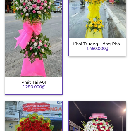
Khai Trương Hồng Phát
1.450.000
₫
003
Phát Tài A01
1.280.000
₫