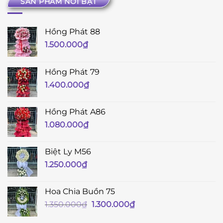
SẢN PHẨM NỔI BẬT
Hồng Phát 88
1.500.000
₫
Hồng Phát 79
1.400.000
₫
Hồng Phát A86
1.080.000
₫
Biệt Ly M56
1.250.000
₫
Hoa Chia Buồn 75
Giá
Giá
1.350.000
₫
1.300.000
₫
gốc
hiện