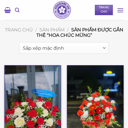
Bỏ
TRANG
qua
CHỦ
nội
dung
TRANG CHỦ
/
SẢN PHẨM
/
SẢN PHẨM ĐƯỢC GẮN
THẺ “HOA CHÚC MỪNG”