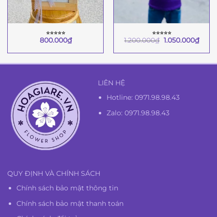
⭐︎⭐︎⭐︎⭐︎⭐︎
⭐︎⭐︎⭐︎⭐︎⭐︎
Giá
Giá
800.000
₫
1.200.000
₫
1.050.000
₫
gốc
hiện
là:
tại
1.200.000₫.
là:
1.050
LIÊN HỆ
Hotline:
0971.98.98.43
Zalo: 0971.98.98.43
QUY ĐỊNH VÀ CHÍNH SÁCH
Chính sách bảo mật thông tin
Chính sách bảo mật thanh toán