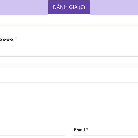
ĐÁNH GIÁ (0)
⭐︎⭐︎⭐︎”
Email
*