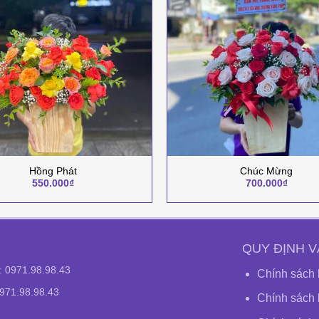
+
Hồng Phát
Chúc Mừng
550.000
₫
700.000
₫
QUY ĐỊNH V
e:
0971.98.98.43
Chính sách 
0971.98.98.43
Chính sách 