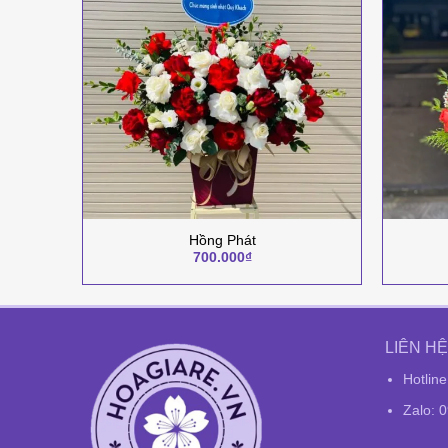
+
+
Hồng Phát
700.000
₫
LIÊN HỆ
Hotlin
Zalo: 