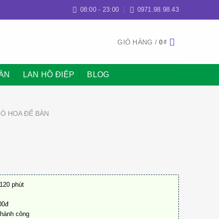
08:00 - 23:00
0971.98.98.43
GIỎ HÀNG /
0
₫
BÀN
LAN HỒ ĐIỆP
BLOG
IỎ HOA ĐỂ BÀN
 120 phút
000đ
thành công