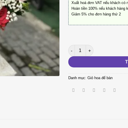
Xuất hoá đơn VAT nếu khách có 
Hoàn tiền 100% nếu khách hàng k
Giảm 5% cho đơn hàng thứ 2
⭐︎⭐︎⭐︎⭐︎⭐︎ số lượng
Danh mục:
Giỏ hoa để bàn