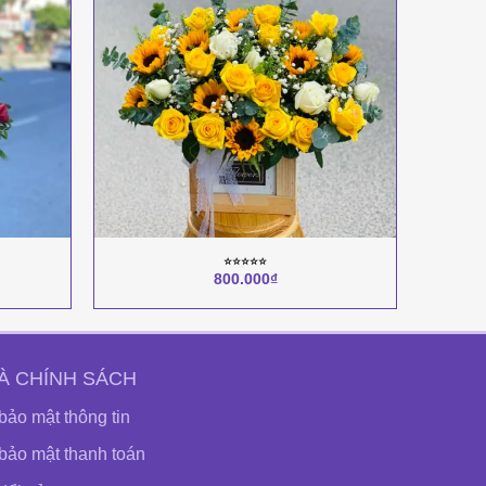
+
+
⭐︎⭐︎⭐︎⭐︎⭐︎
800.000
₫
À CHÍNH SÁCH
bảo mật thông tin
bảo mật thanh toán