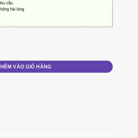
nhu cầu
hông hài lòng
THÊM VÀO GIỎ HÀNG