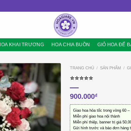
HOA KHAI TRƯƠNG
HOA CHIA BUỒN
GIỎ HOA ĐỂ 
TRANG CHỦ
/
SẢN PHẨM
/
G
⭐︎⭐︎⭐︎⭐︎⭐︎
900.000
₫
Giao hoa hỏa tốc trong vòng 60 –
Miễn phí giao hoa nội thành
Miễn phí thiệp, banner trị giá 50,
Gửi hình trước và báo đơn hàng 