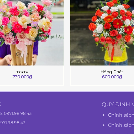
⭐︎⭐︎⭐︎⭐︎⭐︎
Hồng Phát
+
730.000
₫
600.000
₫
Ệ
QUY ĐỊNH 
e:
0971.98.98.43
Chính sách
0971.98.98.43
Chính sác