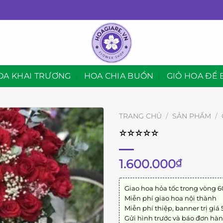
OA KHAI TRƯƠNG
HOA CHIA BUỒN
GIỎ HOA ĐỂ 
TRANG CHỦ
/
SẢN PHẨM
/
⭐︎⭐︎⭐︎⭐︎⭐︎
1.600.000
₫
Giao hoa hỏa tốc trong vòng 6
Miễn phí giao hoa nội thành
Miễn phí thiệp, banner trị giá
Gửi hình trước và báo đơn hà