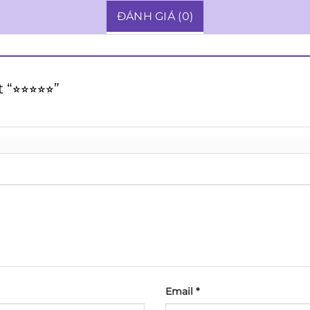
ĐÁNH GIÁ (0)
︎⭐︎⭐︎⭐︎⭐︎”
Email
*