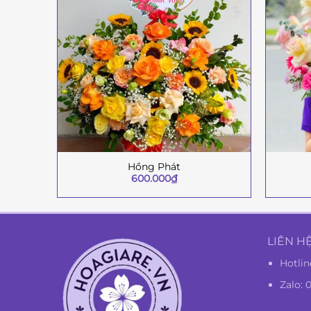
Hồng Phát
+
+
600.000
₫
LIÊN H
Hotlin
Zalo: 