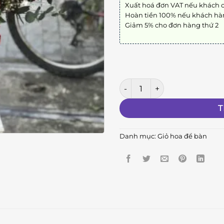
Xuất hoá đơn VAT nếu khách 
Hoàn tiền 100% nếu khách hà
Giảm 5% cho đơn hàng thứ 2
⭐︎⭐︎⭐︎⭐︎⭐︎ số lượng
T
Danh mục:
Giỏ hoa để bàn