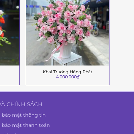
Khai Trương Hồng Phát
+
+
4.000.000
₫
VÀ CHÍNH SÁCH
 bảo mật thông tin
h bảo mật thanh toán