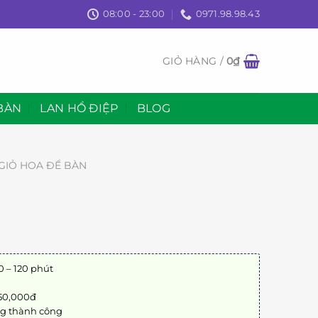
08:00 - 23:00
0971.98.98.43
GIỎ HÀNG /
0
₫
BÀN
LAN HỒ ĐIỆP
BLOG
GIỎ HOA ĐỂ BÀN
0 – 120 phút
 50,000đ
ng thành công