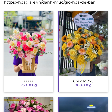
https://hoagiare.vn/danh-muc/gio-hoa-de-ban
⭐︎⭐︎⭐︎⭐︎⭐︎
Chúc Mừng
730.000
₫
900.000
₫