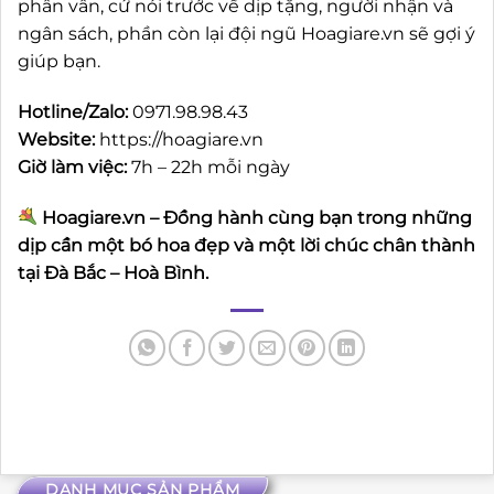
phân vân, cứ nói trước về dịp tặng, người nhận và
ngân sách, phần còn lại đội ngũ Hoagiare.vn sẽ gợi ý
giúp bạn.
Hotline/Zalo:
0971.98.98.43
Website:
https://hoagiare.vn
Giờ làm việc:
7h – 22h mỗi ngày
Hoagiare.vn – Đồng hành cùng bạn trong những
dịp cần một bó hoa đẹp và một lời chúc chân thành
tại Đà Bắc – Hoà Bình.
DANH MỤC SẢN PHẨM