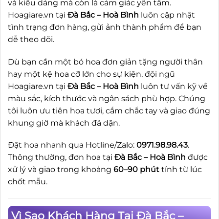
và kiểu dáng mà còn là cảm giác yên tâm.
Hoagiare.vn tại
Đà Bắc – Hoà Bình
luôn cập nhật
tình trạng đơn hàng, gửi ảnh thành phẩm để bạn
dễ theo dõi.
Dù bạn cần một bó hoa đơn giản tặng người thân
hay một kệ hoa cỡ lớn cho sự kiện, đội ngũ
Hoagiare.vn tại
Đà Bắc – Hoà Bình
luôn tư vấn kỹ về
màu sắc, kích thước và ngân sách phù hợp. Chúng
tôi luôn ưu tiên hoa tươi, cắm chắc tay và giao đúng
khung giờ mà khách đã dặn.
Đặt hoa nhanh qua Hotline/Zalo:
0971.98.98.43
.
Thông thường, đơn hoa tại
Đà Bắc – Hoà Bình
được
xử lý và giao trong khoảng
60–90 phút
tính từ lúc
chốt mẫu.
Vì Sao Khách Hàng Tại Đà Bắc –