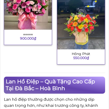
⭐︎⭐︎⭐︎⭐︎⭐︎
900.000
₫
Hồng Phát
550.000
₫
Lan Hồ Điệp – Quà Tặng Cao Cấp
Tại Đà Bắc – Hoà Bình
Lan hồ điệp thường được chọn cho những dịp
quan trọng hơn, như khai trương công ty, khánh