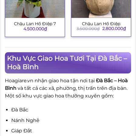
Chậu Lan Hồ Điệp
Chậu Lan Hồ Điệp 7
Giá
Giá
3.500.000
₫
2.800.000
₫
4.500.000
₫
gốc
hiện
là:
tại
3.500.000₫.
là:
2.80
Khu Vực Giao Hoa Tươi Tại Đà Bắc –
Hoà Bình
Hoagiare.vn nhận giao hoa tận nơi tại
Đà Bắc – Hoà
Bình
và tất cả các xã, phường, thị trấn trên địa bàn.
Một số khu vực giao hoa thường xuyên gồm:
Đà Bắc
Nánh Nghê
Giáp Đắt