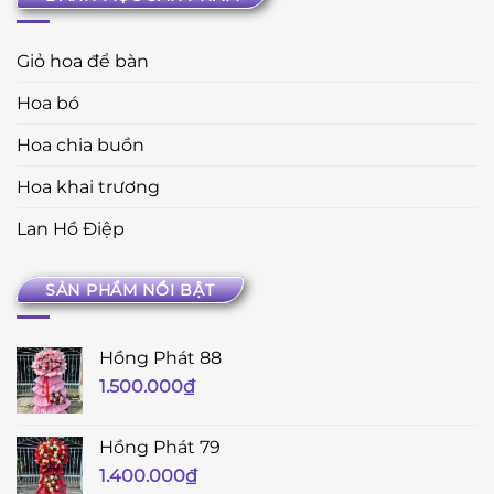
Giỏ hoa để bàn
Hoa bó
Hoa chia buồn
Hoa khai trương
Lan Hồ Điệp
SẢN PHẨM NỔI BẬT
Hồng Phát 88
1.500.000
₫
Hồng Phát 79
1.400.000
₫