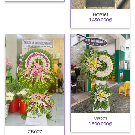
HCB161
1.450.000
₫
VB201
1.800.000
₫
CB007