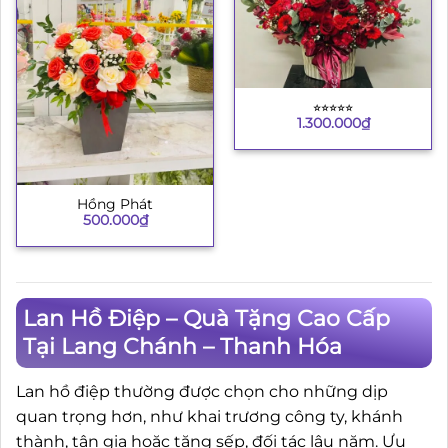
⭐︎⭐︎⭐︎⭐︎⭐︎
1.300.000
₫
Hồng Phát
500.000
₫
Lan Hồ Điệp – Quà Tặng Cao Cấp
Tại Lang Chánh – Thanh Hóa
Lan hồ điệp thường được chọn cho những dịp
quan trọng hơn, như khai trương công ty, khánh
thành, tân gia hoặc tặng sếp, đối tác lâu năm. Ưu