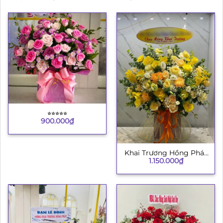
⭐︎⭐︎⭐︎⭐︎⭐︎
900.000
₫
Khai Trương Hồng Phát
1.150.000
₫
8