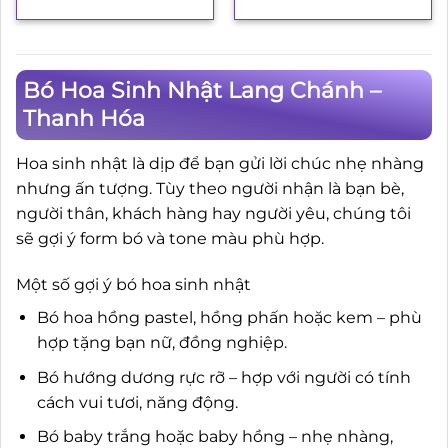
gốc
hiện
là:
tại
3.850.000₫.
là:
3.500.000₫.
Bó Hoa Sinh Nhật Lang Chánh –
Thanh Hóa
Hoa sinh nhật là dịp để bạn gửi lời chúc nhẹ nhàng
nhưng ấn tượng. Tùy theo người nhận là bạn bè,
người thân, khách hàng hay người yêu, chúng tôi
sẽ gợi ý form bó và tone màu phù hợp.
Một số gợi ý bó hoa sinh nhật
Bó hoa hồng pastel, hồng phấn hoặc kem – phù
hợp tặng bạn nữ, đồng nghiệp.
Bó hướng dương rực rỡ – hợp với người có tính
cách vui tươi, năng động.
Bó baby trắng hoặc baby hồng – nhẹ nhàng,