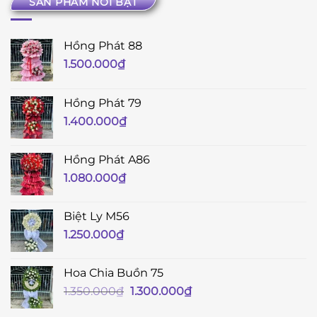
SẢN PHẨM NỔI BẬT
Hồng Phát 88
1.500.000
₫
Hồng Phát 79
1.400.000
₫
Hồng Phát A86
1.080.000
₫
Biệt Ly M56
1.250.000
₫
Hoa Chia Buồn 75
Giá
Giá
1.350.000
₫
1.300.000
₫
gốc
hiện