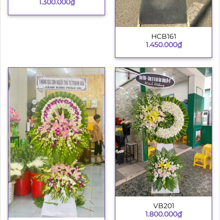
1.300.000
₫
HCB161
1.450.000
₫
VB201
1.800.000
₫