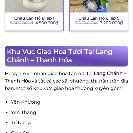
Chậu Lan Hồ Điệp 1
Chậu Lan Hồ Điệp 5
Giá
Giá
Giá
Giá
5.000.000
₫
4.500.000
₫
3.500.000
₫
3.200.000
₫
gốc
hiện
gốc
hiện
là:
tại
là:
tại
5.000.000₫.
là:
3.500.000₫.
là:
4.500.000₫.
3.200
Khu Vực Giao Hoa Tươi Tại Lang
Chánh – Thanh Hóa
Hoagiare.vn nhận giao hoa tận nơi tại
Lang Chánh –
Thanh Hóa
và tất cả các xã, phường, thị trấn trên địa
bàn. Một số khu vực giao hoa thường xuyên gồm:
Yên Khương
Yên Thắng
Trí Nang
Giao An