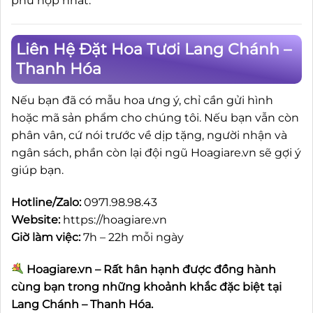
phù hợp nhất.
Liên Hệ Đặt Hoa Tươi Lang Chánh –
Thanh Hóa
Nếu bạn đã có mẫu hoa ưng ý, chỉ cần gửi hình
hoặc mã sản phẩm cho chúng tôi. Nếu bạn vẫn còn
phân vân, cứ nói trước về dịp tặng, người nhận và
ngân sách, phần còn lại đội ngũ Hoagiare.vn sẽ gợi ý
giúp bạn.
Hotline/Zalo:
0971.98.98.43
Website:
https://hoagiare.vn
Giờ làm việc:
7h – 22h mỗi ngày
Hoagiare.vn – Rất hân hạnh được đồng hành
cùng bạn trong những khoảnh khắc đặc biệt tại
Lang Chánh – Thanh Hóa.