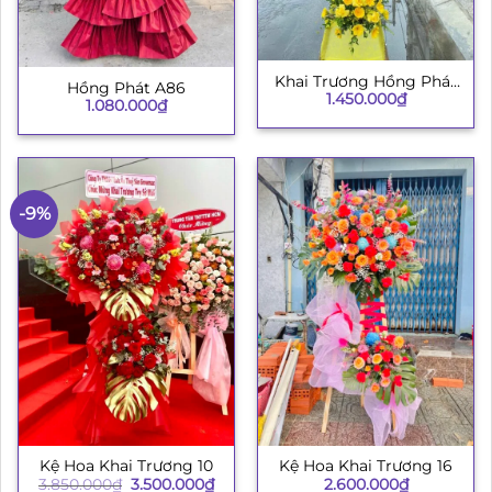
Khai Trương Hồng Phát
Hồng Phát A86
1.450.000
₫
003
1.080.000
₫
-9%
Kệ Hoa Khai Trương 10
Kệ Hoa Khai Trương 16
Giá
Giá
3.850.000
₫
3.500.000
₫
2.600.000
₫