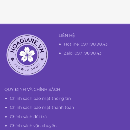
là:
tại
1.350.000₫.
là:
1.300.000₫.
LIÊN HỆ
Hotline:
0971.98.98.43
Zalo: 0971.98.98.43
QUY ĐỊNH VÀ CHÍNH SÁCH
Chính sách bảo mật thông tin
Chính sách bảo mật thanh toán
Chính sách đổi trả
Chính sách vận chuyển