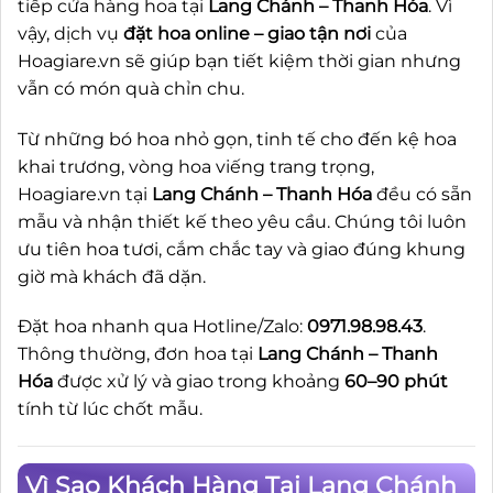
tiếp cửa hàng hoa tại
Lang Chánh – Thanh Hóa
. Vì
vậy, dịch vụ
đặt hoa online – giao tận nơi
của
Hoagiare.vn sẽ giúp bạn tiết kiệm thời gian nhưng
vẫn có món quà chỉn chu.
Từ những bó hoa nhỏ gọn, tinh tế cho đến kệ hoa
khai trương, vòng hoa viếng trang trọng,
Hoagiare.vn tại
Lang Chánh – Thanh Hóa
đều có sẵn
mẫu và nhận thiết kế theo yêu cầu. Chúng tôi luôn
ưu tiên hoa tươi, cắm chắc tay và giao đúng khung
giờ mà khách đã dặn.
Đặt hoa nhanh qua Hotline/Zalo:
0971.98.98.43
.
Thông thường, đơn hoa tại
Lang Chánh – Thanh
Hóa
được xử lý và giao trong khoảng
60–90 phút
tính từ lúc chốt mẫu.
Vì Sao Khách Hàng Tại Lang Chánh