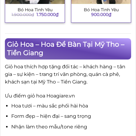
Bó Hoa Tình Yêu
Bó Hoa Tình Yêu
Giá
Giá
900.000
₫
1.900.000
₫
1.750.000
₫
gốc
hiện
là:
tại
1.900.000₫.
là:
1.750.000₫.
Giỏ Hoa – Hoa Để Bàn Tại Mỹ Tho –
Tiền Giang
Giỏ hoa thích hợp tặng đối tác – khách hàng – tân
gia – sự kiện – trang trí văn phòng, quán cà phê,
khách sạn tại Mỹ Tho – Tiền Giang.
Ưu điểm giỏ hoa Hoagiare.vn
Hoa tươi – màu sắc phối hài hòa
Form đẹp – hiện đại – sang trọng
Nhận làm theo mẫu/tone riêng