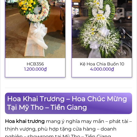
HCB356
Kệ Hoa Chia Buồn 10
1.200.000
₫
4.000.000
₫
Hoa Khai Trương – Hoa Chúc Mừng
Tại Mỹ Tho – Tiền Giang
Hoa khai trương
mang ý nghĩa may mắn – phát tài –
thịnh vượng, phù hợp tặng cửa hàng – doanh
nghiệp – showroom tại Mỹ Tho – Tiền Giang.