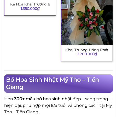
Kệ Hoa Khai Trương 6
1.350.000
₫
Khai Trương Hồng Phát
2.200.000
₫
Bó Hoa Sinh Nhật Mỹ Tho – Tiền
Giang
Hơn
300+ mẫu bó hoa sinh nhật
đẹp – sang trọng –
hiện đại, phù hợp mọi lứa tuổi và phong cách tại Mỹ
Tho – Tiền Giang.