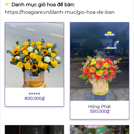
Danh mục giỏ hoa để bàn:
https://hoagiare.vn/danh-muc/gio-hoa-de-ban
⭐︎⭐︎⭐︎⭐︎⭐︎
800.000
₫
Hồng Phát
550.000
₫