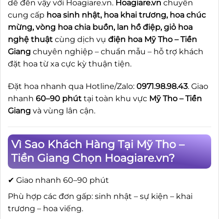
dễ đến vậy với Hoagiare.vn.
Hoagiare.vn
chuyên
cung cấp
hoa sinh nhật, hoa khai trương, hoa chúc
mừng, vòng hoa chia buồn, lan hồ điệp, giỏ hoa
nghệ thuật
cùng dịch vụ
điện hoa Mỹ Tho – Tiền
Giang
chuyên nghiệp – chuẩn mẫu – hỗ trợ khách
đặt hoa từ xa cực kỳ thuận tiện.
Đặt hoa nhanh qua Hotline/Zalo:
0971.98.98.43
. Giao
nhanh
60–90 phút
tại toàn khu vực
Mỹ Tho – Tiền
Giang
và vùng lân cận.
Vì Sao Khách Hàng Tại Mỹ Tho –
Tiền Giang Chọn Hoagiare.vn?
✔ Giao nhanh 60–90 phút
Phù hợp các đơn gấp: sinh nhật – sự kiện – khai
trương – hoa viếng.