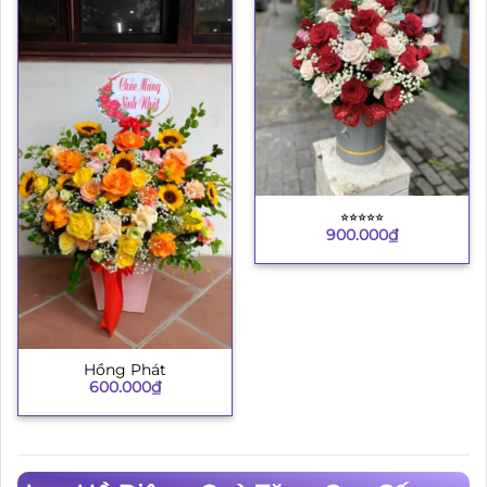
⭐︎⭐︎⭐︎⭐︎⭐︎
900.000
₫
Hồng Phát
600.000
₫