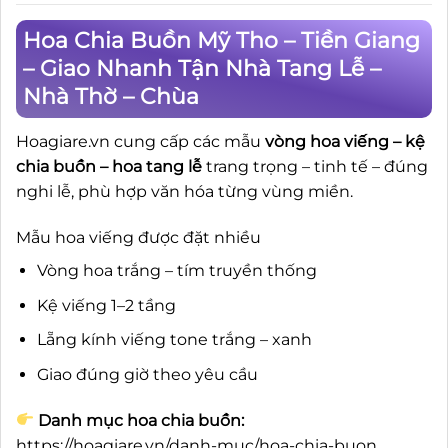
Hoa Chia Buồn Mỹ Tho – Tiền Giang
– Giao Nhanh Tận Nhà Tang Lễ –
Nhà Thờ – Chùa
Hoagiare.vn cung cấp các mẫu
vòng hoa viếng – kệ
chia buồn – hoa tang lễ
trang trọng – tinh tế – đúng
nghi lễ, phù hợp văn hóa từng vùng miền.
Mẫu hoa viếng được đặt nhiều
Vòng hoa trắng – tím truyền thống
Kệ viếng 1–2 tầng
Lẵng kính viếng tone trắng – xanh
Giao đúng giờ theo yêu cầu
Danh mục hoa chia buồn:
https://hoagiare.vn/danh-muc/hoa-chia-buon