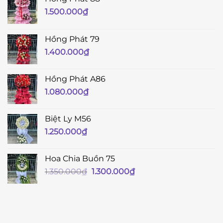
1.500.000
₫
Hồng Phát 79
1.400.000
₫
Hồng Phát A86
1.080.000
₫
Biệt Ly M56
1.250.000
₫
Hoa Chia Buồn 75
Giá
Giá
1.350.000
₫
1.300.000
₫
gốc
hiện
là:
tại
1.350.000₫.
là:
1.300.000₫.