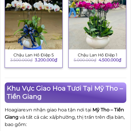
Chậu Lan Hồ Điệp 5
Chậu Lan Hồ Điệp 1
Giá
Giá
Giá
Giá
3.500.000
₫
3.200.000
₫
5.000.000
₫
4.500.000
₫
gốc
hiện
gốc
hiện
là:
tại
là:
tại
3.500.000₫.
là:
5.000.000₫.
là:
3.200.000₫.
4.50
Khu Vực Giao Hoa Tươi Tại Mỹ Tho –
Tiền Giang
Hoagiare.vn nhận giao hoa tận nơi tại
Mỹ Tho – Tiền
Giang
và tất cả các xã/phường, thị trấn trên địa bàn,
bao gồm: