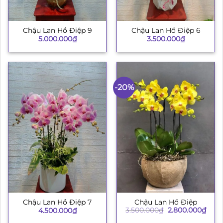
Chậu Lan Hồ Điệp 9
Chậu Lan Hồ Điệp 6
5.000.000
₫
3.500.000
₫
-20%
Chậu Lan Hồ Điệp
Chậu Lan Hồ Điệp 7
Giá
Giá
3.500.000
₫
2.800.000
₫
4.500.000
₫
gốc
hiện
là:
tại