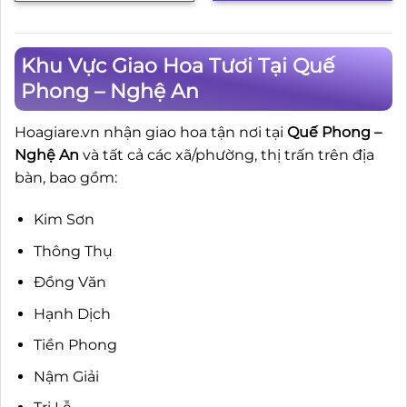
3.500.000₫.
là:
2.80
Khu Vực Giao Hoa Tươi Tại Quế
Phong – Nghệ An
Hoagiare.vn nhận giao hoa tận nơi tại
Quế Phong –
Nghệ An
và tất cả các xã/phường, thị trấn trên địa
bàn, bao gồm:
Kim Sơn
Thông Thụ
Đồng Văn
Hạnh Dịch
Tiền Phong
Nậm Giải