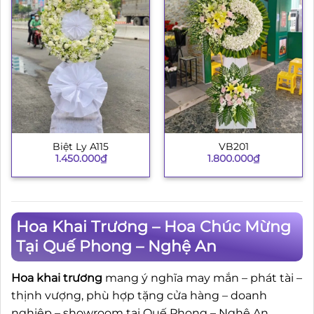
Biệt Ly A115
VB201
1.450.000
₫
1.800.000
₫
Hoa Khai Trương – Hoa Chúc Mừng
Tại Quế Phong – Nghệ An
Hoa khai trương
mang ý nghĩa may mắn – phát tài –
thịnh vượng, phù hợp tặng cửa hàng – doanh
nghiệp – showroom tại Quế Phong – Nghệ An.