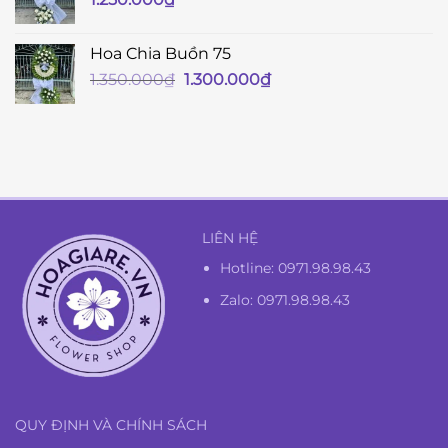
Hoa Chia Buồn 75
Giá
Giá
1.350.000
₫
1.300.000
₫
gốc
hiện
là:
tại
1.350.000₫.
là:
1.300.000₫.
LIÊN HỆ
Hotline:
0971.98.98.43
Zalo: 0971.98.98.43
QUY ĐỊNH VÀ CHÍNH SÁCH