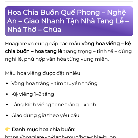
Hoa Chia Buồn Quế Phong – Nghệ
An – Giao Nhanh Tận Nhà Tang Lễ –
Nhà Thờ – Chùa
Hoagiare.vn cung cấp các mẫu
vòng hoa viếng – kệ
chia buồn – hoa tang lễ
trang trọng – tinh tế – đúng
nghi lễ, phù hợp văn hóa từng vùng miền.
Mẫu hoa viếng được đặt nhiều
Vòng hoa trắng – tím truyền thống
Kệ viếng 1–2 tầng
Lẵng kính viếng tone trắng – xanh
Giao đúng giờ theo yêu cầu
Danh mục hoa chia buồn:
https://hoagiare.vn/danh-muc/hoa-chia-buon