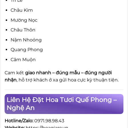
Tri Lễ
Châu Kim
Mường Nọc
Châu Thôn
Nậm Nhoóng
Quang Phong
Căm Muộn
Cam kết
giao nhanh – đúng mẫu – đúng người
nhận
, hỗ trợ khách ở xa gửi hoa cực kỳ thuận tiện.
Liên Hệ Đặt Hoa Tươi Quế Phong –
Nghệ An
Hotline/Zalo:
0971.98.98.43
Website:
https://hoagiare.vn