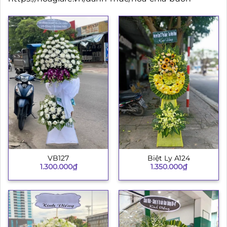
VB127
Biệt Ly A124
1.300.000
₫
1.350.000
₫