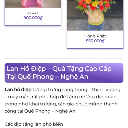
⭐︎⭐︎⭐︎⭐︎⭐︎
900.000
₫
Hồng Phát
550.000
₫
Lan Hồ Điệp – Quà Tặng Cao Cấp
Tại Quế Phong – Nghệ An
Lan hồ điệp
tượng trưng sang trọng – thịnh vượng
– may mắn, rất phù hợp để tặng những dịp quan
trọng như khai trương, tân gia, chúc mừng thành
công tại Quế Phong – Nghệ An.
Các dịp tặng lan phổ biến