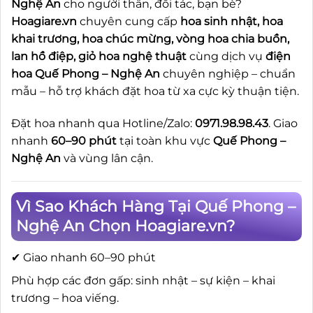
Nghệ An
cho người thân, đối tác, bạn bè?
Hoagiare.vn
chuyên cung cấp
hoa sinh nhật, hoa
khai trương, hoa chúc mừng, vòng hoa chia buồn,
lan hồ điệp, giỏ hoa nghệ thuật
cùng dịch vụ
điện
hoa Quế Phong – Nghệ An
chuyên nghiệp – chuẩn
mẫu – hỗ trợ khách đặt hoa từ xa cực kỳ thuận tiện.
Đặt hoa nhanh qua Hotline/Zalo:
0971.98.98.43
. Giao
nhanh
60–90 phút
tại toàn khu vực
Quế Phong –
Nghệ An
và vùng lân cận.
Vì Sao Khách Hàng Tại Quế Phong –
Nghệ An Chọn Hoagiare.vn?
✔ Giao nhanh 60–90 phút
Phù hợp các đơn gấp: sinh nhật – sự kiện – khai
trương – hoa viếng.