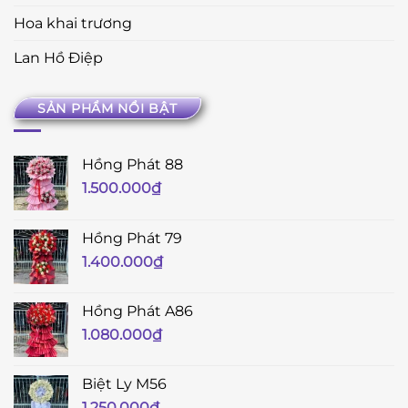
Hoa khai trương
Lan Hồ Điệp
SẢN PHẨM NỔI BẬT
Hồng Phát 88
1.500.000
₫
Hồng Phát 79
1.400.000
₫
Hồng Phát A86
1.080.000
₫
Biệt Ly M56
1.250.000
₫