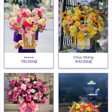
⭐︎⭐︎⭐︎⭐︎⭐︎
Chúc Mừng
730.000
₫
900.000
₫