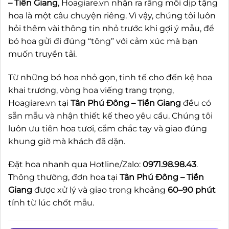
– Tiền Giang
, Hoagiare.vn nhận ra rằng mỗi dịp tặng
hoa là một câu chuyện riêng. Vì vậy, chúng tôi luôn
hỏi thêm vài thông tin nhỏ trước khi gợi ý mẫu, để
bó hoa gửi đi đúng “tông” với cảm xúc mà bạn
muốn truyền tải.
Từ những bó hoa nhỏ gọn, tinh tế cho đến kệ hoa
khai trương, vòng hoa viếng trang trọng,
Hoagiare.vn tại
Tân Phú Đông – Tiền Giang
đều có
sẵn mẫu và nhận thiết kế theo yêu cầu. Chúng tôi
luôn ưu tiên hoa tươi, cắm chắc tay và giao đúng
khung giờ mà khách đã dặn.
Đặt hoa nhanh qua Hotline/Zalo:
0971.98.98.43
.
Thông thường, đơn hoa tại
Tân Phú Đông – Tiền
Giang
được xử lý và giao trong khoảng
60–90 phút
tính từ lúc chốt mẫu.