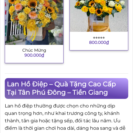
⭐︎⭐︎⭐︎⭐︎⭐︎
800.000
₫
Chúc Mừng
900.000
₫
Lan Hồ Điệp – Quà Tặng Cao Cấp
Tại Tân Phú Đông – Tiền Giang
Lan hồ điệp thường được chọn cho những dịp
quan trọng hơn, như khai trương công ty, khánh
thành, tân gia hoặc tặng sếp, đối tác lâu năm. Ưu
điểm là thời gian chơi hoa dài, dáng hoa sang và dễ