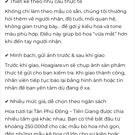
✔ Thiết kế theo nhu cầu thực tế
Không chỉ làm theo mẫu có sẵn, chúng tôi thường
hỏi thêm về người nhận, độ tuổi, mối quan hệ,
không gian trưng bày… để gợi ý kiểu hoa và tone
màu phù hợp. Điều này giúp bó hoa “vừa mắt” hơn
khi đến tay người nhận.
✔ Minh bạch, gửi ảnh trước & sau khi giao
Trước khi giao, Hoagiare.vn sẽ chụp ảnh sản phẩm
thực tế gửi cho bạn kiểm tra. Khi giao thành công,
nhân viên tiếp tục báo lại bằng hình ảnh hoặc tin
nhắn để bạn yên tâm dù đang ở xa.
✔ Nhiều mức giá, dễ chọn theo ngân sách
Hoa tươi tại Tân Phú Đông – Tiền Giang được chia
nhiều tầm giá khác nhau. Bạn có thể bắt đầu từ
khoảng 250.000đ cho các mẫu bó hoa nhỏ gọn,
đến những mẫu kệ hoa cỡ lớn cho sự kiện hoặc