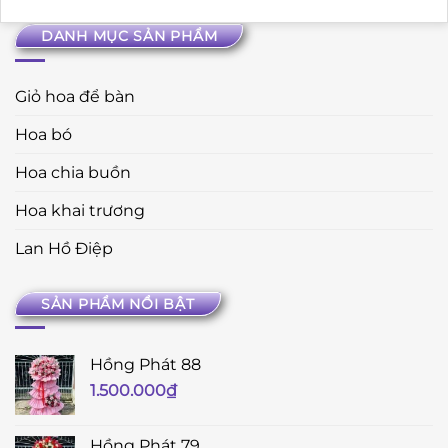
DANH MỤC SẢN PHẨM
Giỏ hoa để bàn
Hoa bó
Hoa chia buồn
Hoa khai trương
Lan Hồ Điệp
SẢN PHẨM NỔI BẬT
Hồng Phát 88
1.500.000
₫
Hồng Phát 79