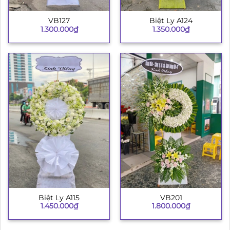
VB127
Biệt Ly A124
1.300.000
₫
1.350.000
₫
Biệt Ly A115
VB201
1.450.000
₫
1.800.000
₫