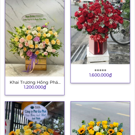
⭐︎⭐︎⭐︎⭐︎⭐︎
1.600.000
₫
Khai Trương Hồng Phát
1.200.000
₫
4