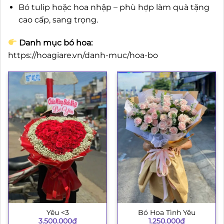
Bó tulip hoặc hoa nhập – phù hợp làm quà tặng
cao cấp, sang trọng.
Danh mục bó hoa:
https://hoagiare.vn/danh-muc/hoa-bo
Yêu <3
Bó Hoa Tình Yêu
3.500.000
₫
1.250.000
₫