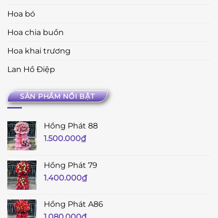
Hoa bó
Hoa chia buồn
Hoa khai trương
Lan Hồ Điệp
SẢN PHẨM NỔI BẬT
Hồng Phát 88
1.500.000
₫
Hồng Phát 79
1.400.000
₫
Hồng Phát A86
1.080.000
₫