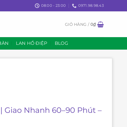
08:00 - 23:00
0971.98.98.43
GIỎ HÀNG /
0
₫
BÀN
LAN HỒ ĐIỆP
BLOG
| Giao Nhanh 60–90 Phút –