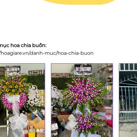
ục hoa chia buồn:
//hoagiare.vn/danh-muc/hoa-chia-buon