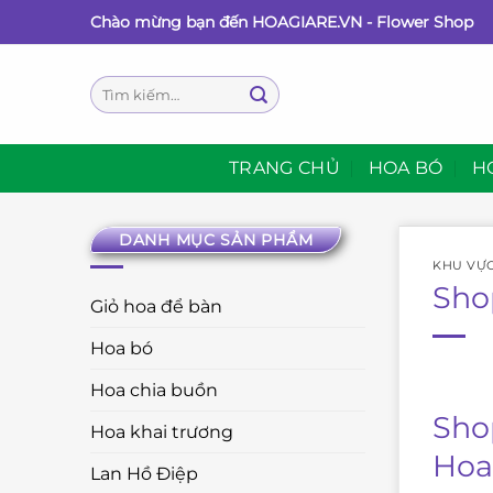
Bỏ
Chào mừng bạn đến HOAGIARE.VN - Flower Shop
qua
nội
Tìm
dung
kiếm:
TRANG CHỦ
HOA BÓ
H
DANH MỤC SẢN PHẨM
KHU VỰ
Sho
Giỏ hoa để bàn
Hoa bó
Hoa chia buồn
Sho
Hoa khai trương
Hoa
Lan Hồ Điệp