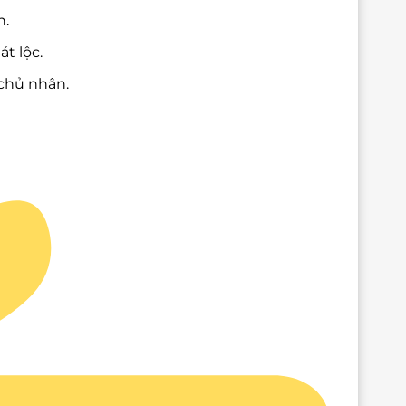
n.
t lộc.
chủ nhân.