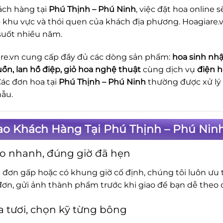
ách hàng tại
Phú Thịnh – Phú Ninh
, việc đặt hoa online
õ khu vực và thói quen của khách địa phương. Hoagiare.
suốt nhiều năm.
re.vn cung cấp đầy đủ các dòng sản phẩm:
hoa sinh nhậ
uồn, lan hồ điệp, giỏ hoa nghệ thuật
cùng dịch vụ
điện h
Các đơn hoa tại
Phú Thịnh – Phú Ninh
thường được xử lý
ẫu.
ao Khách Hàng Tại Phú Thịnh – Phú Nin
o nhanh, đúng giờ đã hẹn
c đơn gấp hoặc có khung giờ cố định, chúng tôi luôn ưu t
đơn, gửi ảnh thành phẩm trước khi giao để bạn dễ theo d
 tươi, chọn kỹ từng bông