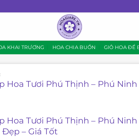
OA KHAI TRƯƠNG
HOA CHIA BUỒN
GIỎ HOA ĐỂ 
C
p Hoa Tươi Phú Thịnh – Phú Ninh
p Hoa Tươi Phú Thịnh – Phú Ninh 
 Đẹp – Giá Tốt