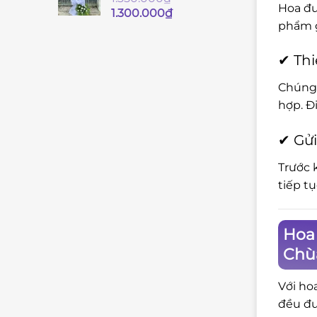
Hoa đư
Giá
Giá
1.300.000
₫
phẩm g
gốc
hiện
là:
tại
1.350.000₫.
là:
✔ Thi
1.300.000₫.
Chúng 
hợp. Đ
✔ Gửi
Trước 
tiếp t
Hoa 
Chù
Với ho
đều đư