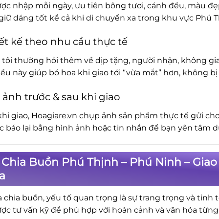
ợc nhập mỗi ngày, ưu tiên bông tươi, cánh đều, màu đẹp.
iữ dáng tốt kể cả khi di chuyển xa trong khu vực Phú T
ết kế theo nhu cầu thực tế
tôi thường hỏi thêm về dịp tặng, người nhận, không gia
iều này giúp bó hoa khi giao tới “vừa mắt” hơn, không 
 ảnh trước & sau khi giao
khi giao, Hoagiare.vn chụp ảnh sản phẩm thực tế gửi cho
ục báo lại bằng hình ảnh hoặc tin nhắn để bạn yên tâm d
Chia Buồn Phú Thịnh – Phú Ninh – Giao 
a
a chia buồn, yếu tố quan trọng là sự trang trọng và tinh 
ợc tư vấn kỹ để phù hợp với hoàn cảnh và văn hóa từng