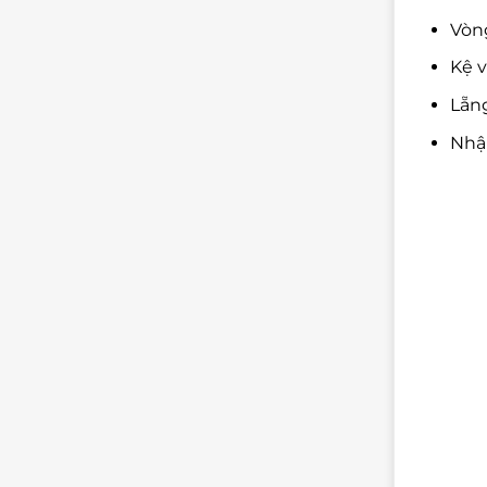
Vòng
Kệ v
Lẵng
Nhậ