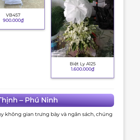
VB457
900.000
₫
Biệt Ly A125
+
1.600.000
₫
Thịnh – Phú Ninh
ùy không gian trưng bày và ngân sách, chúng