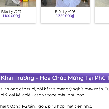
Biệt Ly A127
Biệt Ly A126
+
+
1.100.000
₫
1.350.000
₫
 Khai Trương – Hoa Chúc Mừng Tại Phú 
ai trương cần tươi, nổi bật và mang ý nghĩa may mắn. T
gợi ý loại kệ, chiều cao và tone màu phù hợp.
hai trương 1–2 tầng gọn, phù hợp mặt tiền nhỏ.