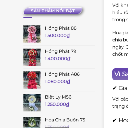
Với kh
SẢN PHẨM NỔI BẬT
hiểu r
trong 
Hồng Phát 88
Hoagia
1.500.000
₫
chia b
ngày. 
Hồng Phát 79
chốt m
1.400.000
₫
Vì S
Hồng Phát A86
1.080.000
₫
✔ Gia
Biệt Ly M56
Với cá
1.250.000
₫
trạng 
✔ Hoa
Hoa Chia Buồn 75
1.350.000
₫