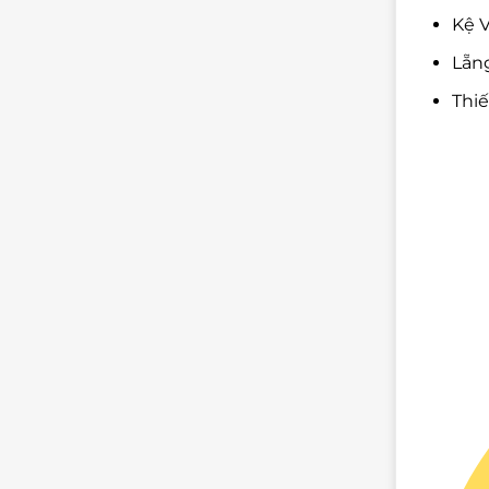
Kệ V
Lẵng
Thi