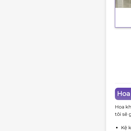
+
Hoa
Hoa kh
tôi sẽ 
Kệ k