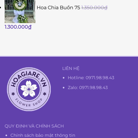
Hoa Chia Buồn 75
1.350.000
₫
Giá
Giá
1.300.000
₫
gốc
hiện
là:
tại
1.350.000₫.
là:
1.300.000₫.
LIÊN HỆ
Hotline:
0971.98.98.43
Zalo: 0971.98.98.43
QUY ĐỊNH VÀ CHÍNH SÁCH
Chính sách bảo mật thông tin