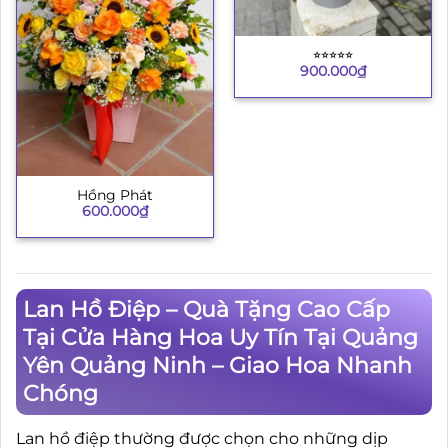
⭐︎⭐︎⭐︎⭐︎⭐︎
900.000
₫
Hồng Phát
600.000
₫
Lan Hồ Điệp – Quà Tặng Cao Cấp
Tại Cửa Hàng Hoa Uy Tín Tại Quảng
Yên Quảng Ninh – Giao Hoa Nhanh
Chóng
Lan hồ điệp thường được chọn cho những dịp