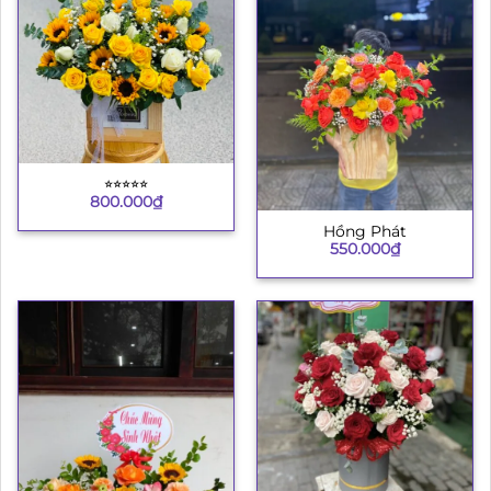
⭐︎⭐︎⭐︎⭐︎⭐︎
800.000
₫
Hồng Phát
550.000
₫