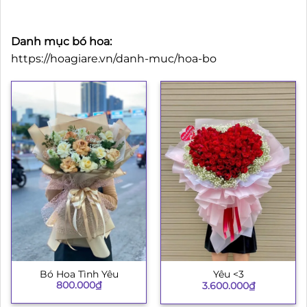
Danh mục bó hoa:
https://hoagiare.vn/danh-muc/hoa-bo
Bó Hoa Tình Yêu
Yêu <3
800.000
₫
3.600.000
₫