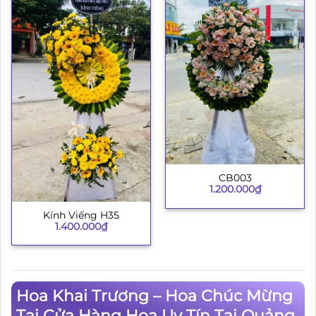
CB003
1.200.000
₫
Kính Viếng H35
1.400.000
₫
Hoa Khai Trương – Hoa Chúc Mừng
Tại Cửa Hàng Hoa Uy Tín Tại Quảng