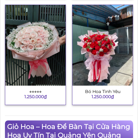
⭐︎⭐︎⭐︎⭐︎⭐︎
Bó Hoa Tình Yêu
1.250.000
₫
1.250.000
₫
Giỏ Hoa – Hoa Để Bàn Tại Cửa Hàng
Hoa Uy Tín Tại Quảng Yên Quảng