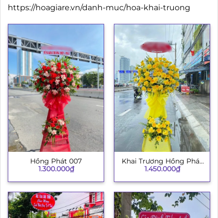
https://hoagiare.vn/danh-muc/hoa-khai-truong
Hồng Phát 007
Khai Trương Hồng Phát
1.300.000
₫
1.450.000
₫
003