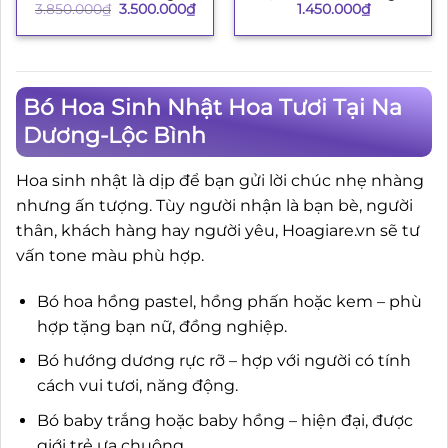
Giá
Giá
3.850.000
₫
3.500.000
₫
1.450.000
₫
gốc
hiện
là:
tại
3.850.000₫.
là:
3.500.000₫.
Bó Hoa Sinh Nhật Hoa Tươi Tại Na
Dương-Lộc Bình
Hoa sinh nhật là dịp để bạn gửi lời chúc nhẹ nhàng
nhưng ấn tượng. Tùy người nhận là bạn bè, người
thân, khách hàng hay người yêu, Hoagiare.vn sẽ tư
vấn tone màu phù hợp.
Bó hoa hồng pastel, hồng phấn hoặc kem – phù
hợp tặng bạn nữ, đồng nghiệp.
Bó hướng dương rực rỡ – hợp với người có tính
cách vui tươi, năng động.
Bó baby trắng hoặc baby hồng – hiện đại, được
giới trẻ ưa chuộng.