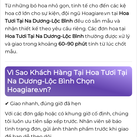
Từ những bó hoa nhỏ gọn, tinh tế cho đến các kệ
hoa cỡ lớn cho sự kiện, đội ngũ Hoagiare.vn tại
Hoa
Tươi Tại Na Dương-Lộc Bình
đều có sẵn mẫu và
nhận thiết kế theo yêu cầu riêng. Các đơn hoa tại
Hoa Tươi Tại Na Dương-Lộc Bình
thường được xử lý
và giao trong khoảng
60–90 phút
tính từ lúc chốt
mẫu.
Vì Sao Khách Hàng Tại Hoa Tươi Tại
Na Dương-Lộc Bình Chọn
Hoagiare.vn?
✔ Giao nhanh, đúng giờ đã hẹn
Với các đơn gấp hoặc có khung giờ cố định, chúng
tôi luôn ưu tiên sắp xếp trước. Nhân viên sẽ báo
tình trạng đơn, gửi ảnh thành phẩm trước khi giao
để bạn dễ theo dõi.