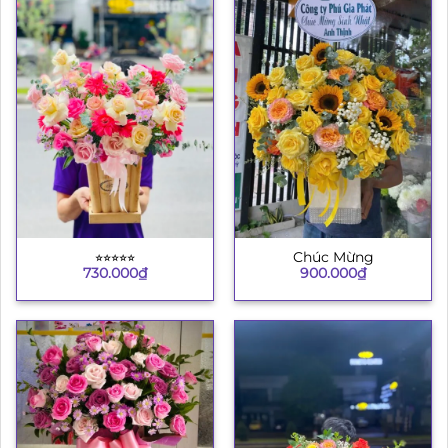
⭐︎⭐︎⭐︎⭐︎⭐︎
Chúc Mừng
730.000
₫
900.000
₫