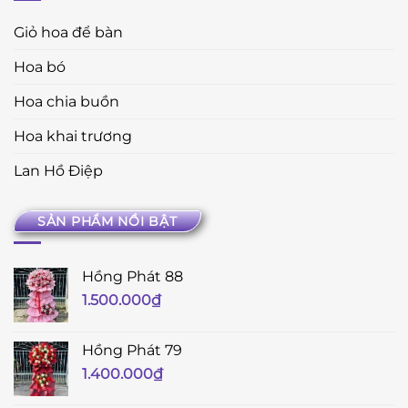
Giỏ hoa để bàn
Hoa bó
Hoa chia buồn
Hoa khai trương
Lan Hồ Điệp
SẢN PHẨM NỔI BẬT
Hồng Phát 88
1.500.000
₫
Hồng Phát 79
1.400.000
₫