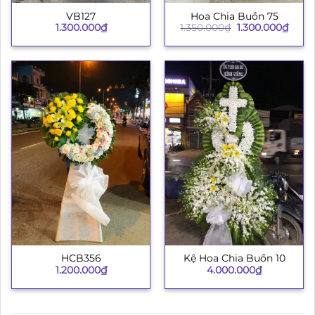
VB127
Hoa Chia Buồn 75
Giá
Giá
1.300.000
₫
1.350.000
₫
1.300.000
₫
gốc
hiện
là:
tại
1.350.000₫.
là:
1.300
HCB356
Kệ Hoa Chia Buồn 10
1.200.000
₫
4.000.000
₫