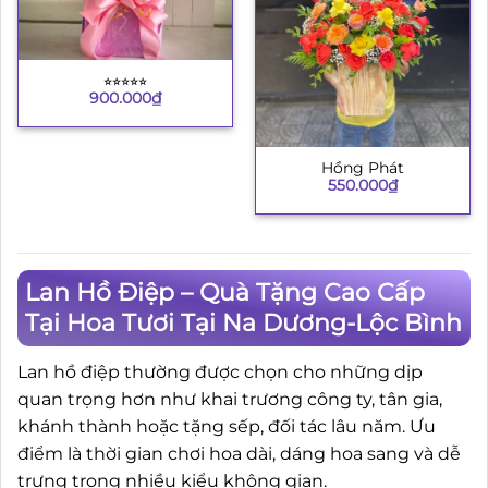
⭐︎⭐︎⭐︎⭐︎⭐︎
900.000
₫
Hồng Phát
550.000
₫
Lan Hồ Điệp – Quà Tặng Cao Cấp
Tại Hoa Tươi Tại Na Dương-Lộc Bình
Lan hồ điệp thường được chọn cho những dịp
quan trọng hơn như khai trương công ty, tân gia,
khánh thành hoặc tặng sếp, đối tác lâu năm. Ưu
điểm là thời gian chơi hoa dài, dáng hoa sang và dễ
trưng trong nhiều kiểu không gian.