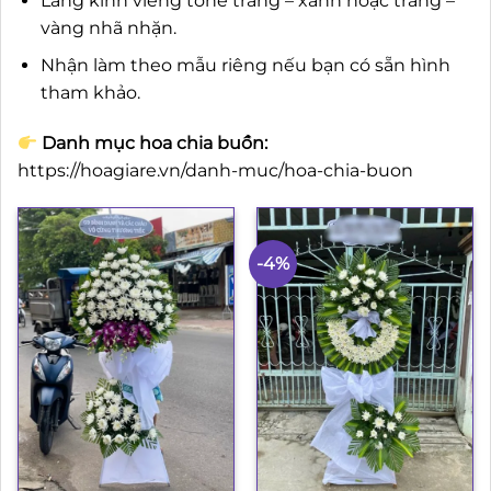
Lẵng kính viếng tone trắng – xanh hoặc trắng –
vàng nhã nhặn.
Nhận làm theo mẫu riêng nếu bạn có sẵn hình
tham khảo.
Danh mục hoa chia buồn:
https://hoagiare.vn/danh-muc/hoa-chia-buon
-4%