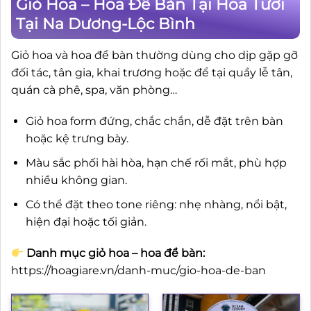
Giỏ Hoa – Hoa Để Bàn Tại Hoa Tươi
Tại Na Dương-Lộc Bình
Giỏ hoa và hoa để bàn thường dùng cho dịp gặp gỡ
đối tác, tân gia, khai trương hoặc để tại quầy lễ tân,
quán cà phê, spa, văn phòng…
Giỏ hoa form đứng, chắc chắn, dễ đặt trên bàn
hoặc kệ trưng bày.
Màu sắc phối hài hòa, hạn chế rối mắt, phù hợp
nhiều không gian.
Có thể đặt theo tone riêng: nhẹ nhàng, nổi bật,
hiện đại hoặc tối giản.
Danh mục giỏ hoa – hoa để bàn:
https://hoagiare.vn/danh-muc/gio-hoa-de-ban