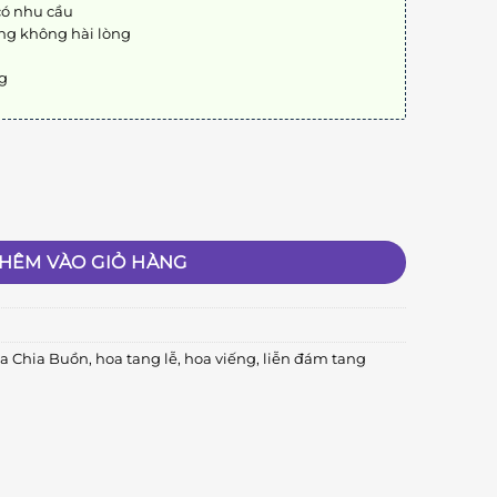
có nhu cầu
ng không hài lòng
ng
HÊM VÀO GIỎ HÀNG
a Chia Buồn
,
hoa tang lễ
,
hoa viếng
,
liễn đám tang