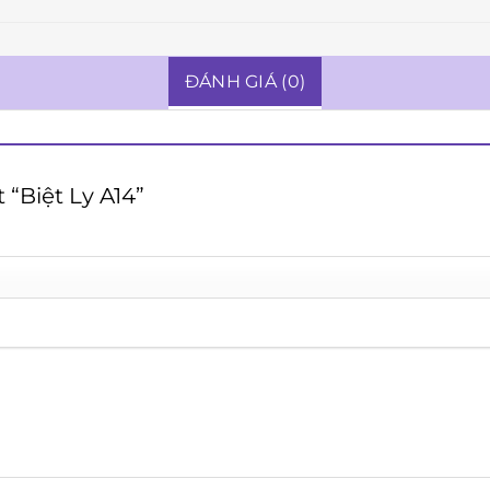
ĐÁNH GIÁ (0)
 “Biệt Ly A14”