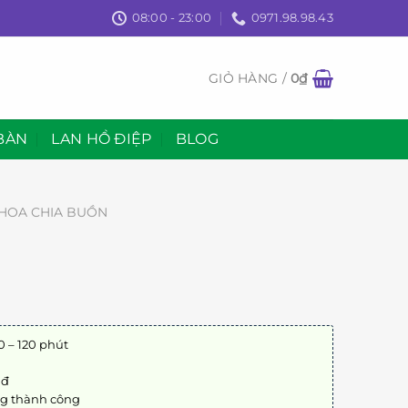
08:00 - 23:00
0971.98.98.43
GIỎ HÀNG /
0
₫
BÀN
LAN HỒ ĐIỆP
BLOG
HOA CHIA BUỒN
0 – 120 phút
0đ
ng thành công