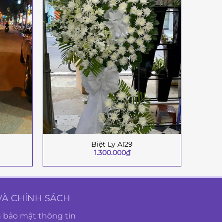
Biệt Ly A129
+
+
1.300.000
₫
VÀ CHÍNH SÁCH
 bảo mật thông tin