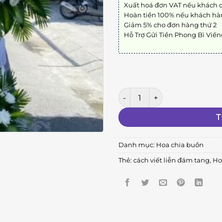
Xuất hoá đơn VAT nếu khách 
Hoàn tiền 100% nếu khách hà
Giảm 5% cho đơn hàng thứ 2
Hỗ Trợ Gửi Tiền Phong Bì Viế
Biệt Ly A14 số lượng
T
Danh mục:
Hoa chia buồn
Thẻ:
cách viết liễn đám tang
,
Ho