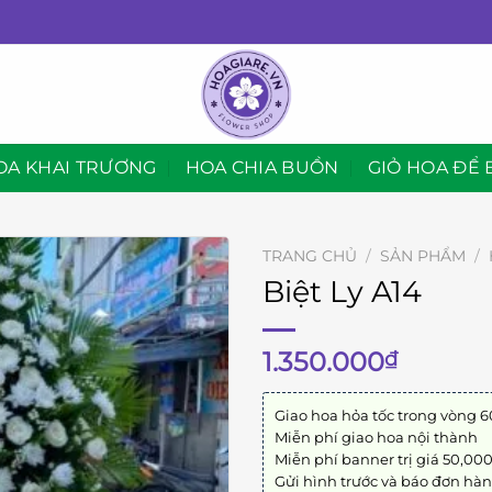
OA KHAI TRƯƠNG
HOA CHIA BUỒN
GIỎ HOA ĐỂ 
TRANG CHỦ
/
SẢN PHẨM
/
Biệt Ly A14
1.350.000
₫
Giao hoa hỏa tốc trong vòng 6
Miễn phí giao hoa nội thành
Miễn phí banner trị giá 50,00
Gửi hình trước và báo đơn hà