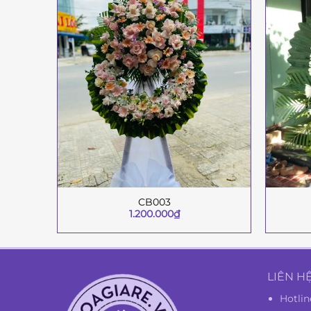
CB003
+
+
1.200.000
₫
LIÊN H
Hotlin