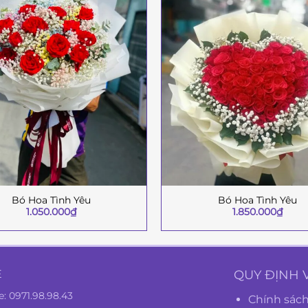
Bó Hoa Tình Yêu
Bó Hoa Tình Yêu
+
1.050.000
₫
1.850.000
₫
Ệ
QUY ĐỊNH 
e:
0971.98.98.43
Chính sách