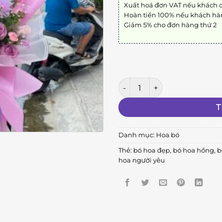
Xuất hoá đơn VAT nếu khách 
Hoàn tiền 100% nếu khách hà
Giảm 5% cho đơn hàng thứ 2
Bó Hoa Tình Yêu số lượng
T
Danh mục:
Hoa bó
Thẻ:
bó hoa đẹp
,
bó hoa hồng
,
b
hoa người yêu