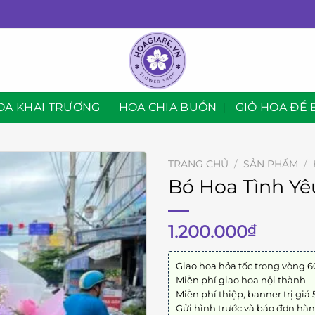
OA KHAI TRƯƠNG
HOA CHIA BUỒN
GIỎ HOA ĐỂ 
TRANG CHỦ
/
SẢN PHẨM
/
Bó Hoa Tình Yê
1.200.000
₫
Giao hoa hỏa tốc trong vòng 6
Miễn phí giao hoa nội thành
Miễn phí thiệp, banner trị giá
Gửi hình trước và báo đơn hà