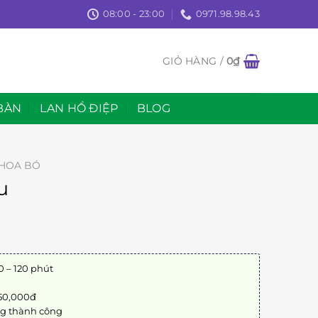
08:00 - 23:00
0971.98.98.43
GIỎ HÀNG /
0
₫
BÀN
LAN HỒ ĐIỆP
BLOG
HOA BÓ
u
0 – 120 phút
 50,000đ
ng thành công