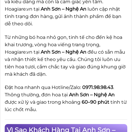
và kiểu dáng mà còn là cảm giác yên tâm.
Hoagiare.vn tại
Anh Sơn – Nghệ An
luôn cập nhật
tình trạng đơn hàng, gửi ảnh thành phẩm để bạn
dễ theo dõi.
Từ những bó hoa nhỏ gọn, tinh tế cho đến kệ hoa
khai trương, vòng hoa viếng trang trọng,
Hoagiare.vn tại
Anh Sơn – Nghệ An
đều có sẵn mẫu
và nhận thiết kế theo yêu cầu. Chúng tôi luôn ưu
tiên hoa tươi, cắm chắc tay và giao đúng khung giờ
mà khách đã dặn.
Đặt hoa nhanh qua Hotline/Zalo:
0971.98.98.43
.
Thông thường, đơn hoa tại
Anh Sơn – Nghệ An
được xử lý và giao trong khoảng
60–90 phút
tính từ
lúc chốt mẫu.
Vì Sao Khách Hàng Tại Anh Sơn –