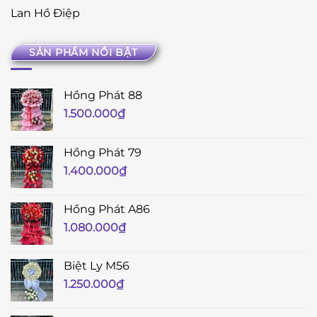
Lan Hồ Điệp
SẢN PHẨM NỔI BẬT
Hồng Phát 88
1.500.000
₫
Hồng Phát 79
1.400.000
₫
Hồng Phát A86
1.080.000
₫
Biệt Ly M56
1.250.000
₫