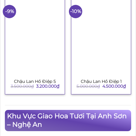
-9%
-10%
Chậu Lan Hồ Điệp 5
Chậu Lan Hồ Điệp 1
Giá
Giá
Giá
Giá
3.500.000
₫
3.200.000
₫
5.000.000
₫
4.500.000
₫
gốc
hiện
gốc
hiện
là:
tại
là:
tại
3.500.000₫.
là:
5.000.000₫.
là:
3.200.000₫.
4.50
Khu Vực Giao Hoa Tươi Tại Anh Sơn
– Nghệ An