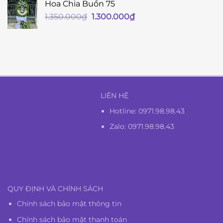
Hoa Chia Buồn 75
Giá
Giá
1.350.000
₫
1.300.000
₫
gốc
hiện
là:
tại
1.350.000₫.
là:
1.300.000₫.
LIÊN HỆ
Hotline:
0971.98.98.43
Zalo: 0971.98.98.43
QUY ĐỊNH VÀ CHÍNH SÁCH
Chính sách bảo mật thông tin
Chính sách bảo mật thanh toán