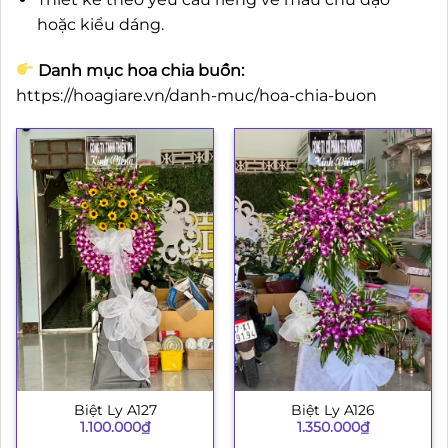
hoặc kiểu dáng.
Danh mục hoa chia buồn:
https://hoagiare.vn/danh-muc/hoa-chia-buon
Biệt Ly A127
Biệt Ly A126
1.100.000
₫
1.350.000
₫