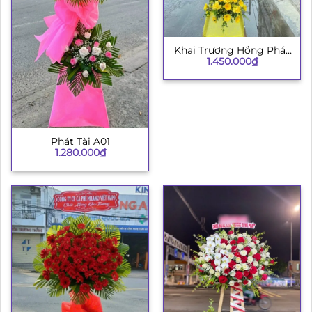
Khai Trương Hồng Phát
1.450.000
₫
003
Phát Tài A01
1.280.000
₫