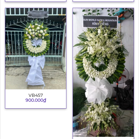
VB457
900.000
₫