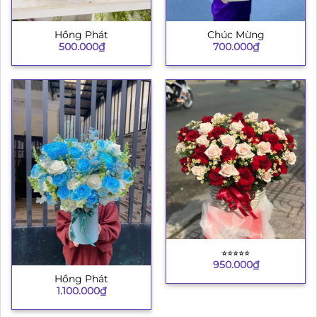
Hồng Phát
Chúc Mừng
500.000
₫
700.000
₫
⭐︎⭐︎⭐︎⭐︎⭐︎
950.000
₫
Hồng Phát
1.100.000
₫