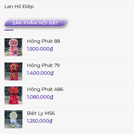
Lan Hồ Điệp
SẢN PHẨM NỔI BẬT
Hồng Phát 88
1.500.000
₫
Hồng Phát 79
1.400.000
₫
Hồng Phát A86
1.080.000
₫
Biệt Ly M56
1.250.000
₫