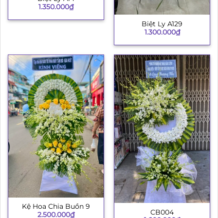
1.350.000
₫
Biệt Ly A129
1.300.000
₫
Kệ Hoa Chia Buồn 9
CB004
2.500.000
₫