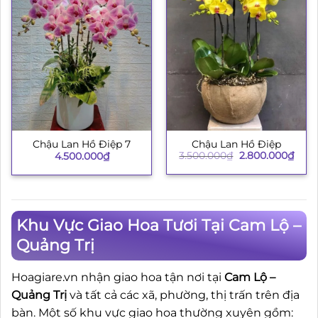
Chậu Lan Hồ Điệp
Chậu Lan Hồ Điệp 7
Giá
Giá
3.500.000
₫
2.800.000
₫
4.500.000
₫
gốc
hiện
là:
tại
3.500.000₫.
là:
2.80
Khu Vực Giao Hoa Tươi Tại Cam Lộ –
Quảng Trị
Hoagiare.vn nhận giao hoa tận nơi tại
Cam Lộ –
Quảng Trị
và tất cả các xã, phường, thị trấn trên địa
bàn. Một số khu vực giao hoa thường xuyên gồm: