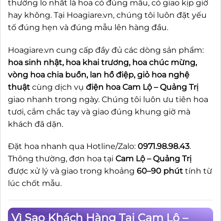
thường lo nhất là hoa có đúng mẫu, có giao kịp giờ
hay không. Tại Hoagiare.vn, chúng tôi luôn đặt yếu
tố đúng hẹn và đúng mẫu lên hàng đầu.
Hoagiare.vn cung cấp đầy đủ các dòng sản phẩm:
hoa sinh nhật, hoa khai trương, hoa chúc mừng,
vòng hoa chia buồn, lan hồ điệp, giỏ hoa nghệ
thuật
cùng dịch vụ
điện hoa Cam Lộ – Quảng Trị
giao nhanh trong ngày. Chúng tôi luôn ưu tiên hoa
tươi, cắm chắc tay và giao đúng khung giờ mà
khách đã dặn.
Đặt hoa nhanh qua Hotline/Zalo:
0971.98.98.43
.
Thông thường, đơn hoa tại
Cam Lộ – Quảng Trị
được xử lý và giao trong khoảng
60–90 phút
tính từ
lúc chốt mẫu.
Vì Sao Khách Hàng Tại Cam Lộ –