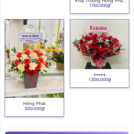
Khai Trương Hồng Phát
1.150.000
₫
8
⭐︎⭐︎⭐︎⭐︎⭐︎
1.300.000
₫
Hồng Phát
500.000
₫