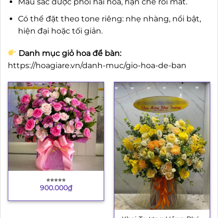
Màu sắc được phối hài hòa, hạn chế rối mắt.
Có thể đặt theo tone riêng: nhẹ nhàng, nổi bật,
hiện đại hoặc tối giản.
Danh mục giỏ hoa để bàn:
https://hoagiare.vn/danh-muc/gio-hoa-de-ban
⭐︎⭐︎⭐︎⭐︎⭐︎
900.000
₫