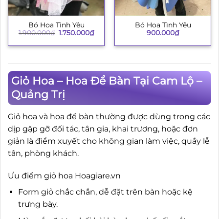
Bó Hoa Tình Yêu
Bó Hoa Tình Yêu
Giá
Giá
900.000
₫
1.900.000
₫
1.750.000
₫
gốc
hiện
là:
tại
1.900.000₫.
là:
1.750.000₫.
Giỏ Hoa – Hoa Để Bàn Tại Cam Lộ –
Quảng Trị
Giỏ hoa và hoa để bàn thường được dùng trong các
dịp gặp gỡ đối tác, tân gia, khai trương, hoặc đơn
giản là điểm xuyết cho không gian làm việc, quầy lễ
tân, phòng khách.
Ưu điểm giỏ hoa Hoagiare.vn
Form giỏ chắc chắn, dễ đặt trên bàn hoặc kệ
trưng bày.