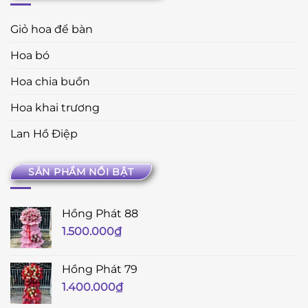
Giỏ hoa để bàn
Hoa bó
Hoa chia buồn
Hoa khai trương
Lan Hồ Điệp
SẢN PHẨM NỔI BẬT
Hồng Phát 88
1.500.000
₫
Hồng Phát 79
1.400.000
₫