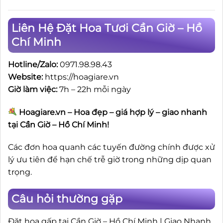
Liên Hệ Đặt Hoa Tươi Cần Giờ – Hồ
Chí Minh
Hotline/Zalo:
0971.98.98.43
Website:
https://hoagiare.vn
Giờ làm việc:
7h – 22h mỗi ngày
Hoagiare.vn – Hoa đẹp – giá hợp lý – giao nhanh
tại Cần Giờ – Hồ Chí Minh!
Các đơn hoa quanh các tuyến đường chính được xử
lý ưu tiên để hạn chế trễ giờ trong những dịp quan
trọng.
Câu hỏi thường gặp
Đặt hoa gấp tại Cần Giờ – Hồ Chí Minh | Giao Nhanh