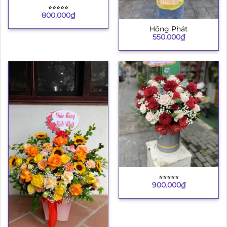
⭐︎⭐︎⭐︎⭐︎⭐︎
800.000
₫
Hồng Phát
550.000
₫
⭐︎⭐︎⭐︎⭐︎⭐︎
900.000
₫