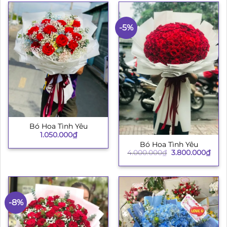
-5%
Bó Hoa Tình Yêu
1.050.000
₫
Bó Hoa Tình Yêu
Giá
Giá
4.000.000
₫
3.800.000
₫
gốc
hiện
là:
tại
4.000.000₫.
là:
3.80
-8%