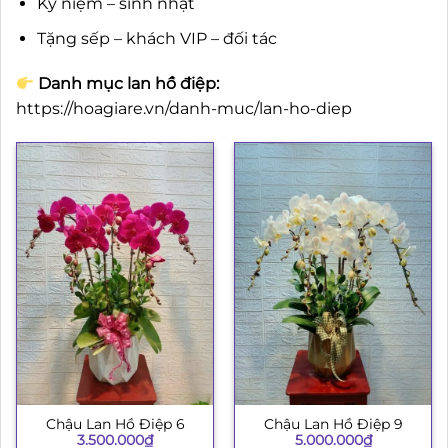
Kỷ niệm – sinh nhật
Tặng sếp – khách VIP – đối tác
Danh mục lan hồ điệp:
https://hoagiare.vn/danh-muc/lan-ho-diep
Chậu Lan Hồ Điệp 6
Chậu Lan Hồ Điệp 9
3.500.000
₫
5.000.000
₫