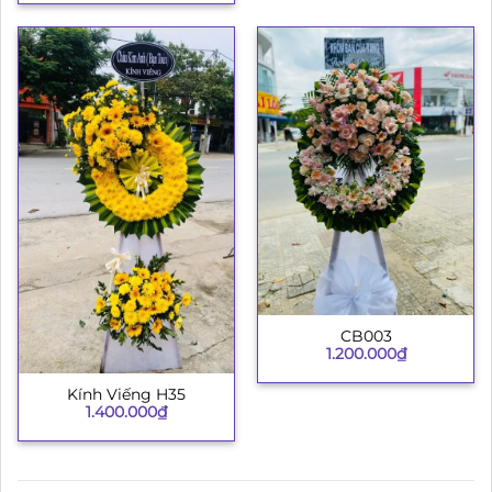
CB003
1.200.000
₫
Kính Viếng H35
1.400.000
₫