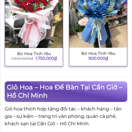
Bó Hoa Tình Yêu
Bó Hoa Tình Yêu
Giá
Giá
900.000
₫
1.900.000
₫
1.750.000
₫
gốc
hiện
là:
tại
1.900.000₫.
là:
1.750.000₫.
Giỏ Hoa – Hoa Để Bàn Tại Cần Giờ –
Hồ Chí Minh
Giỏ hoa thích hợp tặng đối tác – khách hàng – tân
gia – sự kiện – trang trí văn phòng, quán cà phê,
khách sạn tại Cần Giờ – Hồ Chí Minh.