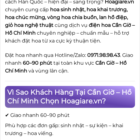
cách Hàn Quốc – hiện đại – sang trọng?
Hoagiare.vn
chuyên cung cấp
hoa sinh nhật, hoa khai trương,
hoa chúc mừng, vòng hoa chia buồn, lan hồ điệp,
giỏ hoa nghệ thuật
cùng dịch vụ
điện hoa Cần Giờ –
Hồ Chí Minh
chuyên nghiệp – chuẩn mẫu – hỗ trợ
khách đặt hoa từ xa cực kỳ thuận tiện.
Đặt hoa nhanh qua Hotline/Zalo:
0971.98.98.43
. Giao
nhanh
60–90 phút
tại toàn khu vực
Cần Giờ – Hồ
Chí Minh
và vùng lân cận.
Vì Sao Khách Hàng Tại Cần Giờ – Hồ
Chí Minh Chọn Hoagiare.vn?
✔ Giao nhanh 60–90 phút
Phù hợp các đơn gấp: sinh nhật – sự kiện – khai
trương – hoa viếng.