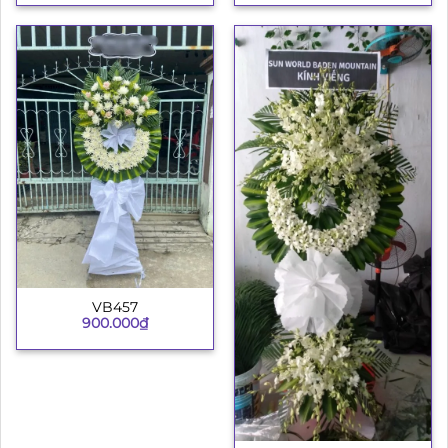
VB457
900.000
₫