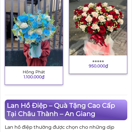
⭐︎⭐︎⭐︎⭐︎⭐︎
950.000
₫
Hồng Phát
1.100.000
₫
Lan Hồ Điệp – Quà Tặng Cao Cấp
Tại Châu Thành – An Giang
Lan hồ điệp thường được chọn cho những dịp