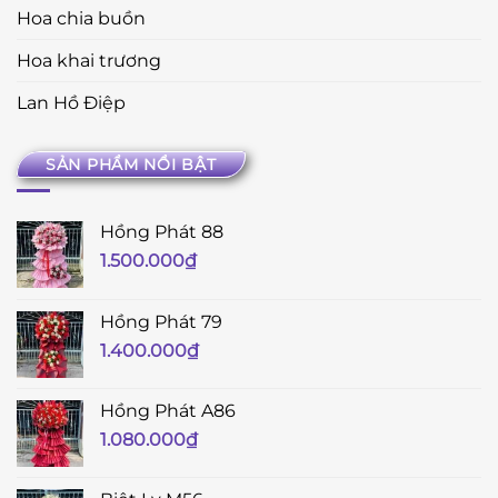
Hoa chia buồn
Hoa khai trương
Lan Hồ Điệp
SẢN PHẨM NỔI BẬT
Hồng Phát 88
1.500.000
₫
Hồng Phát 79
1.400.000
₫
Hồng Phát A86
1.080.000
₫