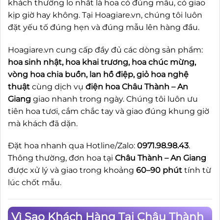
khách thường lo nhất là hoa có đúng mẫu, có giao
kịp giờ hay không. Tại Hoagiare.vn, chúng tôi luôn
đặt yếu tố đúng hẹn và đúng mẫu lên hàng đầu.
Hoagiare.vn cung cấp đầy đủ các dòng sản phẩm:
hoa sinh nhật, hoa khai trương, hoa chúc mừng,
vòng hoa chia buồn, lan hồ điệp, giỏ hoa nghệ
thuật
cùng dịch vụ
điện hoa Châu Thành – An
Giang
giao nhanh trong ngày. Chúng tôi luôn ưu
tiên hoa tươi, cắm chắc tay và giao đúng khung giờ
mà khách đã dặn.
Đặt hoa nhanh qua Hotline/Zalo:
0971.98.98.43
.
Thông thường, đơn hoa tại
Châu Thành – An Giang
được xử lý và giao trong khoảng
60–90 phút
tính từ
lúc chốt mẫu.
Vì Sao Khách Hàng Tại Châu Thành