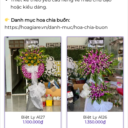
hoặc kiểu dáng.
Danh mục hoa chia buồn:
https://hoagiare.vn/danh-muc/hoa-chia-buon
Biệt Ly A127
Biệt Ly A126
1.100.000
₫
1.350.000
₫