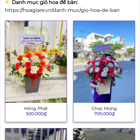
Danh mục giỏ hoa để bàn:
https://hoagiare.vn/danh-muc/gio-hoa-de-ban
Hồng Phát
Chúc Mừng
500.000
₫
700.000
₫