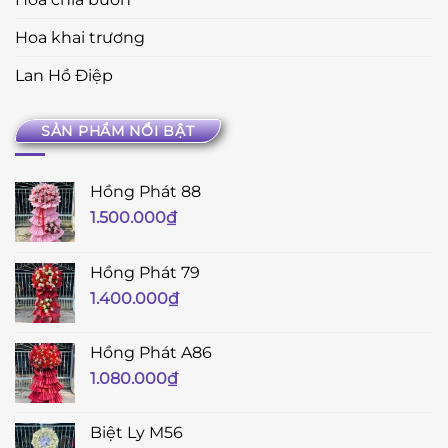
Hoa khai trương
Lan Hồ Điệp
SẢN PHẨM NỔI BẬT
Hồng Phát 88
1.500.000
₫
Hồng Phát 79
1.400.000
₫
Hồng Phát A86
1.080.000
₫
Biệt Ly M56