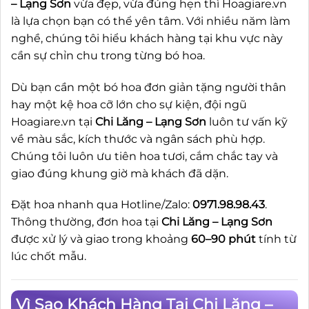
– Lạng Sơn
vừa đẹp, vừa đúng hẹn thì Hoagiare.vn
là lựa chọn bạn có thể yên tâm. Với nhiều năm làm
nghề, chúng tôi hiểu khách hàng tại khu vực này
cần sự chỉn chu trong từng bó hoa.
Dù bạn cần một bó hoa đơn giản tặng người thân
hay một kệ hoa cỡ lớn cho sự kiện, đội ngũ
Hoagiare.vn tại
Chi Lăng – Lạng Sơn
luôn tư vấn kỹ
về màu sắc, kích thước và ngân sách phù hợp.
Chúng tôi luôn ưu tiên hoa tươi, cắm chắc tay và
giao đúng khung giờ mà khách đã dặn.
Đặt hoa nhanh qua Hotline/Zalo:
0971.98.98.43
.
Thông thường, đơn hoa tại
Chi Lăng – Lạng Sơn
được xử lý và giao trong khoảng
60–90 phút
tính từ
lúc chốt mẫu.
Vì Sao Khách Hàng Tại Chi Lăng –