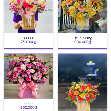
⭐︎⭐︎⭐︎⭐︎⭐︎
Chúc Mừng
730.000
₫
900.000
₫
⭐︎⭐︎⭐︎⭐︎⭐︎
900.000
₫