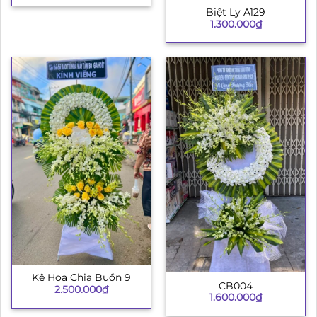
Biệt Ly A129
1.300.000
₫
Kệ Hoa Chia Buồn 9
CB004
2.500.000
₫
1.600.000
₫