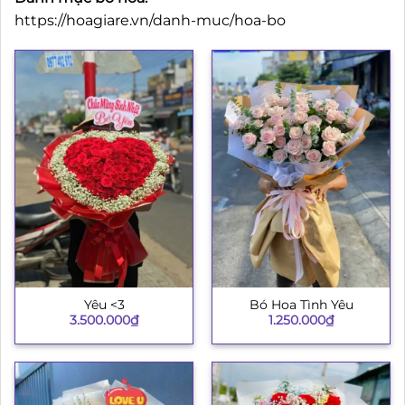
https://hoagiare.vn/danh-muc/hoa-bo
Yêu <3
Bó Hoa Tình Yêu
3.500.000
₫
1.250.000
₫