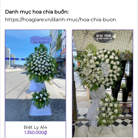
Danh mục hoa chia buồn:
https://hoagiare.vn/danh-muc/hoa-chia-buon
Biệt Ly A14
1.350.000
₫