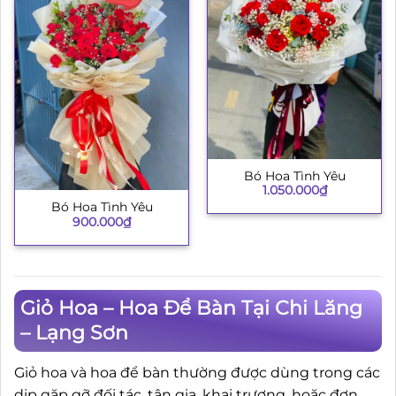
Bó Hoa Tình Yêu
1.050.000
₫
Bó Hoa Tình Yêu
900.000
₫
Giỏ Hoa – Hoa Để Bàn Tại Chi Lăng
– Lạng Sơn
Giỏ hoa và hoa để bàn thường được dùng trong các
dịp gặp gỡ đối tác, tân gia, khai trương, hoặc đơn