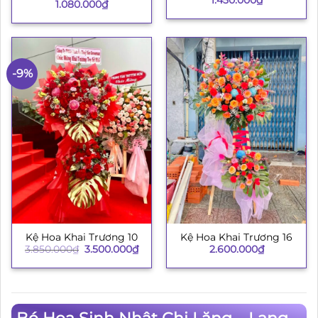
1.450.000
₫
003
1.080.000
₫
-9%
Kệ Hoa Khai Trương 10
Kệ Hoa Khai Trương 16
Giá
Giá
3.850.000
₫
3.500.000
₫
2.600.000
₫
gốc
hiện
là:
tại
3.850.000₫.
là:
3.500.000₫.