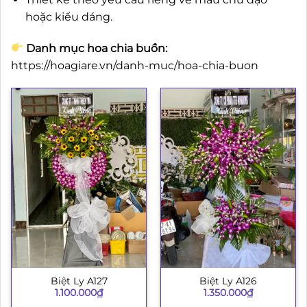
hoặc kiểu dáng.
Danh mục hoa chia buồn:
https://hoagiare.vn/danh-muc/hoa-chia-buon
Biệt Ly A127
Biệt Ly A126
1.100.000
₫
1.350.000
₫