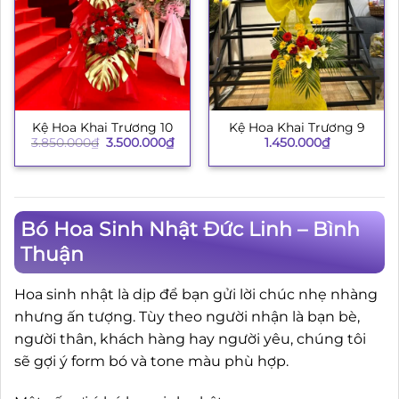
Kệ Hoa Khai Trương 10
Kệ Hoa Khai Trương 9
Giá
Giá
3.850.000
₫
3.500.000
₫
1.450.000
₫
gốc
hiện
là:
tại
3.850.000₫.
là:
3.500.000₫.
Bó Hoa Sinh Nhật Đức Linh – Bình
Thuận
Hoa sinh nhật là dịp để bạn gửi lời chúc nhẹ nhàng
nhưng ấn tượng. Tùy theo người nhận là bạn bè,
người thân, khách hàng hay người yêu, chúng tôi
sẽ gợi ý form bó và tone màu phù hợp.