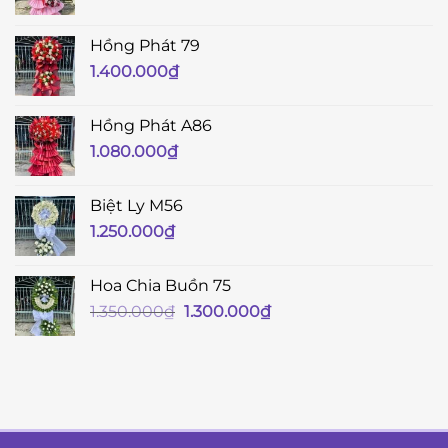
Hồng Phát 79
1.400.000
₫
Hồng Phát A86
1.080.000
₫
Biệt Ly M56
1.250.000
₫
Hoa Chia Buồn 75
Giá
Giá
1.350.000
₫
1.300.000
₫
gốc
hiện
là:
tại
1.350.000₫.
là:
1.300.000₫.