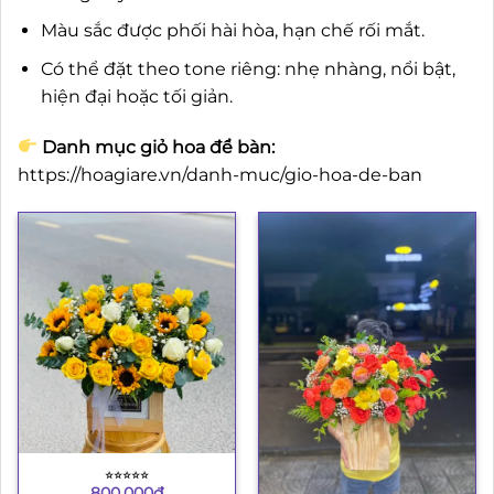
Màu sắc được phối hài hòa, hạn chế rối mắt.
Có thể đặt theo tone riêng: nhẹ nhàng, nổi bật,
hiện đại hoặc tối giản.
Danh mục giỏ hoa để bàn:
https://hoagiare.vn/danh-muc/gio-hoa-de-ban
⭐︎⭐︎⭐︎⭐︎⭐︎
800.000
₫