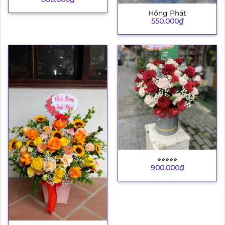
Hồng Phát
550.000
₫
⭐︎⭐︎⭐︎⭐︎⭐︎
900.000
₫