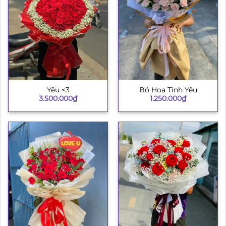
Yêu <3
Bó Hoa Tình Yêu
3.500.000
₫
1.250.000
₫