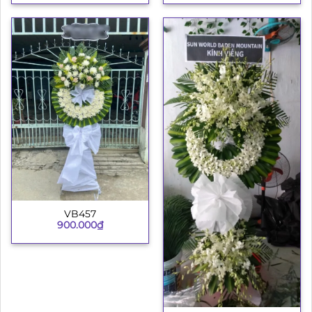
VB457
900.000
₫