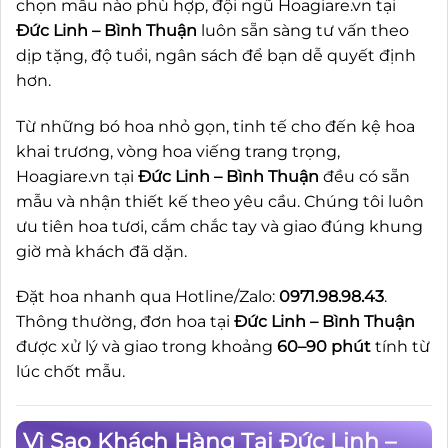
chọn mẫu nào phù hợp, đội ngũ Hoagiare.vn tại
Đức Linh – Bình Thuận
luôn sẵn sàng tư vấn theo
dịp tặng, độ tuổi, ngân sách để bạn dễ quyết định
hơn.
Từ những bó hoa nhỏ gọn, tinh tế cho đến kệ hoa
khai trương, vòng hoa viếng trang trọng,
Hoagiare.vn tại
Đức Linh – Bình Thuận
đều có sẵn
mẫu và nhận thiết kế theo yêu cầu. Chúng tôi luôn
ưu tiên hoa tươi, cắm chắc tay và giao đúng khung
giờ mà khách đã dặn.
Đặt hoa nhanh qua Hotline/Zalo:
0971.98.98.43
.
Thông thường, đơn hoa tại
Đức Linh – Bình Thuận
được xử lý và giao trong khoảng
60–90 phút
tính từ
lúc chốt mẫu.
Vì Sao Khách Hàng Tại Đức Linh –