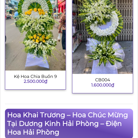
Kệ Hoa Chia Buồn 9
CB004
2.500.000
₫
1.600.000
₫
Hoa Khai Trương – Hoa Chúc Mừng
Tại Dương Kinh Hải Phòng – Điện
Hoa Hải Phòng