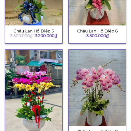
Chậu Lan Hồ Điệp 5
Chậu Lan Hồ Điệp 6
Giá
Giá
3.500.000
₫
3.200.000
₫
3.500.000
₫
gốc
hiện
là:
tại
3.500.000₫.
là:
3.200.000₫.