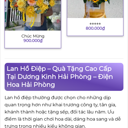
⭐︎⭐︎⭐︎⭐︎⭐︎
800.000
₫
Chúc Mừng
900.000
₫
Lan Hồ Điệp – Quà Tặng Cao Cấp
Tại Dương Kinh Hải Phòng – Điện
Hoa Hải Phòng
Lan hồ điệp thường được chọn cho những dịp
quan trọng hơn như khai trương công ty, tân gia,
khánh thành hoặc tặng sếp, đối tác lâu năm. Ưu
điểm là thời gian chơi hoa dài, dáng hoa sang và dễ
trưng trong nhiều kiểu không gian.