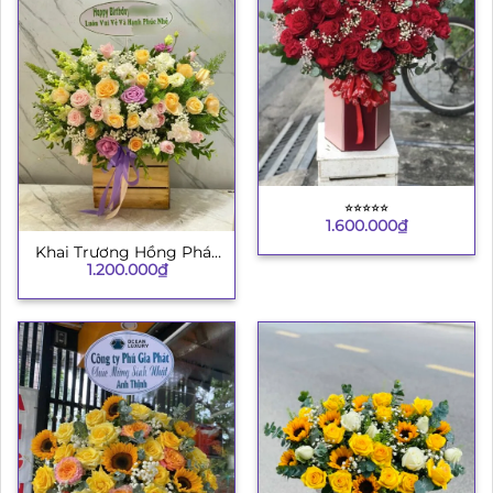
⭐︎⭐︎⭐︎⭐︎⭐︎
1.600.000
₫
Khai Trương Hồng Phát
1.200.000
₫
4