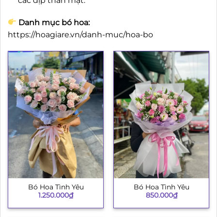
các dịp thân mật.
Danh mục bó hoa:
https://hoagiare.vn/danh-muc/hoa-bo
Bó Hoa Tình Yêu
Bó Hoa Tình Yêu
1.250.000
₫
850.000
₫