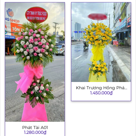
Khai Trương Hồng Phát
1.450.000
₫
003
Phát Tài A01
1.280.000
₫