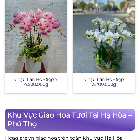
Chậu Lan Hồ Điệp 7
Chậu Lan Hồ Điệp
4.500.000
₫
3.700.000
₫
Khu Vực Giao Hoa Tươi Tại Hạ Hòa –
Phú Thọ
Hoagiare.vn giao hoa trên toàn khu vực
Hạ Hòa –