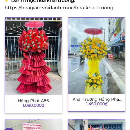
Danh mục hoa khai trương:
https://hoagiare.vn/danh-muc/hoa-khai-truong
Khai Trương Hồng Phát
Hồng Phát A86
1.450.000
₫
003
1.080.000
₫