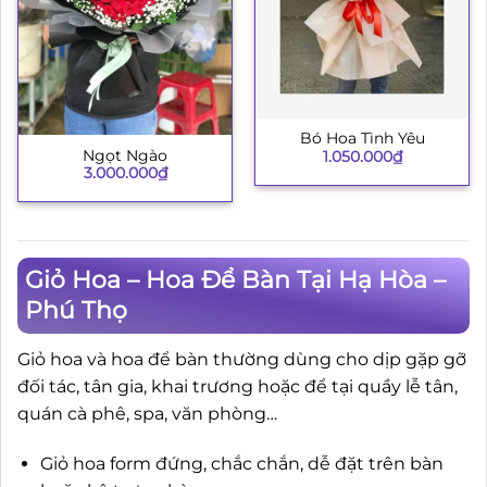
Bó Hoa Tình Yêu
Ngọt Ngào
1.050.000
₫
3.000.000
₫
Giỏ Hoa – Hoa Để Bàn Tại Hạ Hòa –
Phú Thọ
Giỏ hoa và hoa để bàn thường dùng cho dịp gặp gỡ
đối tác, tân gia, khai trương hoặc để tại quầy lễ tân,
quán cà phê, spa, văn phòng…
Giỏ hoa form đứng, chắc chắn, dễ đặt trên bàn