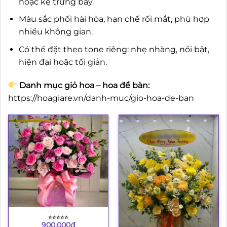
hoặc kệ trưng bày.
Màu sắc phối hài hòa, hạn chế rối mắt, phù hợp
nhiều không gian.
Có thể đặt theo tone riêng: nhẹ nhàng, nổi bật,
hiện đại hoặc tối giản.
Danh mục giỏ hoa – hoa để bàn:
https://hoagiare.vn/danh-muc/gio-hoa-de-ban
⭐︎⭐︎⭐︎⭐︎⭐︎
900.000
₫