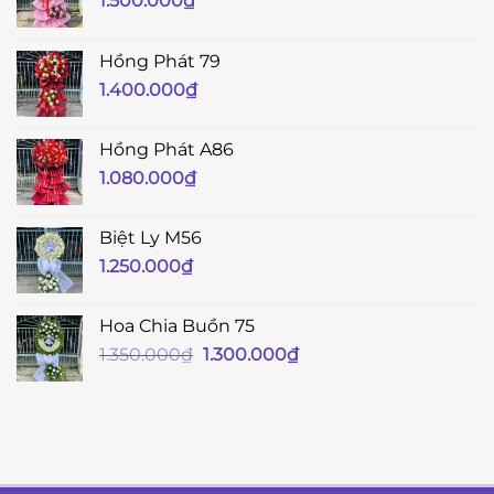
1.500.000
₫
Hồng Phát 79
1.400.000
₫
Hồng Phát A86
1.080.000
₫
Biệt Ly M56
1.250.000
₫
Hoa Chia Buồn 75
Giá
Giá
1.350.000
₫
1.300.000
₫
gốc
hiện
là:
tại
1.350.000₫.
là:
1.300.000₫.