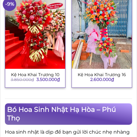
-9%
Kệ Hoa Khai Trương 10
Kệ Hoa Khai Trương 16
Giá
Giá
3.850.000
₫
3.500.000
₫
2.600.000
₫
gốc
hiện
là:
tại
3.850.000₫.
là:
3.500.000₫.
Bó Hoa Sinh Nhật Hạ Hòa – Phú
Thọ
Hoa sinh nhật là dịp để bạn gửi lời chúc nhẹ nhàng