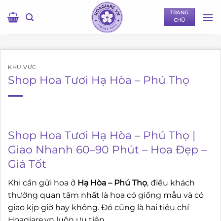
Bỏ
TRANG
qua
CHỦ
nội
dung
KHU VỰC
Shop Hoa Tươi Hạ Hòa – Phú Thọ
Shop Hoa Tươi Hạ Hòa – Phú Thọ |
Giao Nhanh 60–90 Phút – Hoa Đẹp –
Giá Tốt
Khi cần gửi hoa ở
Hạ Hòa – Phú Thọ
, điều khách
thường quan tâm nhất là hoa có giống mẫu và có
giao kịp giờ hay không. Đó cũng là hai tiêu chí
Hoagiare.vn luôn ưu tiên.