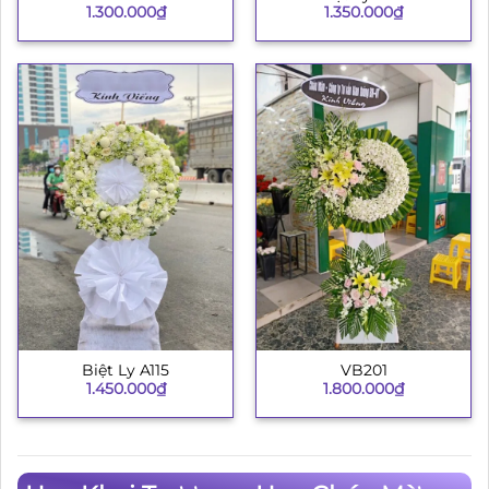
1.300.000
₫
1.350.000
₫
Biệt Ly A115
VB201
1.450.000
₫
1.800.000
₫