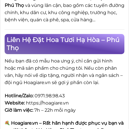
Phú Thọ
và vùng lân cận, bao gồm các tuyến đường
chính, khu dân cư, khu công nghiệp, trường học,
bệnh viện, quán cà phê, spa, cửa hàng…
Liên Hệ Đặt Hoa Tươi Hạ Hòa – Phú
Thọ
Nếu bạn đã có mẫu hoa ưng ý, chỉ cần gửi hình
hoặc mã sản phẩm cho chúng tôi. Nếu còn phân
vân, hãy nói về dịp tặng, người nhận và ngân sách –
đội ngũ Hoagiare.vn sẽ gợi ý phần còn lại.
Hotline/Zalo:
0971.98.98.43
Website:
https://hoagiare.vn
Giờ làm việc:
7h – 22h mỗi ngày
Hoagiare.vn – Rất hân hạnh được phục vụ bạn và