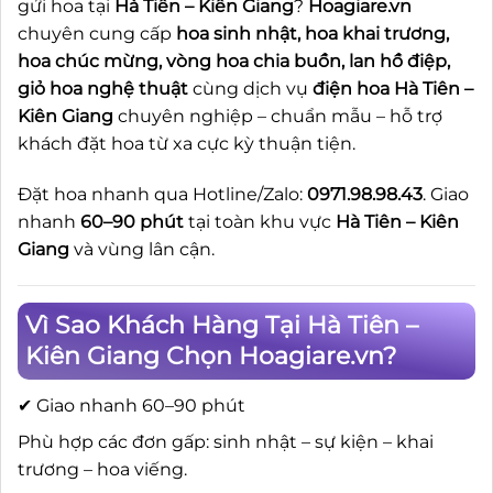
gửi hoa tại
Hà Tiên – Kiên Giang
?
Hoagiare.vn
chuyên cung cấp
hoa sinh nhật, hoa khai trương,
hoa chúc mừng, vòng hoa chia buồn, lan hồ điệp,
giỏ hoa nghệ thuật
cùng dịch vụ
điện hoa Hà Tiên –
Kiên Giang
chuyên nghiệp – chuẩn mẫu – hỗ trợ
khách đặt hoa từ xa cực kỳ thuận tiện.
Đặt hoa nhanh qua Hotline/Zalo:
0971.98.98.43
. Giao
nhanh
60–90 phút
tại toàn khu vực
Hà Tiên – Kiên
Giang
và vùng lân cận.
Vì Sao Khách Hàng Tại Hà Tiên –
Kiên Giang Chọn Hoagiare.vn?
✔ Giao nhanh 60–90 phút
Phù hợp các đơn gấp: sinh nhật – sự kiện – khai
trương – hoa viếng.