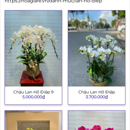
https://hoagiare.vn/danh-muc/lan-ho-diep
Chậu Lan Hồ Điệp 9
Chậu Lan Hồ Điệp
5.000.000
₫
3.700.000
₫