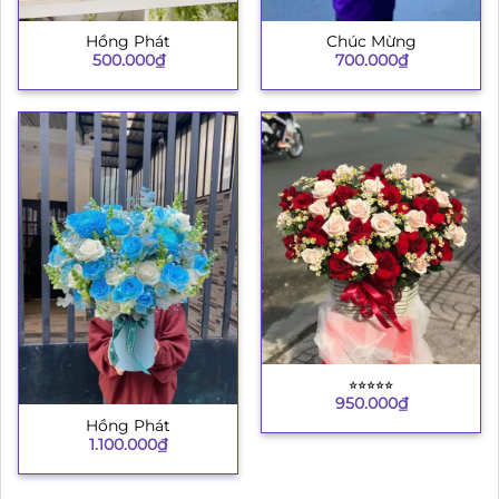
Hồng Phát
Chúc Mừng
500.000
₫
700.000
₫
⭐︎⭐︎⭐︎⭐︎⭐︎
950.000
₫
Hồng Phát
1.100.000
₫