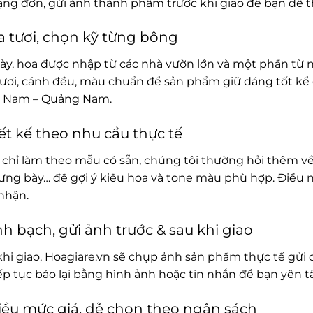
rạng đơn, gửi ảnh thành phẩm trước khi giao để bạn dễ t
 tươi, chọn kỹ từng bông
ày, hoa được nhập từ các nhà vườn lớn và một phần từ 
ươi, cánh đều, màu chuẩn để sản phẩm giữ dáng tốt kể c
 Nam – Quảng Nam.
ết kế theo nhu cầu thực tế
chỉ làm theo mẫu có sẵn, chúng tôi thường hỏi thêm về
rưng bày… để gợi ý kiểu hoa và tone màu phù hợp. Điều 
nhận.
h bạch, gửi ảnh trước & sau khi giao
khi giao, Hoagiare.vn sẽ chụp ảnh sản phẩm thực tế gửi 
iếp tục báo lại bằng hình ảnh hoặc tin nhắn để bạn yên 
ều mức giá, dễ chọn theo ngân sách