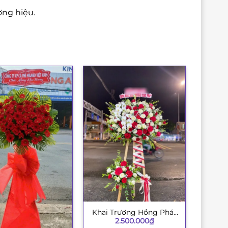
ng hiệu.
Khai Trương Hồng Phát
+
2.500.000
₫
002