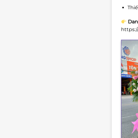
Thi
Danh
https: