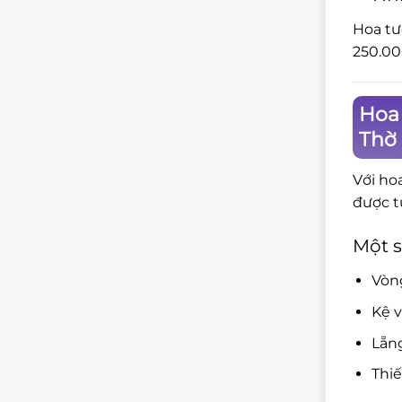
Hoa tư
250.00
Hoa
Thờ
Với ho
được t
Một s
Vòng
Kệ v
Lẵng
Thiế