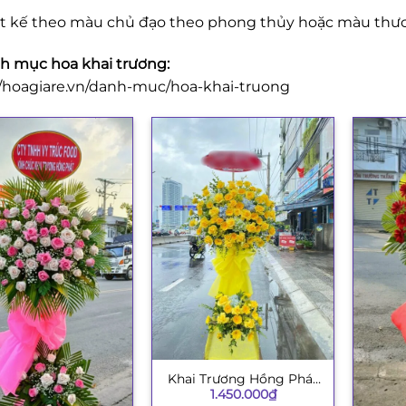
ết kế theo màu chủ đạo theo phong thủy hoặc màu thươ
 mục hoa khai trương:
//hoagiare.vn/danh-muc/hoa-khai-truong
Khai Trương Hồng Phát
+
1.450.000
₫
003