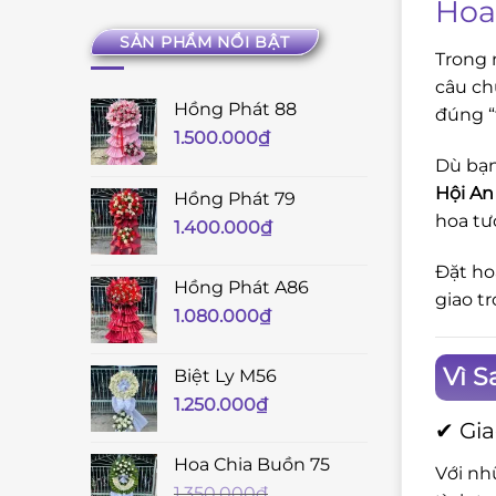
Hoa
SẢN PHẨM NỔI BẬT
Trong 
câu ch
Hồng Phát 88
đúng “
1.500.000
₫
Dù bạn
Hội A
Hồng Phát 79
hoa tư
1.400.000
₫
Đặt ho
Hồng Phát A86
giao t
1.080.000
₫
Vì 
Biệt Ly M56
1.250.000
₫
✔ Gia
Hoa Chia Buồn 75
Với nh
1.350.000
₫