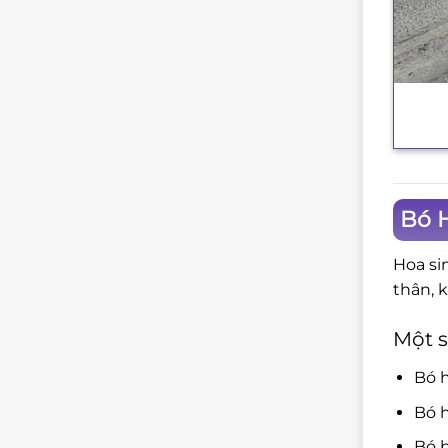
+
Bó 
Hoa si
thân, 
Một s
Bó 
Bó h
Bó b