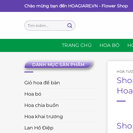
Bỏ
Chào mừng bạn đến HOAGIARE.VN - Flower Shop
qua
nội
Tìm
dung
kiếm:
TRANG CHỦ
HOA BÓ
H
DANH MỤC SẢN PHẨM
HOA TƯƠ
Sho
Giỏ hoa để bàn
Hoa
Hoa bó
Hoa chia buồn
Hoa khai trương
Sho
Lan Hồ Điệp