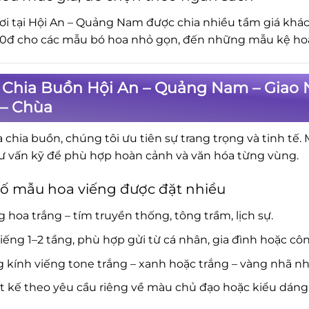
ơi tại Hội An – Quảng Nam được chia nhiều tầm giá khá
0đ cho các mẫu bó hoa nhỏ gọn, đến những mẫu kệ hoa 
 Chia Buồn Hội An – Quảng Nam – Giao 
 – Chùa
a chia buồn, chúng tôi ưu tiên sự trang trọng và tinh tế.
ư vấn kỹ để phù hợp hoàn cảnh và văn hóa từng vùng.
ố mẫu hoa viếng được đặt nhiều
 hoa trắng – tím truyền thống, tông trầm, lịch sự.
iếng 1–2 tầng, phù hợp gửi từ cá nhân, gia đình hoặc côn
 kính viếng tone trắng – xanh hoặc trắng – vàng nhã nh
t kế theo yêu cầu riêng về màu chủ đạo hoặc kiểu dáng