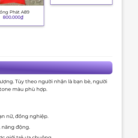
ồng Phát A89
800.000
₫
tượng. Tùy theo người nhận là bạn bè, người
à tone màu phù hợp.
ạn nữ, đồng nghiệp.
, năng động.
c giới trẻ ưa chuộng.