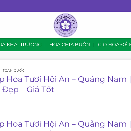
OA KHAI TRƯƠNG
HOA CHIA BUỒN
GIỎ HOA ĐỂ 
I TOÀN QUỐC
p Hoa Tươi Hội An – Quảng Nam |
 Đẹp – Giá Tốt
p Hoa Tươi Hội An – Quảng Nam |