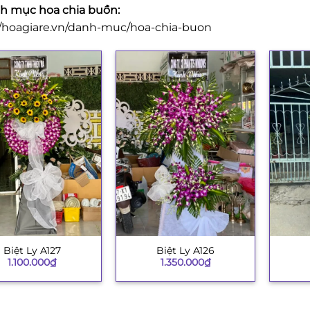
 mục hoa chia buồn:
//hoagiare.vn/danh-muc/hoa-chia-buon
Biệt Ly A127
Biệt Ly A126
+
+
1.100.000
₫
1.350.000
₫