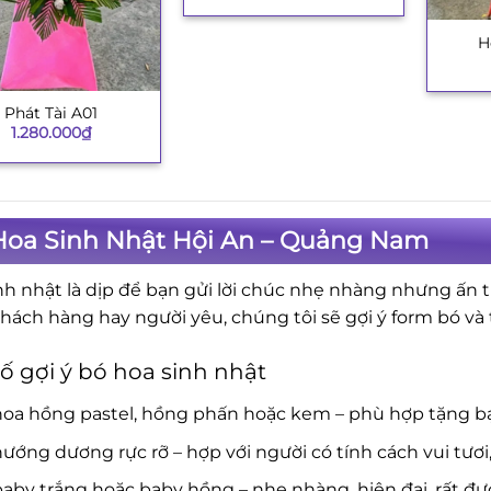
H
+
Phát Tài A01
1.280.000
₫
Hoa Sinh Nhật Hội An – Quảng Nam
nh nhật là dịp để bạn gửi lời chúc nhẹ nhàng nhưng ấn 
khách hàng hay người yêu, chúng tôi sẽ gợi ý form bó v
ố gợi ý bó hoa sinh nhật
hoa hồng pastel, hồng phấn hoặc kem – phù hợp tặng b
ướng dương rực rỡ – hợp với người có tính cách vui tươi
aby trắng hoặc baby hồng – nhẹ nhàng, hiện đại, rất đượ