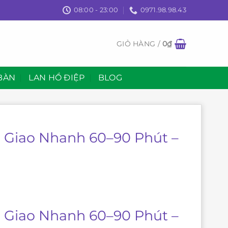
08:00 - 23:00
0971.98.98.43
GIỎ HÀNG /
0
₫
BÀN
LAN HỒ ĐIỆP
BLOG
 Giao Nhanh 60–90 Phút –
 Giao Nhanh 60–90 Phút –