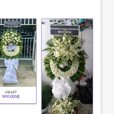
VB457
900.000
₫