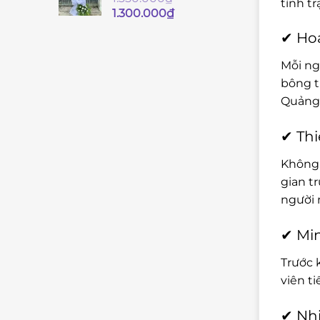
tình t
Giá
Giá
1.300.000
₫
gốc
hiện
✔ Hoa
là:
tại
1.350.000₫.
là:
Mỗi ng
1.300.000₫.
bông t
Quảng
✔ Thi
Không 
gian t
người 
✔ Min
Trước 
viên t
✔ Nhi