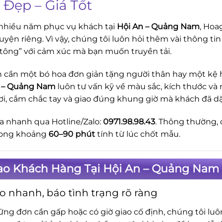
 Đẹp – Giá Tốt
nhiều năm phục vụ khách tại
Hội An – Quảng Nam
, Hoa
uyện riêng. Vì vậy, chúng tôi luôn hỏi thêm vài thông tin
tông” với cảm xúc mà bạn muốn truyền tải.
 cần một bó hoa đơn giản tặng người thân hay một kệ ho
n – Quảng Nam
luôn tư vấn kỹ về màu sắc, kích thước và
ơi, cắm chắc tay và giao đúng khung giờ mà khách đã d
a nhanh qua Hotline/Zalo:
0971.98.98.43
. Thông thường, 
rong khoảng
60–90 phút
tính từ lúc chốt mẫu.
Sao Khách Hàng Tại Hội An – Quảng Nam
o nhanh, báo tình trạng rõ ràng
ững đơn cần gấp hoặc có giờ giao cố định, chúng tôi lu