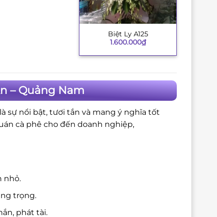
Biệt Ly A125
+
1.600.000
₫
 An – Quảng Nam
 sự nổi bật, tươi tắn và mang ý nghĩa tốt
quán cà phê cho đến doanh nghiệp,
n nhỏ.
ang trọng.
n, phát tài.