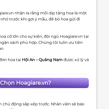
giare.vn nhận ra rằng mỗi dịp tặng hoa là một
 nhỏ trước khi gợi ý mẫu, để bó hoa gửi đi
a cỡ lớn cho sự kiện, đội ngũ Hoagiare.vn tại
 ngân sách phù hợp. Chúng tôi luôn ưu tiên
ặn.
đơn hoa tại
Hội An – Quảng Nam
được xử lý và
 Chọn Hoagiare.vn?
ôn chủ động sắp xếp trước. Nhân viên sẽ báo