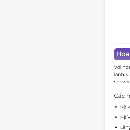
Hoa
Với ho
lành. 
showro
Các 
Kệ k
Kệ V
Lẵn