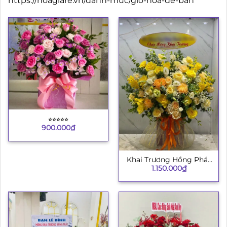
https://hoagiare.vn/danh-muc/gio-hoa-de-ban
⭐︎⭐︎⭐︎⭐︎⭐︎
900.000
₫
Khai Trương Hồng Phát
1.150.000
₫
8