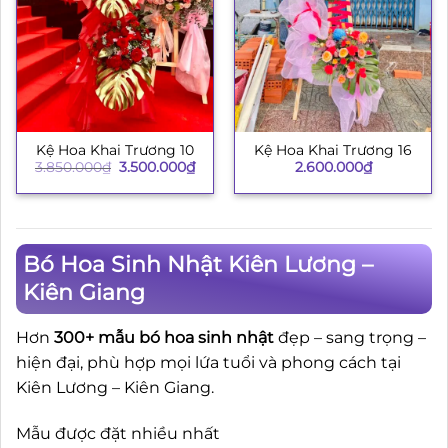
Kệ Hoa Khai Trương 10
Kệ Hoa Khai Trương 16
Giá
Giá
3.850.000
₫
3.500.000
₫
2.600.000
₫
gốc
hiện
là:
tại
3.850.000₫.
là:
3.500.000₫.
Bó Hoa Sinh Nhật Kiên Lương –
Kiên Giang
Hơn
300+ mẫu bó hoa sinh nhật
đẹp – sang trọng –
hiện đại, phù hợp mọi lứa tuổi và phong cách tại
Kiên Lương – Kiên Giang.
Mẫu được đặt nhiều nhất