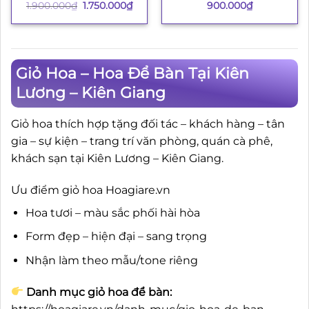
Giá
Giá
900.000
₫
1.900.000
₫
1.750.000
₫
gốc
hiện
là:
tại
1.900.000₫.
là:
1.750.000₫.
Giỏ Hoa – Hoa Để Bàn Tại Kiên
Lương – Kiên Giang
Giỏ hoa thích hợp tặng đối tác – khách hàng – tân
gia – sự kiện – trang trí văn phòng, quán cà phê,
khách sạn tại Kiên Lương – Kiên Giang.
Ưu điểm giỏ hoa Hoagiare.vn
Hoa tươi – màu sắc phối hài hòa
Form đẹp – hiện đại – sang trọng
Nhận làm theo mẫu/tone riêng
Danh mục giỏ hoa để bàn: