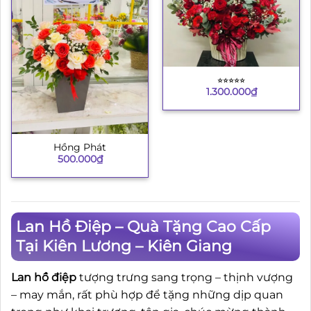
⭐︎⭐︎⭐︎⭐︎⭐︎
1.300.000
₫
Hồng Phát
500.000
₫
Lan Hồ Điệp – Quà Tặng Cao Cấp
Tại Kiên Lương – Kiên Giang
Lan hồ điệp
tượng trưng sang trọng – thịnh vượng
– may mắn, rất phù hợp để tặng những dịp quan