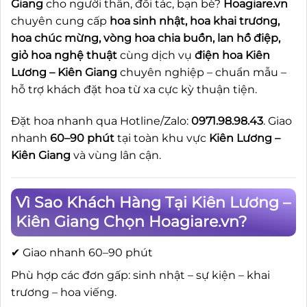
Giang
cho người thân, đối tác, bạn bè?
Hoagiare.vn
chuyên cung cấp
hoa sinh nhật, hoa khai trương,
hoa chúc mừng, vòng hoa chia buồn, lan hồ điệp,
giỏ hoa nghệ thuật
cùng dịch vụ
điện hoa Kiên
Lương – Kiên Giang
chuyên nghiệp – chuẩn mẫu –
hỗ trợ khách đặt hoa từ xa cực kỳ thuận tiện.
Đặt hoa nhanh qua Hotline/Zalo:
0971.98.98.43
. Giao
nhanh
60–90 phút
tại toàn khu vực
Kiên Lương –
Kiên Giang
và vùng lân cận.
Vì Sao Khách Hàng Tại Kiên Lương –
Kiên Giang Chọn Hoagiare.vn?
✔ Giao nhanh 60–90 phút
Phù hợp các đơn gấp: sinh nhật – sự kiện – khai
trương – hoa viếng.