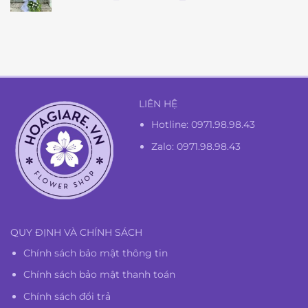
gốc
hiện
là:
tại
1.350.000₫.
là:
1.300.000₫.
LIÊN HỆ
Hotline:
0971.98.98.43
Zalo: 0971.98.98.43
QUY ĐỊNH VÀ CHÍNH SÁCH
Chính sách bảo mật thông tin
Chính sách bảo mật thanh toán
Chính sách đổi trả