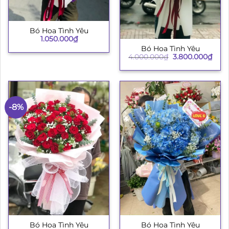
Bó Hoa Tình Yêu
1.050.000
₫
Bó Hoa Tình Yêu
Giá
Giá
4.000.000
₫
3.800.000
₫
gốc
hiện
là:
tại
4.000.000₫.
là:
3.80
-8%
Bó Hoa Tình Yêu
Bó Hoa Tình Yêu