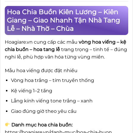
Hoa Chia Buồn Kiên Lương – Kiên
Giang – Giao Nhanh Tận Nhà Tang
Lễ – Nhà Thờ – Chùa
Hoagiare.vn cung cấp các mẫu
vòng hoa viếng – kệ
chia buồn – hoa tang lễ
trang trọng – tinh tế – đúng
nghi lễ, phù hợp văn hóa từng vùng miền.
Mẫu hoa viếng được đặt nhiều
Vòng hoa trắng – tím truyền thống
Kệ viếng 1–2 tầng
Lẵng kính viếng tone trắng – xanh
Giao đúng giờ theo yêu cầu
Danh mục hoa chia buồn:
https://hoagiare.vn/danh-muc/hoa-chia-buon