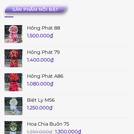
SẢN PHẨM NỔI BẬT
Hồng Phát 88
1.500.000
₫
Hồng Phát 79
1.400.000
₫
Hồng Phát A86
1.080.000
₫
Biệt Ly M56
1.250.000
₫
Hoa Chia Buồn 75
Giá
Giá
1.350.000
₫
1.300.000
₫