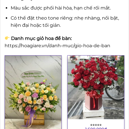
Màu sắc được phối hài hòa, hạn chế rối mắt.
Có thể đặt theo tone riêng: nhẹ nhàng, nổi bật,
hiện đại hoặc tối giản.
Danh mục giỏ hoa để bàn:
https://hoagiare.vn/danh-muc/gio-hoa-de-ban
⭐︎⭐︎⭐︎⭐︎⭐︎