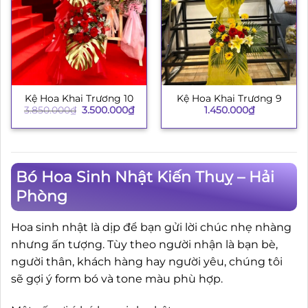
Kệ Hoa Khai Trương 10
Kệ Hoa Khai Trương 9
Giá
Giá
3.850.000
₫
3.500.000
₫
1.450.000
₫
gốc
hiện
là:
tại
3.850.000₫.
là:
3.500.000₫.
Bó Hoa Sinh Nhật Kiến Thuỵ – Hải
Phòng
Hoa sinh nhật là dịp để bạn gửi lời chúc nhẹ nhàng
nhưng ấn tượng. Tùy theo người nhận là bạn bè,
người thân, khách hàng hay người yêu, chúng tôi
sẽ gợi ý form bó và tone màu phù hợp.