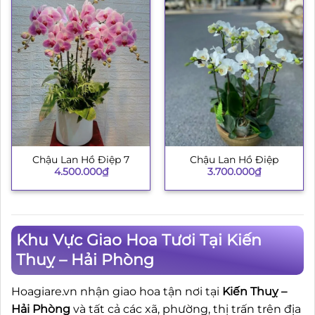
Chậu Lan Hồ Điệp 7
Chậu Lan Hồ Điệp
4.500.000
₫
3.700.000
₫
Khu Vực Giao Hoa Tươi Tại Kiến
Thuỵ – Hải Phòng
Hoagiare.vn nhận giao hoa tận nơi tại
Kiến Thuỵ –
Hải Phòng
và tất cả các xã, phường, thị trấn trên địa