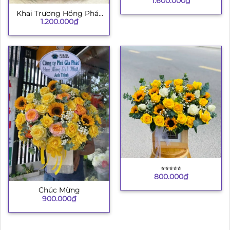
1.600.000
₫
Khai Trương Hồng Phát
1.200.000
₫
4
⭐︎⭐︎⭐︎⭐︎⭐︎
800.000
₫
Chúc Mừng
900.000
₫