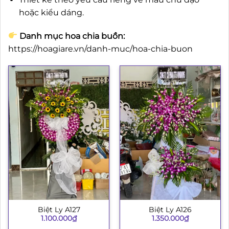
hoặc kiểu dáng.
Danh mục hoa chia buồn:
https://hoagiare.vn/danh-muc/hoa-chia-buon
Biệt Ly A127
Biệt Ly A126
1.100.000
₫
1.350.000
₫