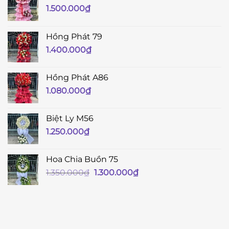
1.500.000
₫
Hồng Phát 79
1.400.000
₫
Hồng Phát A86
1.080.000
₫
Biệt Ly M56
1.250.000
₫
Hoa Chia Buồn 75
Giá
Giá
1.350.000
₫
1.300.000
₫
gốc
hiện
là:
tại
1.350.000₫.
là:
1.300.000₫.