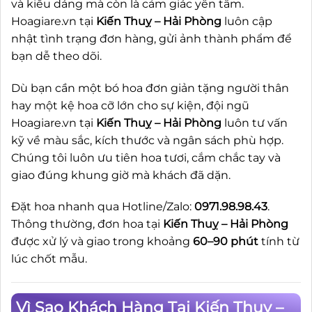
và kiểu dáng mà còn là cảm giác yên tâm.
Hoagiare.vn tại
Kiến Thuỵ – Hải Phòng
luôn cập
nhật tình trạng đơn hàng, gửi ảnh thành phẩm để
bạn dễ theo dõi.
Dù bạn cần một bó hoa đơn giản tặng người thân
hay một kệ hoa cỡ lớn cho sự kiện, đội ngũ
Hoagiare.vn tại
Kiến Thuỵ – Hải Phòng
luôn tư vấn
kỹ về màu sắc, kích thước và ngân sách phù hợp.
Chúng tôi luôn ưu tiên hoa tươi, cắm chắc tay và
giao đúng khung giờ mà khách đã dặn.
Đặt hoa nhanh qua Hotline/Zalo:
0971.98.98.43
.
Thông thường, đơn hoa tại
Kiến Thuỵ – Hải Phòng
được xử lý và giao trong khoảng
60–90 phút
tính từ
lúc chốt mẫu.
Vì Sao Khách Hàng Tại Kiến Thuỵ –