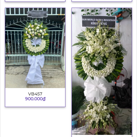
VB457
900.000
₫