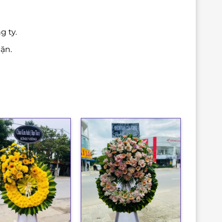
g ty.
ặn.