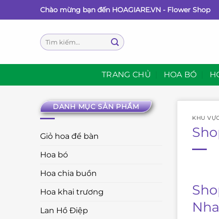
Bỏ
Chào mừng bạn đến HOAGIARE.VN - Flower Shop
qua
nội
Tìm
dung
kiếm:
TRANG CHỦ
HOA BÓ
H
DANH MỤC SẢN PHẨM
KHU VỰ
Sho
Giỏ hoa để bàn
Hoa bó
Hoa chia buồn
Sho
Hoa khai trương
Nha
Lan Hồ Điệp