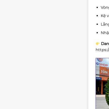
Vòng
Kệ v
Lẵng
Nhậ
Danh
https: