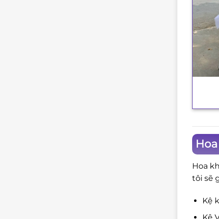
+
Hoa 
Hoa kh
tôi sẽ 
Kệ k
Kệ V