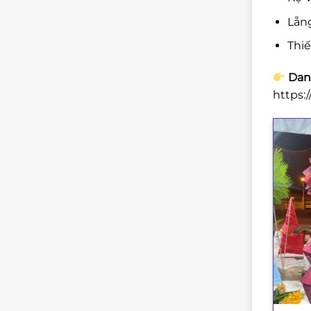
Lẵng
Thi
Danh
https: