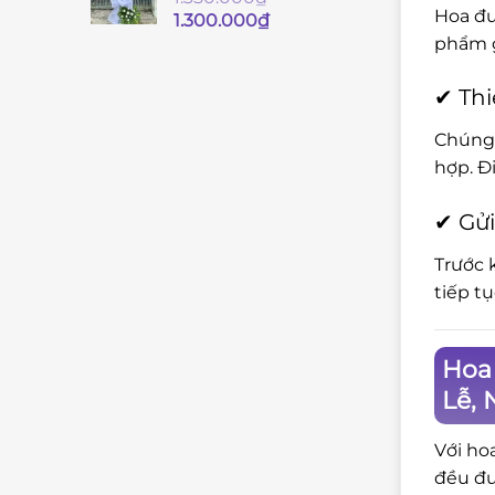
Hoa đư
Giá
Giá
1.300.000
₫
gốc
hiện
phẩm g
là:
tại
1.350.000₫.
là:
✔ Thi
1.300.000₫.
Chúng 
hợp. Đ
✔ Gửi
Trước 
tiếp t
Hoa 
Lễ, 
Với ho
đều đư