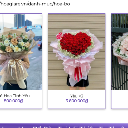
//hoagiare.vn/danh-muc/hoa-bo
ó Hoa Tình Yêu
Yêu <3
+
+
800.000
₫
3.600.000
₫