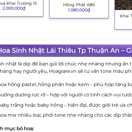
oa Khai Trương 15
Hồng Phát A86
+
2.000.000
₫
1.080.000
₫
Khai 
+
oa Sinh Nhật Lái Thiêu Tp Thuận An – 
nh nhật là dịp để bạn gửi lời chúc nhẹ nhàng nhưng ấn t
hàng hay người yêu, Hoagiare.vn sẽ tư vấn tone màu ph
hoa hồng pastel, hồng phấn hoặc kem – phù hợp tặng b
ướng dương rực rỡ – hợp với người có tính cách vui tươi
aby trắng hoặc baby hồng – hiện đại, được giới trẻ ưa c
oa mix nhiều loại, phối tone nhẹ nhàng cho các dịp thâ
h mục bó hoa: