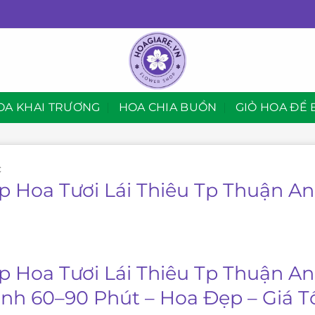
OA KHAI TRƯƠNG
HOA CHIA BUỒN
GIỎ HOA ĐỂ 
C
p Hoa Tươi Lái Thiêu Tp Thuận A
p Hoa Tươi Lái Thiêu Tp Thuận An
nh 60–90 Phút – Hoa Đẹp – Giá T