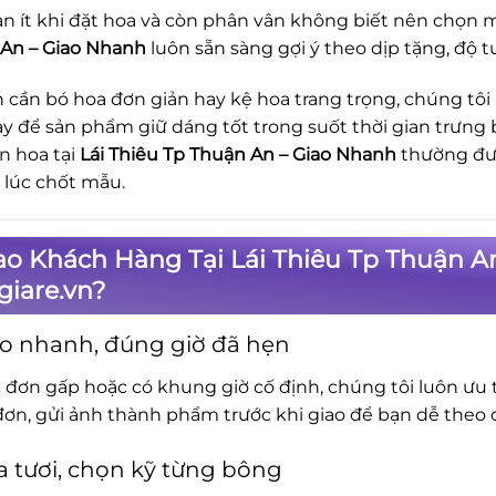
n ít khi đặt hoa và còn phân vân không biết nên chọn m
An – Giao Nhanh
luôn sẵn sàng gợi ý theo dịp tặng, độ t
 cần bó hoa đơn giản hay kệ hoa trang trọng, chúng tôi
ay để sản phẩm giữ dáng tốt trong suốt thời gian trưng 
n hoa tại
Lái Thiêu Tp Thuận An – Giao Nhanh
thường đượ
ừ lúc chốt mẫu.
ao Khách Hàng Tại Lái Thiêu Tp Thuận 
iare.vn?
o nhanh, đúng giờ đã hẹn
c đơn gấp hoặc có khung giờ cố định, chúng tôi luôn ưu t
đơn, gửi ảnh thành phẩm trước khi giao để bạn dễ theo d
 tươi, chọn kỹ từng bông