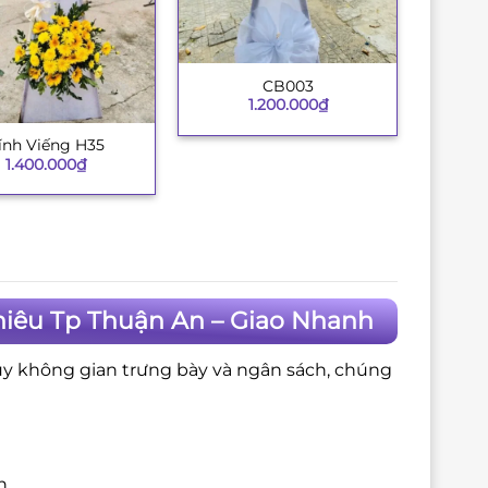
CB003
+
1.200.000
₫
ính Viếng H35
1.400.000
₫
hiêu Tp Thuận An – Giao Nhanh
ùy không gian trưng bày và ngân sách, chúng
n.