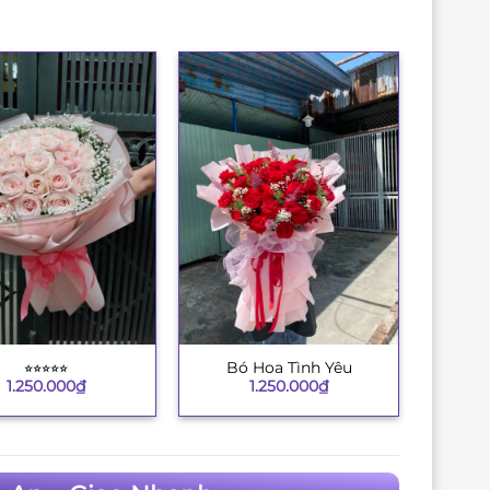
⭐︎⭐︎⭐︎⭐︎⭐︎
Bó Hoa Tình Yêu
+
1.250.000
₫
1.250.000
₫