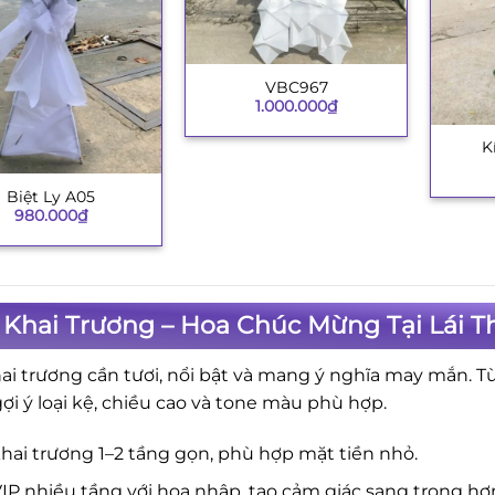
VBC967
+
1.000.000
₫
K
+
Biệt Ly A05
980.000
₫
Khai Trương – Hoa Chúc Mừng Tại Lái T
ai trương cần tươi, nổi bật và mang ý nghĩa may mắn. T
gợi ý loại kệ, chiều cao và tone màu phù hợp.
hai trương 1–2 tầng gọn, phù hợp mặt tiền nhỏ.
IP nhiều tầng với hoa nhập, tạo cảm giác sang trọng hơ