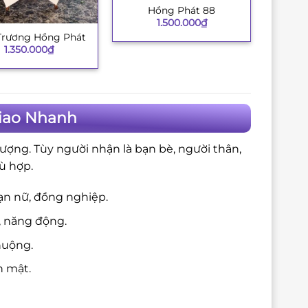
Hồng Phát 88
+
1.500.000
₫
Trương Hồng Phát
1.350.000
₫
Giao Nhanh
ượng. Tùy người nhận là bạn bè, người thân,
ù hợp.
ạn nữ, đồng nghiệp.
, năng động.
huộng.
n mật.