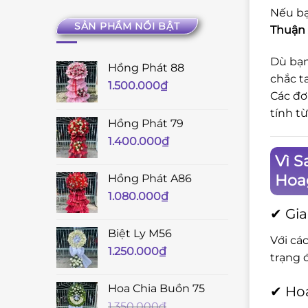
Nếu bạ
SẢN PHẨM NỔI BẬT
Thuận 
Dù bạn
Hồng Phát 88
chắc t
1.500.000
₫
Các đơ
tính t
Hồng Phát 79
1.400.000
₫
Vì S
Hoag
Hồng Phát A86
1.080.000
₫
✔ Gia
Biệt Ly M56
Với cá
1.250.000
₫
trạng 
Hoa Chia Buồn 75
✔ Hoa
1.350.000
₫