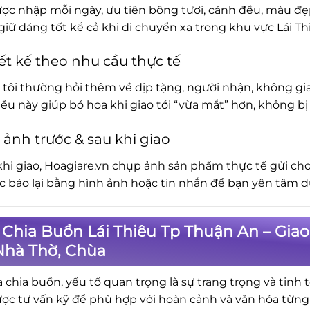
ợc nhập mỗi ngày, ưu tiên bông tươi, cánh đều, màu đẹp.
iữ dáng tốt kể cả khi di chuyển xa trong khu vực Lái T
ết kế theo nhu cầu thực tế
tôi thường hỏi thêm về dịp tặng, người nhận, không gia
iều này giúp bó hoa khi giao tới “vừa mắt” hơn, không 
 ảnh trước & sau khi giao
khi giao, Hoagiare.vn chụp ảnh sản phẩm thực tế gửi cho
ục báo lại bằng hình ảnh hoặc tin nhắn để bạn yên tâm d
Chia Buồn Lái Thiêu Tp Thuận An – Gia
Nhà Thờ, Chùa
a chia buồn, yếu tố quan trọng là sự trang trọng và tinh 
ợc tư vấn kỹ để phù hợp với hoàn cảnh và văn hóa từng