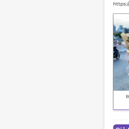
https:
B
+