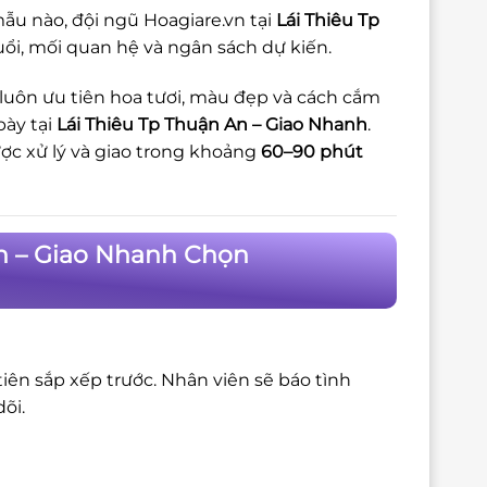
ẫu nào, đội ngũ Hoagiare.vn tại
Lái Thiêu Tp
uổi, mối quan hệ và ngân sách dự kiến.
 luôn ưu tiên hoa tươi, màu đẹp và cách cắm
bày tại
Lái Thiêu Tp Thuận An – Giao Nhanh
.
c xử lý và giao trong khoảng
60–90 phút
An – Giao Nhanh Chọn
iên sắp xếp trước. Nhân viên sẽ báo tình
õi.