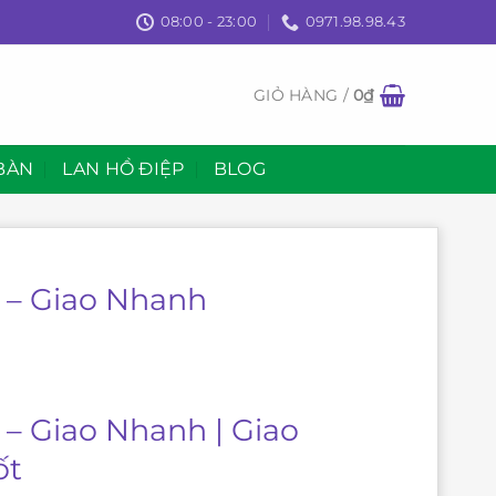
08:00 - 23:00
0971.98.98.43
GIỎ HÀNG /
0
₫
BÀN
LAN HỒ ĐIỆP
BLOG
n – Giao Nhanh
 – Giao Nhanh | Giao
ốt