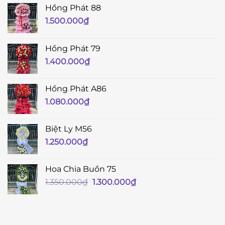
Hồng Phát 88
1.500.000
₫
Hồng Phát 79
1.400.000
₫
Hồng Phát A86
1.080.000
₫
Biệt Ly M56
1.250.000
₫
Hoa Chia Buồn 75
Giá
Giá
1.350.000
₫
1.300.000
₫
gốc
hiện
là:
tại
1.350.000₫.
là:
1.300.000₫.