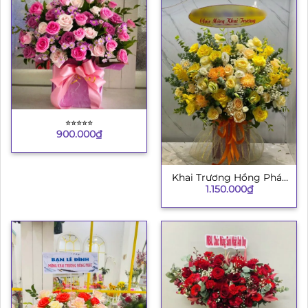
⭐︎⭐︎⭐︎⭐︎⭐︎
900.000
₫
Khai Trương Hồng Phát
1.150.000
₫
8