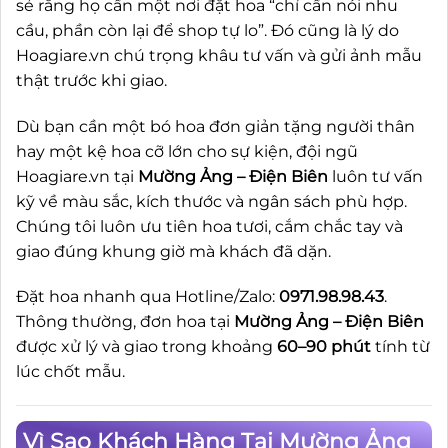
sẻ rằng họ cần một nơi đặt hoa “chỉ cần nói nhu
cầu, phần còn lại để shop tự lo”. Đó cũng là lý do
Hoagiare.vn chú trọng khâu tư vấn và gửi ảnh mẫu
thật trước khi giao.
Dù bạn cần một bó hoa đơn giản tặng người thân
hay một kệ hoa cỡ lớn cho sự kiện, đội ngũ
Hoagiare.vn tại
Mường Ảng – Điện Biên
luôn tư vấn
kỹ về màu sắc, kích thước và ngân sách phù hợp.
Chúng tôi luôn ưu tiên hoa tươi, cắm chắc tay và
giao đúng khung giờ mà khách đã dặn.
Đặt hoa nhanh qua Hotline/Zalo:
0971.98.98.43
.
Thông thường, đơn hoa tại
Mường Ảng – Điện Biên
được xử lý và giao trong khoảng
60–90 phút
tính từ
lúc chốt mẫu.
Vì Sao Khách Hàng Tại Mường Ảng