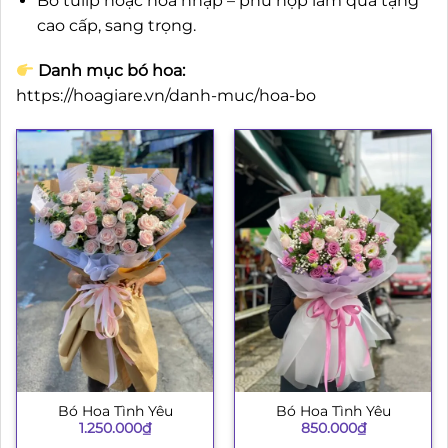
Bó tulip hoặc hoa nhập – phù hợp làm quà tặng
cao cấp, sang trọng.
Danh mục bó hoa:
https://hoagiare.vn/danh-muc/hoa-bo
Bó Hoa Tình Yêu
Bó Hoa Tình Yêu
1.250.000
₫
850.000
₫