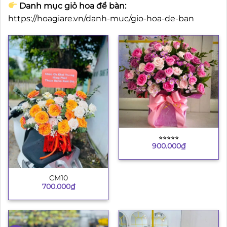
Danh mục giỏ hoa để bàn:
https://hoagiare.vn/danh-muc/gio-hoa-de-ban
⭐︎⭐︎⭐︎⭐︎⭐︎
900.000
₫
CM10
700.000
₫