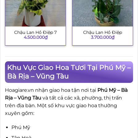
Chậu Lan Hồ Điệp 7
Chậu Lan Hồ Điệp
4.500.000
₫
3.700.000
₫
Khu Vực Giao Hoa Tươi Tại Phú Mỹ –
Bà Rịa – Vũng Tàu
Hoagiare.vn nhận giao hoa tận nơi tại
Phú Mỹ – Bà
Rịa – Vũng Tàu
và tất cả các xã, phường, thị trấn
trên địa bàn. Một số khu vực giao hoa thường
xuyên gồm:
Phú Mỹ
Tân Hoà