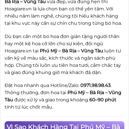
Bà Rịa – Vũng Tàu
vừa đẹp, vừa đúng hẹn thì
Hoagiare.vn là lựa chọn bạn có thể yên tâm. Với
nhiều năm làm nghề, chúng tôi hiểu khách hàng
tại khu vực này cần sự chỉn chu trong từng bó hoa.
Dù bạn cần một bó hoa đơn giản tặng người thân
hay một kệ hoa cỡ lớn cho sự kiện, đội ngũ
Hoagiare.vn tại
Phú Mỹ – Bà Rịa – Vũng Tàu
luôn tư
vấn kỹ về màu sắc, kích thước và ngân sách phù
hợp. Chúng tôi luôn ưu tiên hoa tươi, cắm chắc tay
và giao đúng khung giờ mà khách đã dặn.
Đặt hoa nhanh qua Hotline/Zalo:
0971.98.98.43
.
Thông thường, đơn hoa tại
Phú Mỹ – Bà Rịa – Vũng
Tàu
được xử lý và giao trong khoảng
60–90 phút
tính từ lúc chốt mẫu.
Vì Sao Khách Hàng Tại Phú Mỹ – Bà