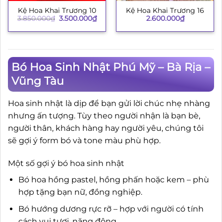
Kệ Hoa Khai Trương 10
Kệ Hoa Khai Trương 16
Giá
Giá
3.850.000
₫
3.500.000
₫
2.600.000
₫
gốc
hiện
là:
tại
3.850.000₫.
là:
3.500.000₫.
Bó Hoa Sinh Nhật Phú Mỹ – Bà Rịa –
Vũng Tàu
Hoa sinh nhật là dịp để bạn gửi lời chúc nhẹ nhàng
nhưng ấn tượng. Tùy theo người nhận là bạn bè,
người thân, khách hàng hay người yêu, chúng tôi
sẽ gợi ý form bó và tone màu phù hợp.
Một số gợi ý bó hoa sinh nhật
Bó hoa hồng pastel, hồng phấn hoặc kem – phù
hợp tặng bạn nữ, đồng nghiệp.
Bó hướng dương rực rỡ – hợp với người có tính
cách vui tươi, năng động.