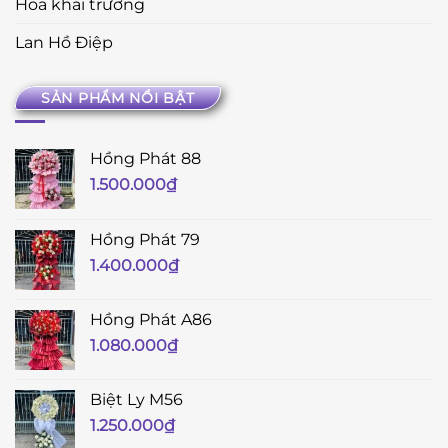
Hoa khai trương
Lan Hồ Điệp
SẢN PHẨM NỔI BẬT
Hồng Phát 88
1.500.000
₫
Hồng Phát 79
1.400.000
₫
Hồng Phát A86
1.080.000
₫
Biệt Ly M56
1.250.000
₫