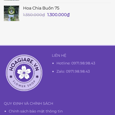
Hoa Chia Buồn 75
Giá
Giá
1.350.000
₫
1.300.000
₫
gốc
hiện
là:
tại
1.350.000₫.
là:
1.300.000₫.
LIÊN HỆ
Hotline:
0971.98.98.43
Zalo: 0971.98.98.43
QUY ĐỊNH VÀ CHÍNH SÁCH
Chính sách bảo mật thông tin