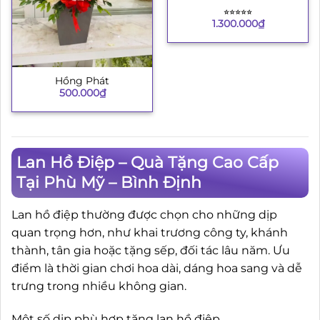
⭐︎⭐︎⭐︎⭐︎⭐︎
1.300.000
₫
Hồng Phát
500.000
₫
Lan Hồ Điệp – Quà Tặng Cao Cấp
Tại Phù Mỹ – Bình Định
Lan hồ điệp thường được chọn cho những dịp
quan trọng hơn, như khai trương công ty, khánh
thành, tân gia hoặc tặng sếp, đối tác lâu năm. Ưu
điểm là thời gian chơi hoa dài, dáng hoa sang và dễ
trưng trong nhiều không gian.
Một số dịp phù hợp tặng lan hồ điệp