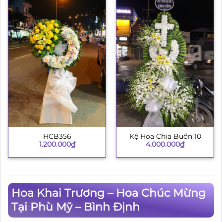
HCB356
Kệ Hoa Chia Buồn 10
1.200.000
₫
4.000.000
₫
Hoa Khai Trương – Hoa Chúc Mừng
Tại Phù Mỹ – Bình Định