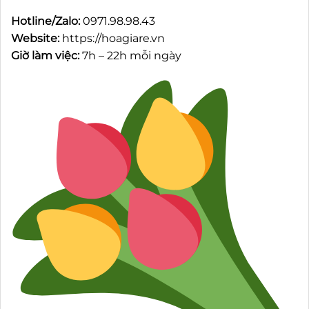
Hotline/Zalo:
0971.98.98.43
Website:
https://hoagiare.vn
Giờ làm việc:
7h – 22h mỗi ngày