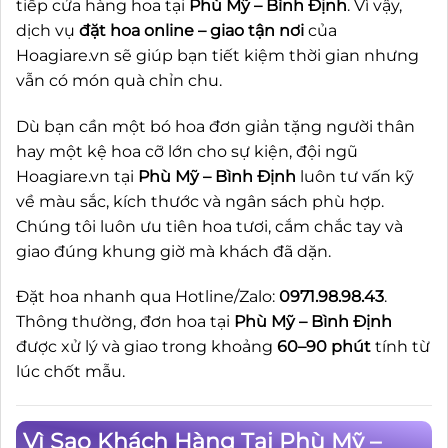
tiếp cửa hàng hoa tại
Phù Mỹ – Bình Định
. Vì vậy,
dịch vụ
đặt hoa online – giao tận nơi
của
Hoagiare.vn sẽ giúp bạn tiết kiệm thời gian nhưng
vẫn có món quà chỉn chu.
Dù bạn cần một bó hoa đơn giản tặng người thân
hay một kệ hoa cỡ lớn cho sự kiện, đội ngũ
Hoagiare.vn tại
Phù Mỹ – Bình Định
luôn tư vấn kỹ
về màu sắc, kích thước và ngân sách phù hợp.
Chúng tôi luôn ưu tiên hoa tươi, cắm chắc tay và
giao đúng khung giờ mà khách đã dặn.
Đặt hoa nhanh qua Hotline/Zalo:
0971.98.98.43
.
Thông thường, đơn hoa tại
Phù Mỹ – Bình Định
được xử lý và giao trong khoảng
60–90 phút
tính từ
lúc chốt mẫu.
Vì Sao Khách Hàng Tại Phù Mỹ –