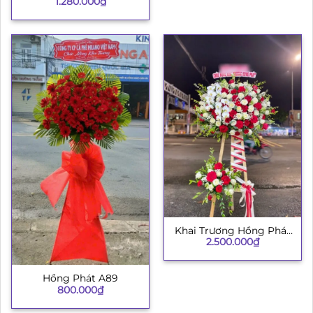
1.280.000
₫
Khai Trương Hồng Phát
2.500.000
₫
002
Hồng Phát A89
800.000
₫