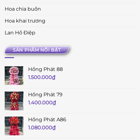
Hoa chia buồn
Hoa khai trương
Lan Hồ Điệp
SẢN PHẨM NỔI BẬT
Hồng Phát 88
1.500.000
₫
Hồng Phát 79
1.400.000
₫
Hồng Phát A86
1.080.000
₫