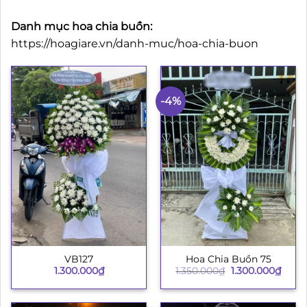
Danh mục hoa chia buồn:
https://hoagiare.vn/danh-muc/hoa-chia-buon
-4%
VB127
Hoa Chia Buồn 75
Giá
Giá
1.300.000
₫
1.350.000
₫
1.300.000
₫
gốc
hiện
là:
tại
1.350.000₫.
là:
1.300