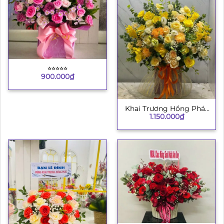
⭐︎⭐︎⭐︎⭐︎⭐︎
900.000
₫
Khai Trương Hồng Phát
1.150.000
₫
8