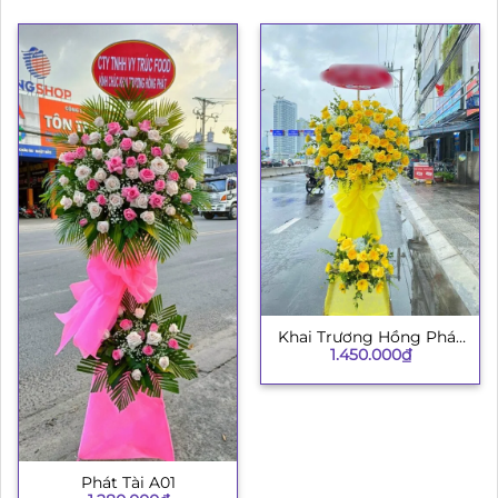
Khai Trương Hồng Phát
1.450.000
₫
003
Phát Tài A01