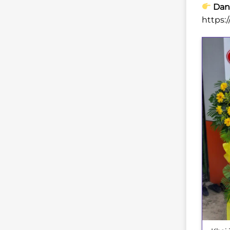
Danh
https:
+