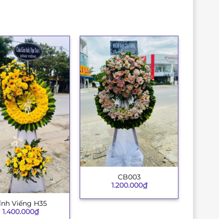
CB003
+
1.200.000
₫
ính Viếng H35
1.400.000
₫