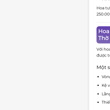
Hoa tư
250.00
Hoa
Thờ
Với ho
được t
Một s
Vòng
Kệ v
Lẵng
Thiế