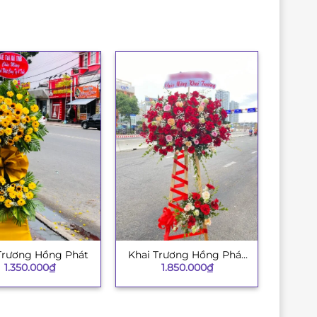
Trương Hồng Phát
Khai Trương Hồng Phát
+
1.350.000
₫
1.850.000
₫
134