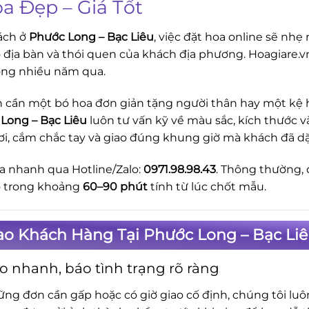
oa Đẹp – Giá Tốt
ách ở
Phước Long – Bạc Liêu
, việc đặt hoa online sẽ nh
õ địa bàn và thói quen của khách địa phương. Hoagiare.
ong nhiều năm qua.
 cần một bó hoa đơn giản tặng người thân hay một kệ ho
Long – Bạc Liêu
luôn tư vấn kỹ về màu sắc, kích thước v
ơi, cắm chắc tay và giao đúng khung giờ mà khách đã d
a nhanh qua Hotline/Zalo:
0971.98.98.43
. Thông thường, 
o trong khoảng
60–90 phút
tính từ lúc chốt mẫu.
ao Khách Hàng Tại Phước Long – Bạc Li
o nhanh, báo tình trạng rõ ràng
ững đơn cần gấp hoặc có giờ giao cố định, chúng tôi lu