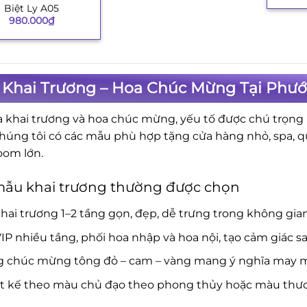
Biệt Ly A05
980.000
₫
 Khai Trương – Hoa Chúc Mừng Tại Phước
a khai trương và hoa chúc mừng, yếu tố được chú trọng là
Chúng tôi có các mẫu phù hợp tặng cửa hàng nhỏ, spa, 
om lớn.
mẫu khai trương thường được chọn
hai trương 1–2 tầng gọn, đẹp, dễ trưng trong không gia
IP nhiều tầng, phối hoa nhập và hoa nội, tạo cảm giác s
g chúc mừng tông đỏ – cam – vàng mang ý nghĩa may mắ
ết kế theo màu chủ đạo theo phong thủy hoặc màu thươ