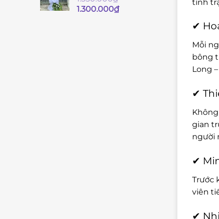
tình t
Giá
Giá
1.300.000
₫
gốc
hiện
✔ Hoa
là:
tại
1.350.000₫.
là:
Mỗi ng
1.300.000₫.
bông t
Long – 
✔ Thi
Không 
gian t
người 
✔ Min
Trước 
viên t
✔ Nhi