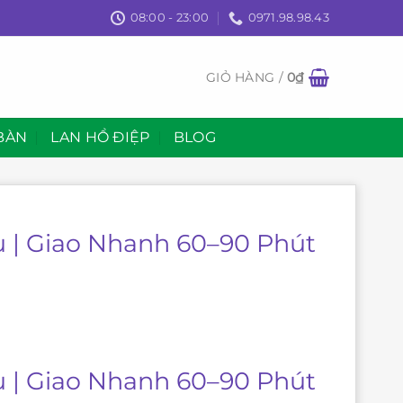
08:00 - 23:00
0971.98.98.43
GIỎ HÀNG /
0
₫
BÀN
LAN HỒ ĐIỆP
BLOG
u | Giao Nhanh 60–90 Phút
u | Giao Nhanh 60–90 Phút