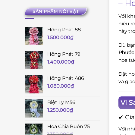
– H
SẢN PHẨM NỔI BẬT
Với kh
hiểu r
Hồng Phát 88
này tr
1.500.000
₫
Dù bạn
Phước 
Hồng Phát 79
hoa tư
1.400.000
₫
Đặt ho
Hồng Phát A86
và gia
1.080.000
₫
Vì S
Biệt Ly M56
1.250.000
₫
✔ Gia
Hoa Chia Buồn 75
Với nh
1.350.000
₫