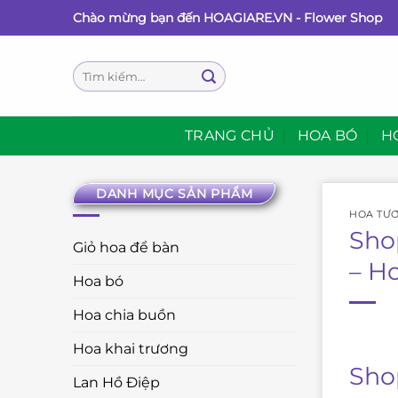
Bỏ
Chào mừng bạn đến HOAGIARE.VN - Flower Shop
qua
nội
Tìm
dung
kiếm:
TRANG CHỦ
HOA BÓ
H
DANH MỤC SẢN PHẨM
HOA TƯƠ
Sho
Giỏ hoa để bàn
– H
Hoa bó
Hoa chia buồn
Hoa khai trương
Sho
Lan Hồ Điệp