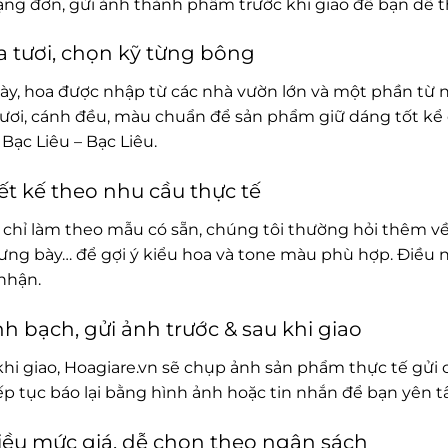
rạng đơn, gửi ảnh thành phẩm trước khi giao để bạn dễ t
 tươi, chọn kỹ từng bông
ày, hoa được nhập từ các nhà vườn lớn và một phần từ 
ươi, cánh đều, màu chuẩn để sản phẩm giữ dáng tốt kể 
Bạc Liêu – Bạc Liêu.
ết kế theo nhu cầu thực tế
chỉ làm theo mẫu có sẵn, chúng tôi thường hỏi thêm về
rưng bày… để gợi ý kiểu hoa và tone màu phù hợp. Điều 
nhận.
h bạch, gửi ảnh trước & sau khi giao
khi giao, Hoagiare.vn sẽ chụp ảnh sản phẩm thực tế gửi 
iếp tục báo lại bằng hình ảnh hoặc tin nhắn để bạn yên 
ều mức giá, dễ chọn theo ngân sách