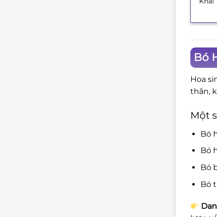
Khai
Bó 
Hoa si
thân, 
Một s
Bó 
Bó h
Bó b
Bó t
Dan