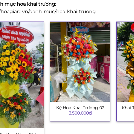
 mục hoa khai trương:
//hoagiare.vn/danh-muc/hoa-khai-truong
Kệ Hoa Khai Trương 02
Khai 
+
+
3.500.000
₫