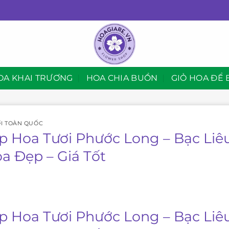
OA KHAI TRƯƠNG
HOA CHIA BUỒN
GIỎ HOA ĐỂ 
I TOÀN QUỐC
p Hoa Tươi Phước Long – Bạc Liê
oa Đẹp – Giá Tốt
p Hoa Tươi Phước Long – Bạc Liê