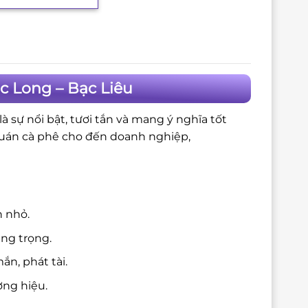
 Long – Bạc Liêu
 sự nổi bật, tươi tắn và mang ý nghĩa tốt
quán cà phê cho đến doanh nghiệp,
n nhỏ.
ang trọng.
n, phát tài.
ng hiệu.