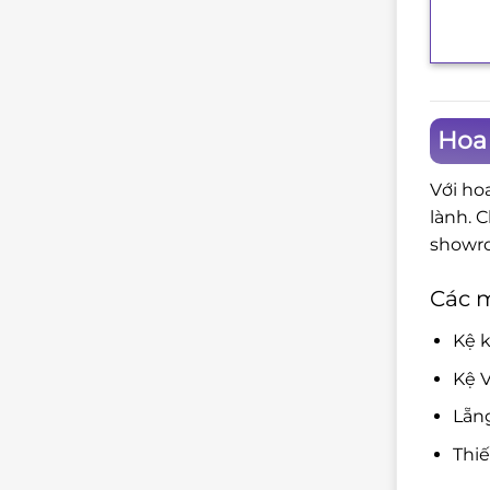
+
Hoa
Với ho
lành. 
showro
Các 
Kệ k
Kệ V
Lẵn
Thi