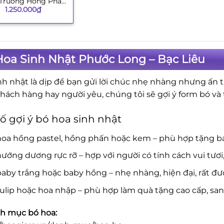
 Trương Hồng Phát
1.250.000
₫
H008
Hoa Sinh Nhật Phước Long – Bạc Liêu
nh nhật là dịp để bạn gửi lời chúc nhẹ nhàng nhưng ấn 
khách hàng hay người yêu, chúng tôi sẽ gợi ý form bó v
ố gợi ý bó hoa sinh nhật
hoa hồng pastel, hồng phấn hoặc kem – phù hợp tặng b
ướng dương rực rỡ – hợp với người có tính cách vui tươi
aby trắng hoặc baby hồng – nhẹ nhàng, hiện đại, rất đượ
ulip hoặc hoa nhập – phù hợp làm quà tặng cao cấp, san
h mục bó hoa: