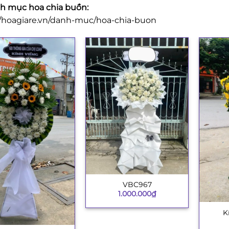
 mục hoa chia buồn:
//hoagiare.vn/danh-muc/hoa-chia-buon
VBC967
+
1.000.000
₫
K
+