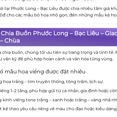
ơi tại Phước Long – Bạc Liêu được chia nhiều tầm giá k
0đ cho các mẫu bó hoa nhỏ gọn, đến những mẫu kệ hoa 
 Chia Buồn Phước Long – Bạc Liêu – Gia
 – Chùa
a chia buồn, chúng tôi ưu tiên sự trang trọng và tinh tế.
ư vấn kỹ để phù hợp hoàn cảnh và văn hóa từng vùng.
ố mẫu hoa viếng được đặt nhiều
 hoa trắng – tím truyền thống, tông trầm, lịch sự.
iếng 1–2 tầng, phù hợp gửi từ cá nhân, gia đình hoặc côn
 kính viếng tone trắng – xanh hoặc trắng – vàng nhã nh
t kế theo yêu cầu riêng về màu chủ đạo hoặc kiểu dáng