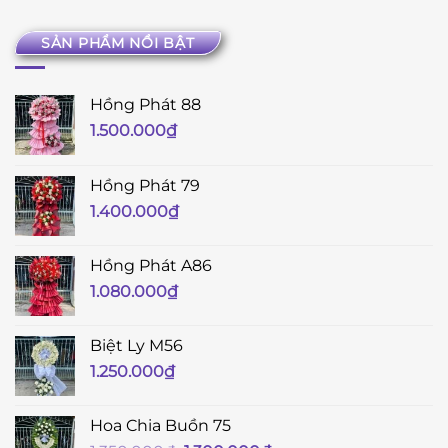
SẢN PHẨM NỔI BẬT
Hồng Phát 88
1.500.000
₫
Hồng Phát 79
1.400.000
₫
Hồng Phát A86
1.080.000
₫
Biệt Ly M56
1.250.000
₫
Hoa Chia Buồn 75