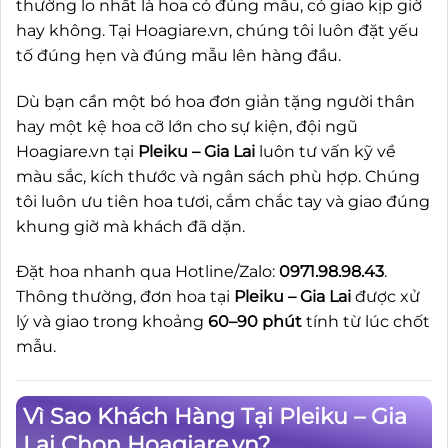
thường lo nhất là hoa có đúng mẫu, có giao kịp giờ
hay không. Tại Hoagiare.vn, chúng tôi luôn đặt yếu
tố đúng hẹn và đúng mẫu lên hàng đầu.
Dù bạn cần một bó hoa đơn giản tặng người thân
hay một kệ hoa cỡ lớn cho sự kiện, đội ngũ
Hoagiare.vn tại
Pleiku – Gia Lai
luôn tư vấn kỹ về
màu sắc, kích thước và ngân sách phù hợp. Chúng
tôi luôn ưu tiên hoa tươi, cắm chắc tay và giao đúng
khung giờ mà khách đã dặn.
Đặt hoa nhanh qua Hotline/Zalo:
0971.98.98.43
.
Thông thường, đơn hoa tại
Pleiku – Gia Lai
được xử
lý và giao trong khoảng
60–90 phút
tính từ lúc chốt
mẫu.
Vì Sao Khách Hàng Tại Pleiku – Gia
Lai Chọn Hoagiare.vn?