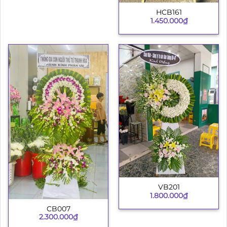
HCB161
1.450.000
₫
VB201
1.800.000
₫
CB007
2.300.000
₫