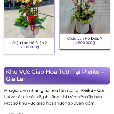
Chậu Lan Hồ Điệp 7
4.500.000
₫
Chậu Lan Hồ Điệp 2
5.500.000
₫
Khu Vực Giao Hoa Tươi Tại Pleiku –
Gia Lai
Hoagiare.vn nhận giao hoa tận nơi tại
Pleiku – Gia
Lai
và tất cả các xã, phường, thị trấn trên địa bàn.
Một số khu vực giao hoa thường xuyên gồm: