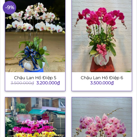
-9%
Chậu Lan Hồ Điệp 5
Chậu Lan Hồ Điệp 6
Giá
Giá
3.500.000
₫
3.200.000
₫
3.500.000
₫
gốc
hiện
là:
tại
3.500.000₫.
là:
3.200.000₫.