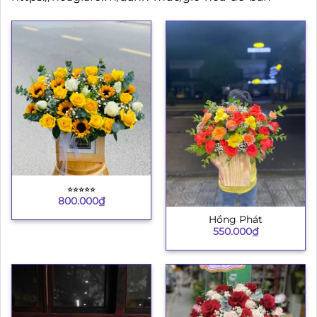
⭐︎⭐︎⭐︎⭐︎⭐︎
800.000
₫
Hồng Phát
550.000
₫