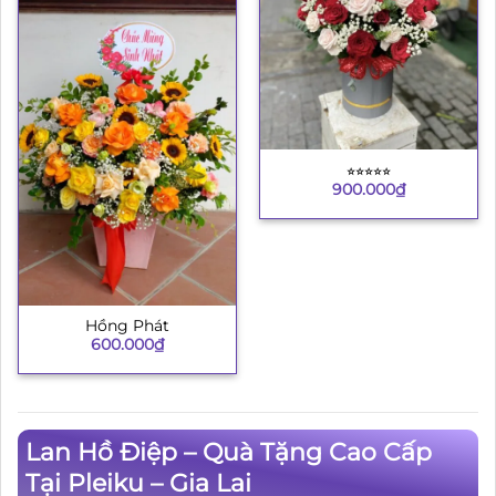
⭐︎⭐︎⭐︎⭐︎⭐︎
900.000
₫
Hồng Phát
600.000
₫
Lan Hồ Điệp – Quà Tặng Cao Cấp
Tại Pleiku – Gia Lai