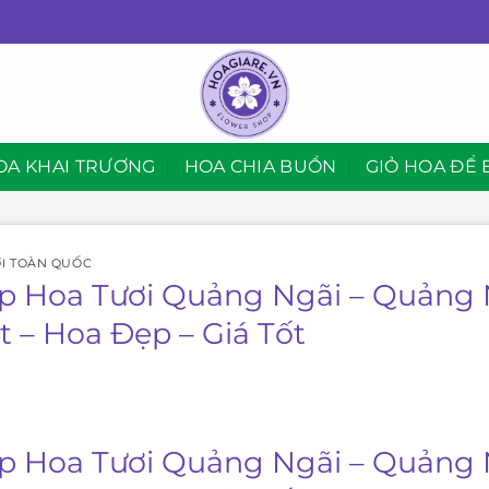
OA KHAI TRƯƠNG
HOA CHIA BUỒN
GIỎ HOA ĐỂ 
I TOÀN QUỐC
p Hoa Tươi Quảng Ngãi – Quảng 
t – Hoa Đẹp – Giá Tốt
p Hoa Tươi Quảng Ngãi – Quảng 