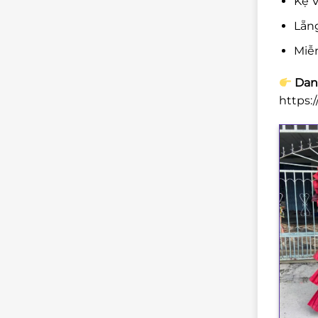
Kệ V
Lẵn
Miễ
Danh
https: