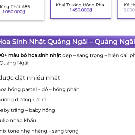
Khai Trương Hồng Phát
Kệ H
+
+
Hồng Phát A86
1.450.000
₫
3.850
003
1.080.000
₫
Hoa Sinh Nhật Quảng Ngãi – Quảng Ngãi
00+ mẫu bó hoa sinh nhật
đẹp – sang trọng – hiện đại, 
 Quảng Ngãi.
được đặt nhiều nhất
oa hồng pastel – đỏ – hồng phấn
hướng dương rực rỡ
baby trắng – baby hồng
tulip nhập khẩu
mix tone nhẹ nhàng – sang trọng