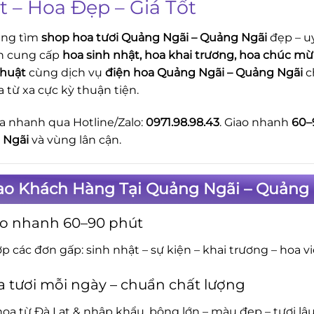
t – Hoa Đẹp – Giá Tốt
ang tìm
shop hoa tươi Quảng Ngãi – Quảng Ngãi
đẹp – u
n cung cấp
hoa sinh nhật, hoa khai trương, hoa chúc mừn
thuật
cùng dịch vụ
điện hoa Quảng Ngãi – Quảng Ngãi
c
a từ xa cực kỳ thuận tiện.
a nhanh qua Hotline/Zalo:
0971.98.98.43
. Giao nhanh
60–
 Ngãi
và vùng lân cận.
Sao Khách Hàng Tại Quảng Ngãi – Quảng 
ao nhanh 60–90 phút
p các đơn gấp: sinh nhật – sự kiện – khai trương – hoa v
 tươi mỗi ngày – chuẩn chất lượng
oa từ Đà Lạt & nhập khẩu, bông lớn – màu đẹp – tươi lâu