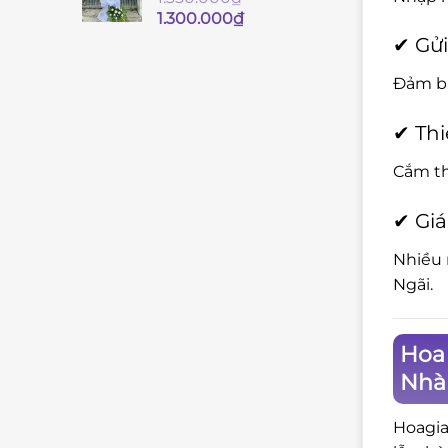
Giá
Giá
1.300.000
₫
gốc
hiện
✔ Gửi
là:
tại
1.350.000₫.
là:
Đảm bả
1.300.000₫.
✔ Thi
Cắm th
✔ Giá
Nhiều 
Ngãi.
Hoa
Nhà
Hoagia