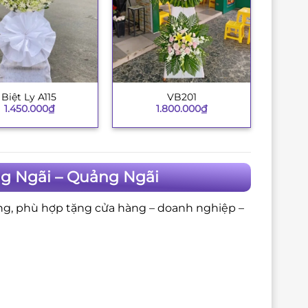
Biệt Ly A115
VB201
+
1.450.000
₫
1.800.000
₫
g Ngãi – Quảng Ngãi
ng, phù hợp tặng cửa hàng – doanh nghiệp –