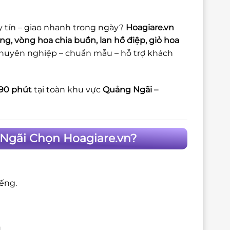
y tín – giao nhanh trong ngày?
Hoagiare.vn
g, vòng hoa chia buồn, lan hồ điệp, giỏ hoa
huyên nghiệp – chuẩn mẫu – hỗ trợ khách
90 phút
tại toàn khu vực
Quảng Ngãi –
Ngãi Chọn Hoagiare.vn?
iếng.
.