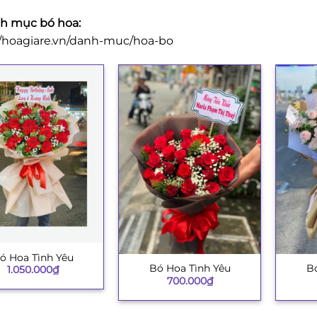
h mục bó hoa:
//hoagiare.vn/danh-muc/hoa-bo
ó Hoa Tình Yêu
Bó Hoa Tình Yêu
Bó
+
+
1.050.000
₫
700.000
₫