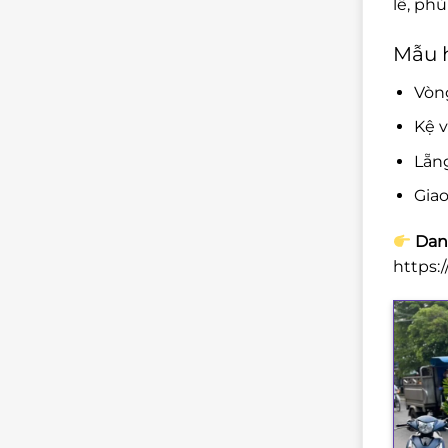
lễ, ph
Mẫu h
Vòng
Kệ v
Lẵng
Giao
Danh
https: