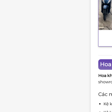
+
Hoa
Hoa kh
showro
Các m
Kệ k