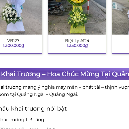
VB127
Biệt Ly A124
+
+
1.300.000
₫
1.350.000
₫
 Khai Trương – Hoa Chúc Mừng Tại Quản
ai trương
mang ý nghĩa may mắn – phát tài – thịnh vượ
om tại Quảng Ngãi – Quảng Ngãi.
ẫu khai trương nổi bật
hai trương 1–3 tầng