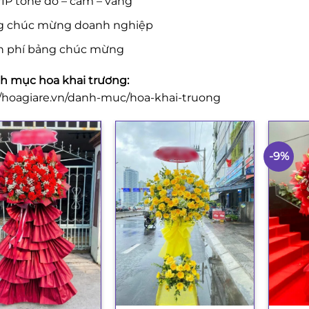
IP tone đỏ – cam – vàng
g chúc mừng doanh nghiệp
n phí bảng chúc mừng
 mục hoa khai trương:
//hoagiare.vn/danh-muc/hoa-khai-truong
-9%