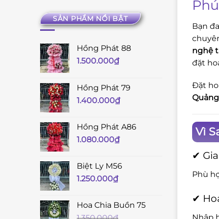
Phú
SẢN PHẨM NỔI BẬT
Bạn đ
chuyê
Hồng Phát 88
nghệ 
1.500.000
₫
đặt ho
Đặt ho
Hồng Phát 79
Quảng
1.400.000
₫
Hồng Phát A86
Vì 
1.080.000
₫
✔ Gi
Biệt Ly M56
Phù hợ
1.250.000
₫
✔ Hoa
Hoa Chia Buồn 75
Nhập h
1.350.000
₫