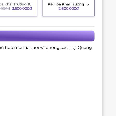
oa Khai Trương 10
Kệ Hoa Khai Trương 16
+
Giá
Giá
.000
₫
3.500.000
₫
2.600.000
₫
gốc
hiện
là:
tại
3.850.000₫.
là:
3.500.000₫.
phù hợp mọi lứa tuổi và phong cách tại Quảng