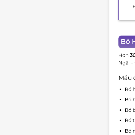
+
Bó 
Hơn
3
Ngãi –
Mẫu 
Bó h
Bó 
Bó 
Bó 
Bó 