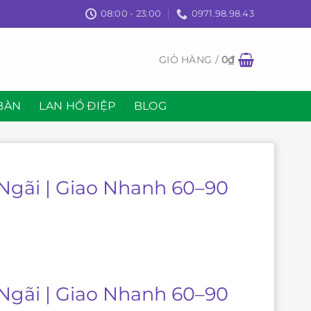
08:00 - 23:00
0971.98.98.43
GIỎ HÀNG /
0
₫
BÀN
LAN HỒ ĐIỆP
BLOG
Ngãi | Giao Nhanh 60–90
Ngãi | Giao Nhanh 60–90