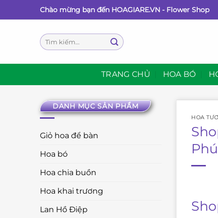
Bỏ
Chào mừng bạn đến HOAGIARE.VN - Flower Shop
qua
nội
Tìm
dung
kiếm:
TRANG CHỦ
HOA BÓ
H
DANH MỤC SẢN PHẨM
HOA TƯƠ
Sho
Giỏ hoa để bàn
Phú
Hoa bó
Hoa chia buồn
Hoa khai trương
Sho
Lan Hồ Điệp