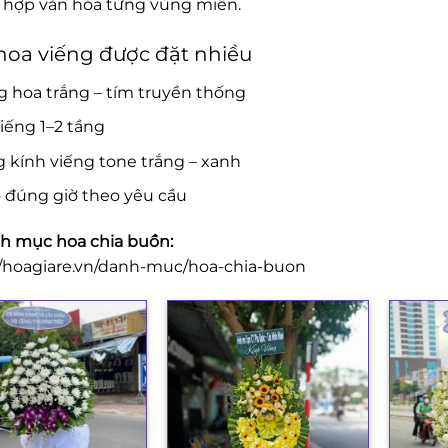
ù hợp văn hóa từng vùng miền.
oa viếng được đặt nhiều
 hoa trắng – tím truyền thống
iếng 1–2 tầng
 kính viếng tone trắng – xanh
 đúng giờ theo yêu cầu
 mục hoa chia buồn:
//hoagiare.vn/danh-muc/hoa-chia-buon